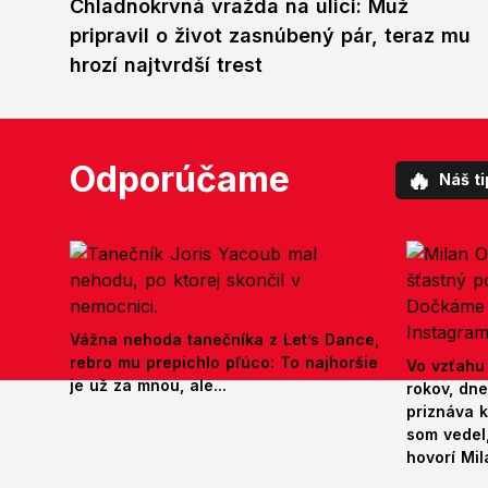
Chladnokrvná vražda na ulici: Muž
pripravil o život zasnúbený pár, teraz mu
hrozí najtvrdší trest
Odporúčame
🔥
Náš ti
Vážna nehoda tanečníka z Let’s Dance,
rebro mu prepichlo pľúco: To najhoršie
Vo vzťahu
je už za mnou, ale...
rokov, dn
priznáva k
som vedel,
hovorí Mil