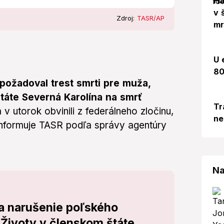
Há
v 
Zdroj:
TASR/AP
mr
U 
80
požadoval trest smrti pre muža,
táte Severná Karolína na smrť
Tr
 v utorok obvinili z federálneho zločinu,
ne
 informuje TASR podľa správy agentúry
Na
a narušenie poľského
 Životy v členskom štáte