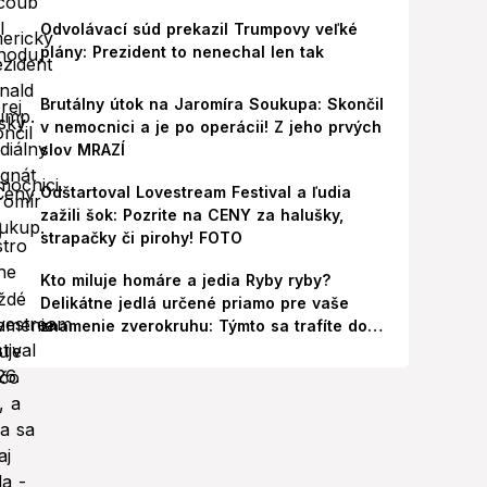
Odvolávací súd prekazil Trumpovy veľké
plány: Prezident to nenechal len tak
Brutálny útok na Jaromíra Soukupa: Skončil
v nemocnici a je po operácii! Z jeho prvých
slov MRAZÍ
Odštartoval Lovestream Festival a ľudia
zažili šok: Pozrite na CENY za halušky,
strapačky či pirohy! FOTO
Kto miluje homáre a jedia Ryby ryby?
Delikátne jedlá určené priamo pre vaše
znamenie zverokruhu: Týmto sa trafíte do
ich chutí!