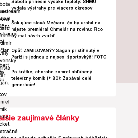
Sobota prinesie vysoké teploty: SHMÚ
vydala výstrahy pre viacero okresov
Šokujúce slová Mečiara, čo by urobil na
mieste premiéra! Chmelár na rovinu: Fico
by mal návrh zvážiť
Opäť ZAMILOVANÝ? Sagan pristihnutý v
Paríži s jednou z najsexi športovkýň! FOTO
Po krátkej chorobe zomrel obľúbený
televízny komik († 80): Zabával celé
generácie!
alšie zaujímavé články