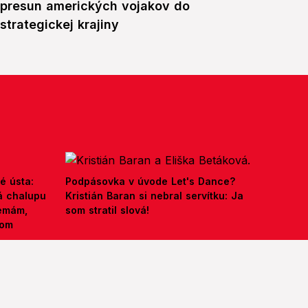
presun amerických vojakov do
strategickej krajiny
é ústa:
Podpásovka v úvode Let's Dance?
á chalupu
Kristián Baran si nebral servítku: Ja
nemám,
som stratil slová!
kom