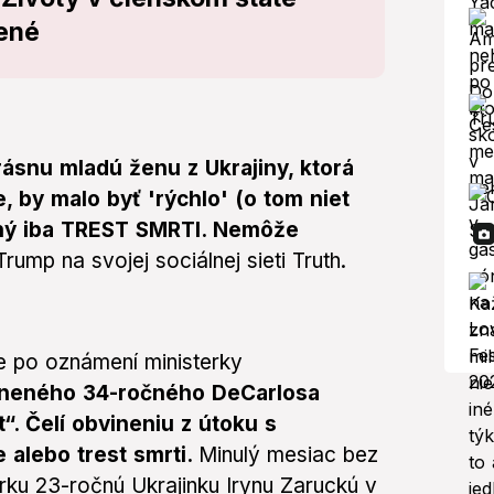
zené
rásnu mladú ženu z Ukrajiny, ktorá
, by malo byť 'rýchlo' (o tom niet
ený iba TREST SMRTI. Nemôže
rump na svojej sociálnej sieti Truth.
e po oznámení ministerky
ineného 34-ročného DeCarlosa
“. Čelí obvineniu z útoku s
e alebo trest smrti.
Minulý mesiac bez
u 23-ročnú Ukrajinku Irynu Zaruckú v