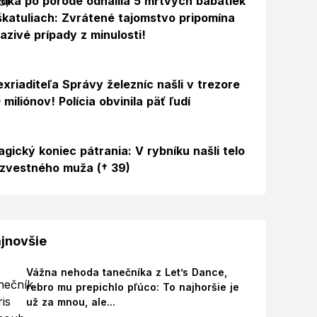
dka po pôrode odhalila 5 mŕtvych bábätiek
škatuliach: Zvrátené tajomstvo pripomína
azivé prípady z minulosti!
exriaditeľa Správy železníc našli v trezore
 miliónov! Polícia obvinila päť ľudí
agický koniec pátrania: V rybníku našli telo
zvestného muža († 39)
jnovšie
Vážna nehoda tanečníka z Let’s Dance,
rebro mu prepichlo pľúco: To najhoršie je
už za mnou, ale...