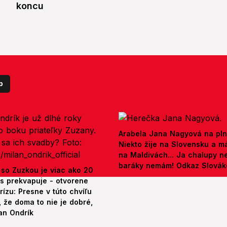
koncu
p
Arabela Jana Nagyová na pln
Niekto žije na Slovensku a m
na Maldivách... Ja chalupy 
baráky nemám! Odkaz Slová
 so Zuzkou je viac ako 20
es prekvapuje - otvorene
rízu: Presne v túto chvíľu
 že doma to nie je dobré,
an Ondrík