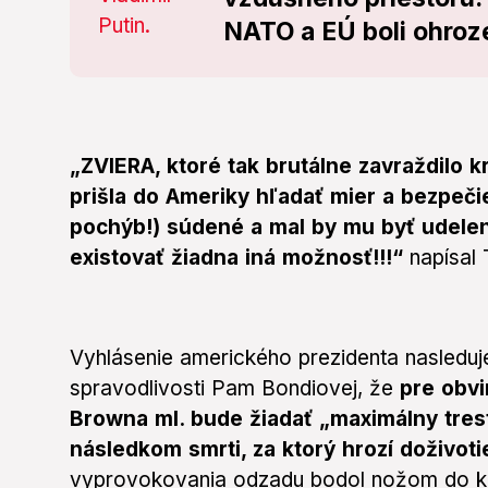
NATO a EÚ boli ohro
„ZVIERA, ktoré tak brutálne zavraždilo k
prišla do Ameriky hľadať mier a bezpečie
pochýb!) súdené a mal by mu byť udel
existovať žiadna iná možnosť!!!“
napísal T
Vyhlásenie amerického prezidenta nasleduj
spravodlivosti Pam Bondiovej, že
pre obv
Browna ml. bude žiadať „maximálny trest
následkom smrti, za ktorý hrozí doživoti
vyprovokovania odzadu bodol nožom do krk