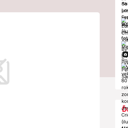
e trest smrti
čenkyne († 23)
činu.
Ď