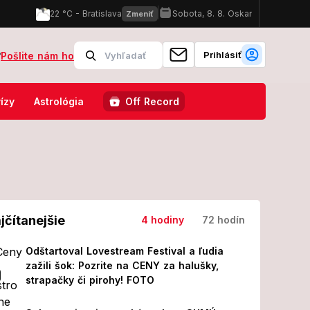
Prihlásiť
?
Pošlite nám ho
rezident to nenechal len tak
Brutálny útok na Jaromíra Soukupa: 
ízy
Astrológia
Off Record
jčítanejšie
4 hodiny
72 hodín
Odštartoval Lovestream Festival a ľudia
zažili šok: Pozrite na CENY za halušky,
strapačky či pirohy! FOTO