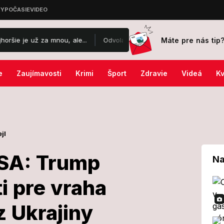
Máte pre nás tip
 za mnou, ale...
Odvolávací súd prekazil Trumpovy veľké plány: P
e
Zaujímavosti
Krimi
Šport
Zdravie
Videá
Kv
jl
USA: Trump
Na
i pre vraha
ia v USA:
z Ukrajiny