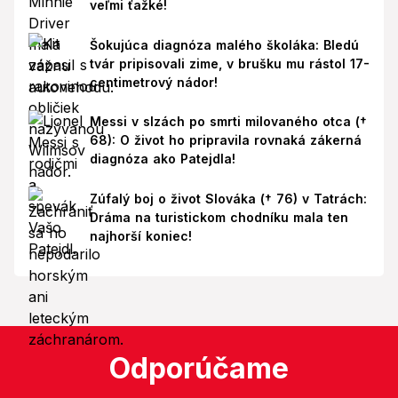
veľmi ťažké!
Šokujúca diagnóza malého školáka: Bledú
tvár pripisovali zime, v brušku mu rástol 17-
centimetrový nádor!
Messi v slzách po smrti milovaného otca (†
68): O život ho pripravila rovnaká zákerná
diagnóza ako Patejdla!
Zúfalý boj o život Slováka († 76) v Tatrách:
Dráma na turistickom chodníku mala ten
najhorší koniec!
Odporúčame