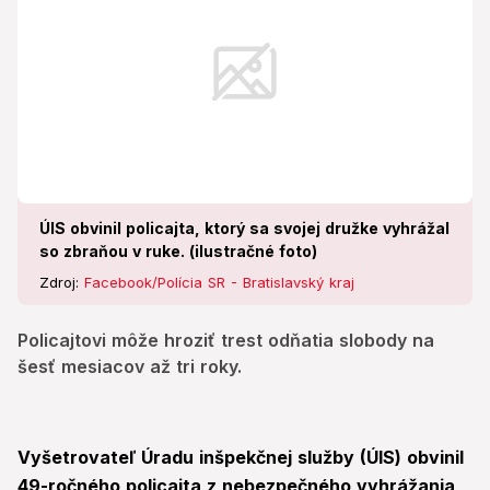
ÚIS obvinil policajta, ktorý sa svojej družke vyhrážal
so zbraňou v ruke. (ilustračné foto)
Zdroj:
Facebook/Polícia SR - Bratislavský kraj
Policajtovi môže hroziť trest odňatia slobody na
šesť mesiacov až tri roky.
Vyšetrovateľ Úradu inšpekčnej služby (ÚIS) obvinil
49-ročného policajta z nebezpečného vyhrážania