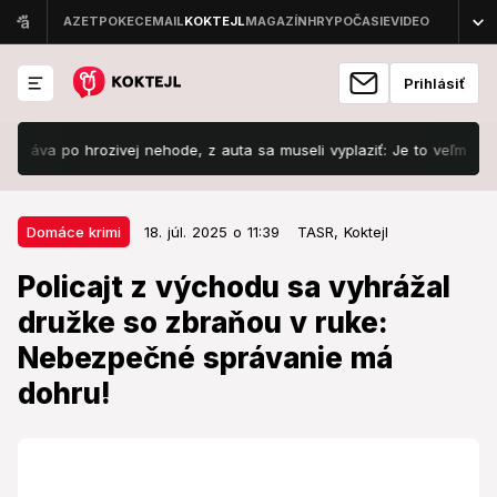
Prihlásiť
po hrozivej nehode, z auta sa museli vyplaziť: Je to veľmi ťažké!
18. júl. 2025 o 11:39
Domáce krimi
Domáce krimi
18. júl. 2025 o 11:39
TASR,
Koktejl
Policajt z východu sa vyhrážal
Policajt z východu sa vyhrážal
družke so zbraňou v ruke:
družke so zbraňou v ruke:
Nebezpečné správanie má dohru!
Nebezpečné správanie má
Policajtovi môže hroziť trest odňatia slobody na šesť
dohru!
mesiacov až tri roky.