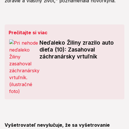
zdravie a vlastný život,“ poznamenala hovorkyňa.
Prečítajte si viac
Neďaleko Žiliny zrazilo auto
dieťa (10): Zasahoval
záchranársky vrtuľník
Vyšetrovateľ nevylučuje, že sa vyšetrovanie