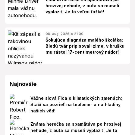
hrozivej nehode, z auta sa museli
vyplaziť: Je to veľmi ťažké!
08. aug. 2026 o 21:00
Šokujúca diagnóza malého školáka:
Bledú tvár pripisovali zime, v brušku
mu rástol 17-centimetrový nádor!
Najnovšie
Vážne slová Fica o klimatických zmenách:
Stačí sa pozrieť na teplomer a na hladiny
našich vôd!
Známa herečka sa spamätáva po hrozivej
nehode, z auta sa museli vyplaziť: Je to