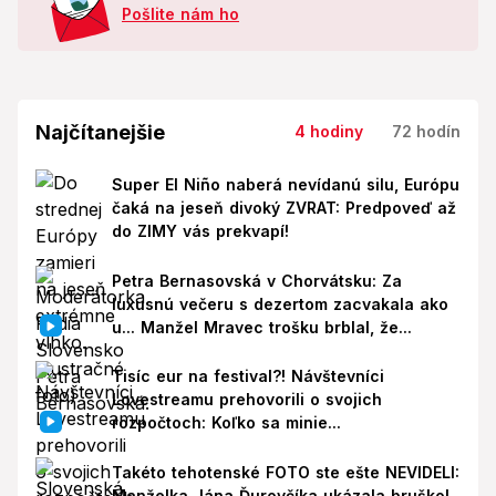
Pošlite nám ho
Najčítanejšie
4 hodiny
72 hodín
Super El Niño naberá nevídanú silu, Európu
čaká na jeseň divoký ZVRAT: Predpoveď až
do ZIMY vás prekvapí!
Petra Bernasovská v Chorvátsku: Za
luxusnú večeru s dezertom zacvakala ako
u... Manžel Mravec trošku brblal, že...
Tisíc eur na festival?! Návštevníci
Lovestreamu prehovorili o svojich
rozpočtoch: Koľko sa minie...
Takéto tehotenské FOTO ste ešte NEVIDELI:
Manželka Jána Ďurovčíka ukázala bruško!