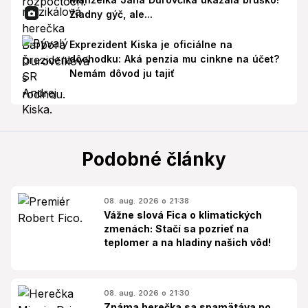
Žiadny gýč, ale...
Exprezident Kiska je oficiálne na
dôchodku: Aká penzia mu cinkne na účet?
Nemám dôvod ju tajiť
Podobné články
08. aug. 2026 o 21:38
Vážne slová Fica o klimatických
zmenách: Stačí sa pozrieť na
teplomer a na hladiny našich vôd!
08. aug. 2026 o 21:30
Známa herečka sa spamätáva po