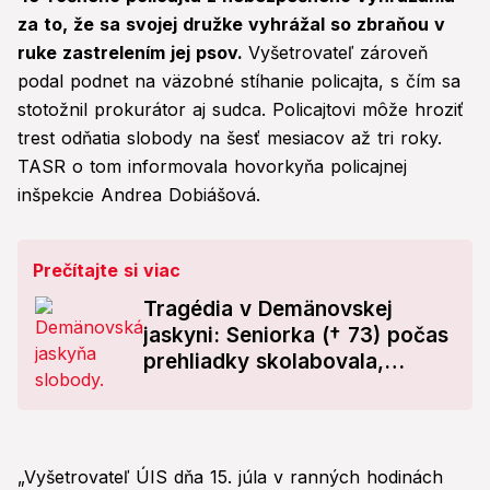
za to, že sa svojej družke vyhrážal so zbraňou v
ruke zastrelením jej psov.
Vyšetrovateľ zároveň
podal podnet na väzobné stíhanie policajta, s čím sa
stotožnil prokurátor aj sudca. Policajtovi môže hroziť
trest odňatia slobody na šesť mesiacov až tri roky.
TASR o tom informovala hovorkyňa policajnej
inšpekcie Andrea Dobiášová.
Prečítajte si viac
Tragédia v Demänovskej
jaskyni: Seniorka († 73) počas
prehliadky skolabovala,
zachrániť sa ju už nepodarilo
„Vyšetrovateľ ÚIS dňa 15. júla v ranných hodinách