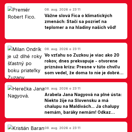
08. aug. 2026 o 23:11
Vážne slová Fica o klimatických
zmenách: Stačí sa pozrieť na
teplomer a na hladiny našich vôd!
08. aug. 2026 o 23:11
Vo vzťahu so Zuzkou je viac ako 20
rokov, dnes prekvapuje - otvorene
priznáva krízu: Presne v túto chvíľu
som vedel, že doma to nie je dobré,
hovorí Milan Ondrík
08. aug. 2026 o 23:11
Arabela Jana Nagyová na plné ústa:
Niekto žije na Slovensku a má
chalupu na Maldivách... Ja chalupy
nemám, baráky nemám! Odkaz
Slovákom
08. aug. 2026 o 23:11