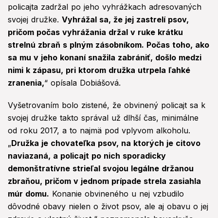
policajta zadržal po jeho vyhrážkach adresovaných
svojej družke.
Vyhrážal sa, že jej zastrelí psov,
pričom počas vyhrážania držal v ruke krátku
strelnú zbraň s plným zásobníkom. Počas toho, ako
sa mu v jeho konaní snažila zabrániť, došlo medzi
nimi k zápasu, pri ktorom družka utrpela ľahké
zranenia,
“ opísala Dobiášová.
Vyšetrovaním bolo zistené, že obvinený policajt sa k
svojej družke takto správal už dlhší čas, minimálne
od roku 2017, a to najmä pod vplyvom alkoholu.
„
Družka je chovateľka psov, na ktorých je citovo
naviazaná, a policajt po nich sporadicky
demonštratívne strieľal svojou legálne držanou
zbraňou, pričom v jednom prípade strela zasiahla
múr domu.
Konanie obvineného u nej vzbudilo
dôvodné obavy nielen o život psov, ale aj obavu o jej