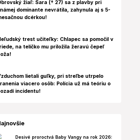
brovský žiaľ: Sara († 27) sa z plavby pri
námej dominante nevrátila, zahynula aj s 5-
mesačnou dcérkou!
eľudský trest učiteľky: Chlapec sa pomočil v
riede, na telíčko mu priložila žeravú čepeľ
oža!
zduchom lietali guľky, pri streľbe utrpelo
ranenia viacero osôb: Polícia už má teóriu o
ozadí incidentu!
ajnovšie
Desivé proroctvá Baby Vangy na rok 2026: