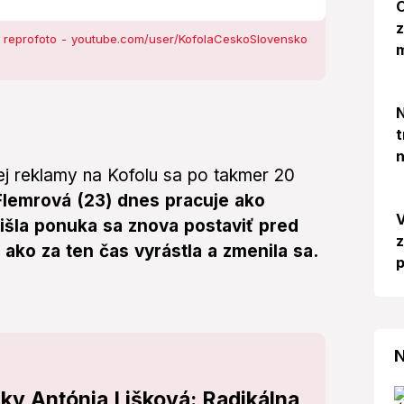
O
z
:
reprofoto - youtube.com/user/KofolaCeskoSlovensko
N
t
n
ej reklamy na Kofolu sa po takmer 20
Flemrová (23) dnes pracuje ako
V
rišla ponuka sa znova postaviť pred
z
 ako za ten čas vyrástla a zmenila sa.
p
N
ky Antónia Lišková: Radikálna