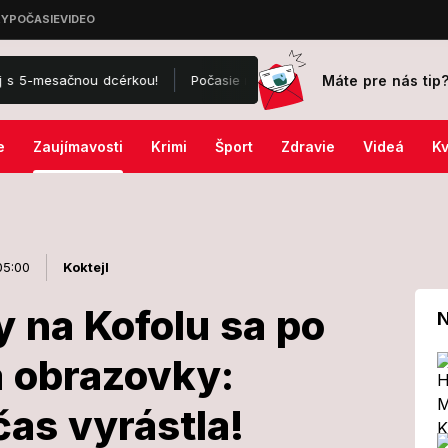
Máte pre nás tip
čnou dcérkou!
Počasie rozdelí Slovensko: Kým v jednom regióne sa
e
Zaujímavosti
Krimi
Šport
Zdravie
Videá
Kv
05:00
Koktejl
y na Kofolu sa po
N
a obrazovky:
reklamy na
čas vyrástla!