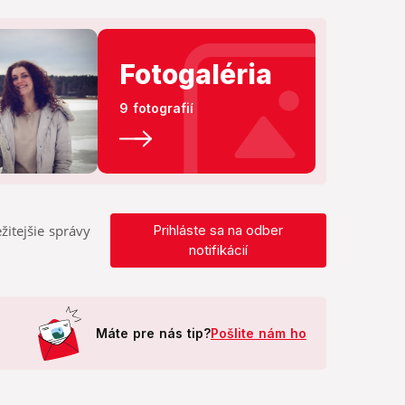
Fotogaléria
9 fotografií
žitejšie správy
Prihláste sa na odber
notifikácií
Máte pre nás tip?
Pošlite nám ho