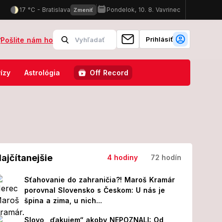
Prihlásiť
?
Pošlite nám ho
 budú ľudia piecť pri 38 °C, táto časť sa najhoršiemu vyhne!
Kan
ízy
Astrológia
Off Record
ajčítanejšie
4 hodiny
72 hodín
Sťahovanie do zahraničia?! Maroš Kramár
porovnal Slovensko s Českom: U nás je
špina a zima, u nich...
Slovo „ďakujem“ akoby NEPOZNALI: Od