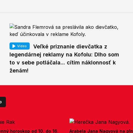
Veľké priznanie dievčatka z
Video
legendárnej reklamy na Kofolu: Dlho som
to v sebe potláčala... cítim náklonnosť k
ženám!
p
enný horoskop od 10. do 16.
Arabela Jana Nagyová na pln