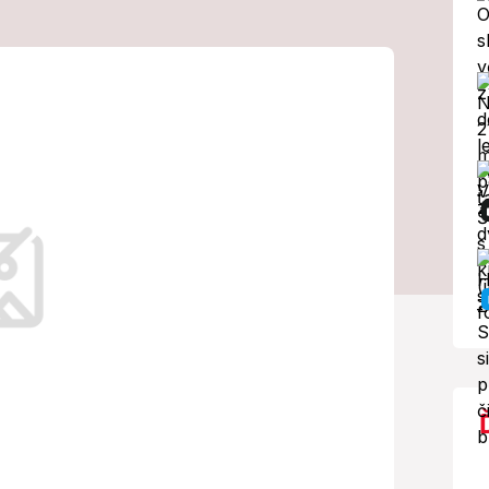
20 rokoch
azovky: Pozrite,
s vyrástla!