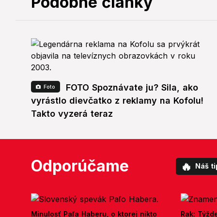
Podobné články
FOTO Spoznávate ju? Sila, ako
Foto
vyrástlo dievčatko z reklamy na Kofolu!
Takto vyzerá teraz
Odporúčame
🔥
Náš ti
Minulosť Paľa Haberu, o ktorej nikto
Rak: Týžd