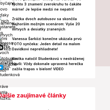
týchto 3 znamení zverokruhu to čakáte
márne! Je lepšie medzi ne nepatriť
Zrážka dvoch autobusov sa skončila
najhorším možným scenárom: Vyše 20
mŕtvych a desiatky zranených
Vanessa Šarközi konečne ukázala prvú
FOTO synčeka: Jeden detail na malom
Davidkovi neprehliadnete!
Kostka natočil Studenkovú v nestráženej
chvíli: Vždy dokonale upravená herečka
zažila trapas v bielom! VIDEO
Ďalšie zaujímavé články