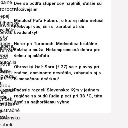
Dve sa podľa stúpencov naplnili, ďalšie sú
hrozivejšie!
Minulosť Paľa Haberu, o ktorej nikto netušil:
Prekvapí vás, čím si zarábal až do
dvadsiatky!
Horor pri Turanoch! Medvedica brutálne
dotrhala muža: Nekompromisná dohra pre
šelmu aj mláďatá
Obrovský žiaľ: Sara († 27) sa z plavby pri
známej dominante nevrátila, zahynula aj s
5-mesačnou dcérkou!
Počasie rozdelí Slovensko: Kým v jednom
regióne sa budú ľudia piecť pri 38 °C, táto
časť sa najhoršiemu vyhne!