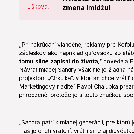
zmena imidžu!
„Pri nakrúcaní vianočnej reklamy pre Kofol
zábleskov ako napríklad guľovačku so št
tomu silne zapísal do života
,“ povedala 
Návrat mladej Sandry však nie je žiadna n
projektom „Cirkulka“, v ktorom chce vrátiť
Marketingový riaditeľ Pavol Chalupka prezra
prirodzené, pretože je s touto značkou spo
„Sandra patrí k mladej generácii, pre ktorú 
fliaš je o ich vrátení, vrátili sme aj dievčat