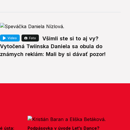
Všimli ste si to aj vy?
Video
Foto
Vytočená Twiinska Daniela sa obula do
známych reklám: Mali by si dávať pozor!
é ústa:
Podpásovka v úvode Let's Dance?