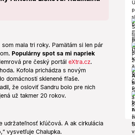
u som mala tri roky. Pamätám si len pár
ábom.
Populárny spot sa mi napriek
Flemrová pre český portál
eXtra.cz
.
áhoda. Kofola prichádza s novým
 do domácností sklenené fľaše.
dil, že osloviť Sandru bolo pre nich
jená už takmer 20 rokov.
je udržateľnosť kľúčová. A ak cirkulácia
ko,“ vysvetľuje Chalupka.