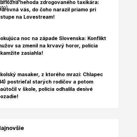
uriózna nehoda zdrogovaného taxikára:
drovná vás, do čoho narazil priamo pri
stupe na Lovestream!
okujúca noc na západe Slovenska: Konflikt
užov sa zmenil na krvavý horor, polícia
kamžite zasiahla!
Foto
kolský masaker, z ktorého mrazí: Chlapec
14) postrieľal starých rodičov a potom
aútočil v škole, polícia odhalila desivé
ozadie!
ajnovšie