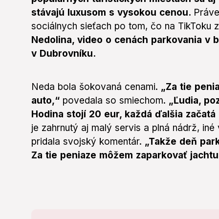
stávajú luxusom s vysokou cenou.
Práve
sociálnych sieťach po tom, čo na TikToku z
Nedolina, video o cenách parkovania v b
v Dubrovníku.
Neda bola šokovaná cenami.
„Za tie peni
auto,“
povedala so smiechom.
„Ľudia, po
Hodina stojí 20 eur, každá ďalšia začatá
je zahrnutý aj malý servis a plná nádrž, in
pridala svojský komentár.
„Takže deň park
Za tie peniaze môžem zaparkovať jachtu