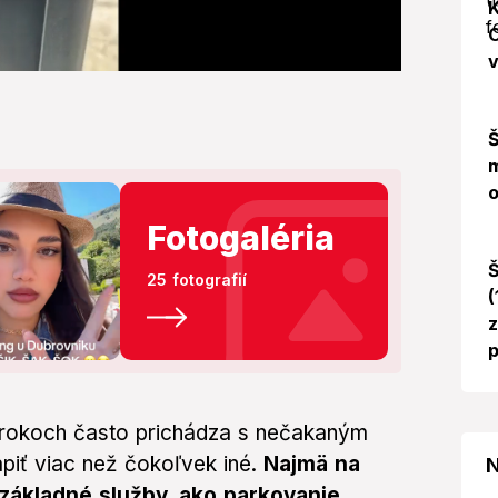
K
O
v
Š
m
o
Fotogaléria
Š
25 fotografií
(
z
p
 rokoch často prichádza s nečakaným
piť viac než čokoľvek iné.
Najmä na
N
 základné služby, ako parkovanie,