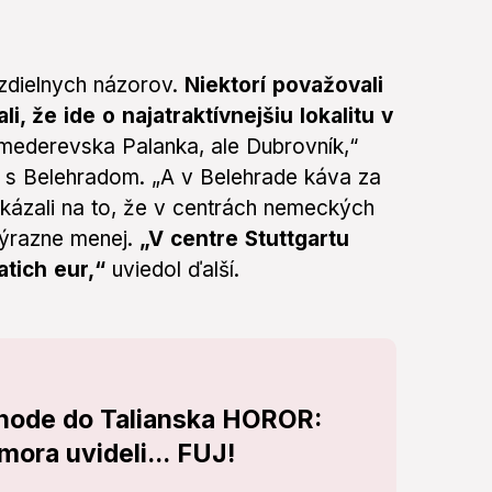
zdielnych názorov.
Niektorí považovali
, že ide o najatraktívnejšiu lokalitu v
Smederevska Palanka, ale Dubrovník,“
y s Belehradom. „A v Belehrade káva za
oukázali na to, že v centrách nemeckých
výrazne menej.
„V centre Stuttgartu
atich eur,“
uviedol ďalší.
chode do Talianska HOROR:
ora uvideli... FUJ!