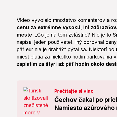
Video vyvolalo množstvo komentárov a ro
cenu za extrémne vysokú, iní zdôrazňovali
meste.
„Čo je na tom zvláštne? Nie je to 
napísal jeden používateľ. Iný porovnal cen
päť eur nie je drahá?“ pýtal sa. Niektorí p
miest platia za niekoľko hodín parkovania 
zaplatím za štyri až päť hodín okolo desi
Prečítajte si viac
Čechov čakal po prí
Namiesto azúrového m