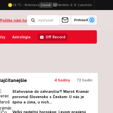
Prihlásiť
?
Pošlite nám ho
ovná vás, do čoho narazil priamo pri vstupe na Lovestream!
Šoku
ízy
Astrológia
Off Record
ajčítanejšie
4 hodiny
72 hodín
Sťahovanie do zahraničia?! Maroš Kramár
porovnal Slovensko s Českom: U nás je
špina a zima, u nich...
Veľký nedeľný horoskop: Levom prasknú