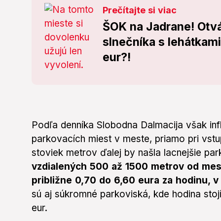
Prečítajte si viac
ŠOK na Jadrane! Otvá
slnečníka s lehátkam
eur?!
Podľa denníka Slobodna Dalmacija však inf
parkovacích miest v meste, priamo pri vst
stoviek metrov ďalej by našla lacnejšie pa
vzdialených 500 až 1500 metrov od mes
približne 0,70 do 6,60 eura za hodinu, v
sú aj súkromné parkoviská, kde hodina stojí
eur.