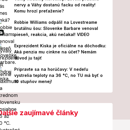
nervy a Váhy dostanú facku od reality!
Komu hrozí preťaženie?
Robbie Williams odpálil na Lovestreame
brutálnu šou: Slovenke Barbare venoval
pieseň, reakcia, akú nečakal! VIDEO
Exprezident Kiska je oficiálne na dôchodku:
Aká penzia mu cinkne na účet? Nemám
dôvod ju tajiť
Pripravte sa na horúčavy: V nedeľu
vystrelia teploty na 36 °C, no TU má byť o
10 stupňov menej!
Ďalšie zaujímavé články