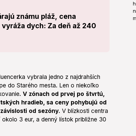
rajú známu pláž, cena
i vyráža dych: Za deň až 240
luencerka vybrala jedno z najdrahších
upe do Starého mesta. Len o niekoľko
rkovanie.
V zónach od prvej po štvrtú,
tských hradieb, sa ceny pohybujú od
 závislosti od sezóny.
V blízkosti centra
 okolo 3 eur, a denný lístok približne 30