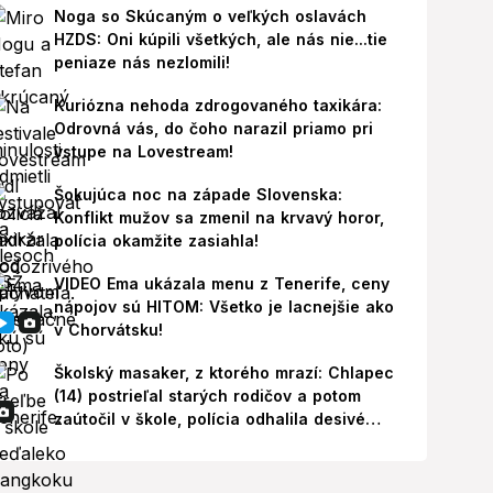
Noga so Skúcaným o veľkých oslavách
HZDS: Oni kúpili všetkých, ale nás nie...tie
peniaze nás nezlomili!
Kuriózna nehoda zdrogovaného taxikára:
Odrovná vás, do čoho narazil priamo pri
vstupe na Lovestream!
Šokujúca noc na západe Slovenska:
Konflikt mužov sa zmenil na krvavý horor,
polícia okamžite zasiahla!
VIDEO Ema ukázala menu z Tenerife, ceny
nápojov sú HITOM: Všetko je lacnejšie ako
v Chorvátsku!
Školský masaker, z ktorého mrazí: Chlapec
(14) postrieľal starých rodičov a potom
zaútočil v škole, polícia odhalila desivé
pozadie!