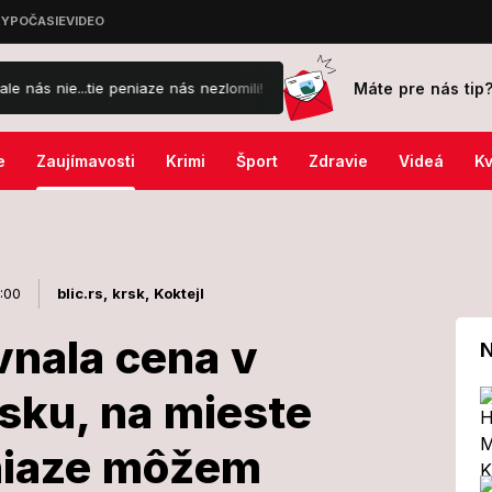
Máte pre nás tip
niaze nás nezlomili!
Kuriózna nehoda zdrogovaného taxikára: Odr
e
Zaujímavosti
Krimi
Šport
Zdravie
Videá
Kv
7:00
blic.rs,
krsk,
Koktejl
vnala cena v
N
sku, na mieste
 odrovnala
eniaze môžem