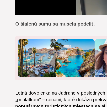
0
seconds
O šialenú sumu sa musela podeliť.
of
14
seconds
Volume
0%
Letná dovolenka na Jadrane v posledných
„príplatkom“ – cenami, ktoré dokážu prekva
populárnych turistických miestach sa aj