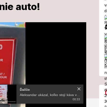
nie auto!
átskom
 mieste
tie peniaze
ovať jachtu,
Ďalšie
Aleksandar ukázal, koľko stojí káva v letovisku na Jadrane: Cena, ktorá odrovnala internet!
00:33