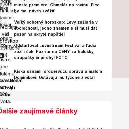
mieste premiéra! Chmelár na rovinu: Fico
by mal návrh zvážiť
Veľký sobotný horoskop: Levy zažiaria v
spoločnosti, jedno znamenie si musí dať
pozor na skryté napätie!
Odštartoval Lovestream Festival a ľudia
zažili šok: Pozrite na CENY za halušky,
strapačky či pirohy! FOTO
Kiska oznámil srdcervúcu správu o malom
Dominikovi: Ostávajú mu týždne života!
Ďalšie zaujímavé články