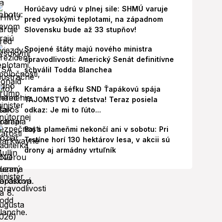
Horúčavy udrú v plnej sile: SHMÚ varuje
pred vysokými teplotami, na západnom
Slovensku bude až 33 stupňov!
Spojené štáty majú nového ministra
spravodlivosti: Americký Senát definitívne
schválil Todda Blanchea
Kramára a šéfku SND Ťapákovú spája
TAJOMSTVO z detstva! Teraz posiela
odkaz: Je mi to ľúto...
Boj s plameňmi nekončí ani v sobotu: Pri
Trstíne horí 130 hektárov lesa, v akcii sú
drony aj armádny vrtuľník