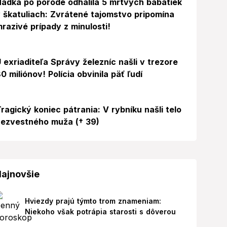
ádka po pôrode odhalila 5 mŕtvych bábätiek
 škatuliach: Zvrátené tajomstvo pripomína
razivé prípady z minulosti!
 exriaditeľa Správy železníc našli v trezore
0 miliónov! Polícia obvinila päť ľudí
ragický koniec pátrania: V rybníku našli telo
ezvestného muža († 39)
ajnovšie
Hviezdy prajú týmto trom znameniam:
Niekoho však potrápia starosti s dôverou