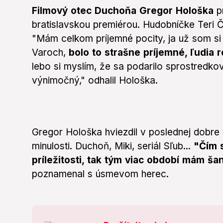
Filmový otec Duchoňa Gregor Hološka
p
bratislavskou premiérou. Hudobníčke Teri Či
"Mám celkom príjemné pocity, ja už som si 
Varoch,
bolo to strašne príjemné, ľudia 
lebo si myslím, že sa podarilo sprostredkov
výnimočný," odhalil Hološka.
Gregor Hološka hviezdil v poslednej dobr
minulosti. Duchoň, Miki, seriál Sľub...
"Čím 
príležitosti, tak tým viac období mám šanc
poznamenal s úsmevom herec.