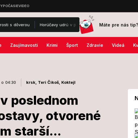
Máte pre nás tip
Horúčavy udrú v plnej sile: SHMÚ varuje pred vysokými teplotami,
e
Zaujímavosti
Krimi
Šport
Zdravie
Videá
Kv
 o 04:30
krsk,
Teri Čikoš,
Koktejl
 v poslednom
N
ostavy, otvorené
ka má v
m starší...