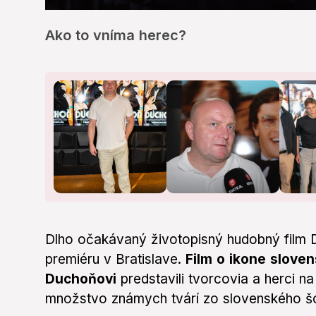
0
of
Ako to vníma herec?
5
minutes,
29
seconds
Volume
0%
Dlho očakávaný životopisný hudobný film Du
premiéru v Bratislave.
Film o ikone slove
Duchoňovi
predstavili tvorcovia a herci na
množstvo známych tvárí zo slovenského šo