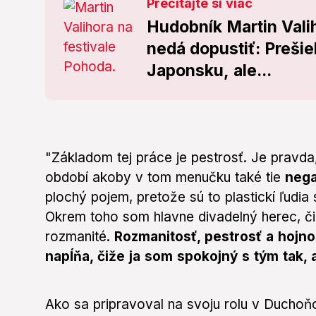
Prečítajte si viac
Hudobník Martin Vali
nedá dopustiť: Prešie
Japonsku, ale...
"Základom tej práce je pestrosť. Je pravd
období akoby v tom menučku také tie
nega
plochý pojem, pretože sú to plastickí ľudia
Okrem toho som hlavne divadelný herec, č
rozmanité.
Rozmanitosť, pestrosť a hojno
napĺňa, čiže ja som spokojný s tým tak, a
Ako sa pripravoval na svoju rolu v Duchoňo