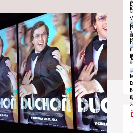
dobí negatívne
rené slová
m starší...