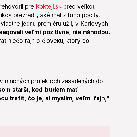
rehovoril pre
Koktejl.sk
pred veľkou
koš prezradil, aké mal z toho pocity.
vlastne jednu premiéru užil, v Karlových
reagovali veľmi pozitívne, nie náhodou
,
ať niečo fajn o človeku, ktorý bol
e v mnohých projektoch zasadených do
som starší, keď budem mať
u trafiť, čo je, si myslím, veľmi fajn,"