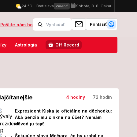
Prihlásiť
?
Pošlite nám ho
 na západnom Slovensku bude až 33 stupňov!
Spojené štáty majú n
ízy
Astrológia
Off Record
ajčítanejšie
4 hodiny
72 hodín
Exprezident Kiska je oficiálne na dôchodku:
Aká penzia mu cinkne na účet? Nemám
dôvod ju tajiť
Šokujúce slová Mečiara, čo by urobil na