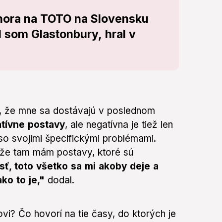
hora na TOTO na Slovensku
l som Glastonbury, hral v
a, že mne sa dostávajú v poslednom
tívne postavy
, ale negatívna je tiež len
 so svojimi špecifickými problémami.
iže tam mám postavy, ktoré sú
sť, toto všetko sa mi akoby deje a
ko to je,"
dodal.
vi? Čo hovorí na tie časy, do ktorých je