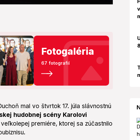
H
v
m
U
8
Fotogaléria
67 fotografií
T
n
choň mal vo štvrtok 17. júla slávnostnú
N
nskej hudobnej scény Karolovi
 veľkolepej premiére, ktorej sa zúčastnilo
ubiznisu.