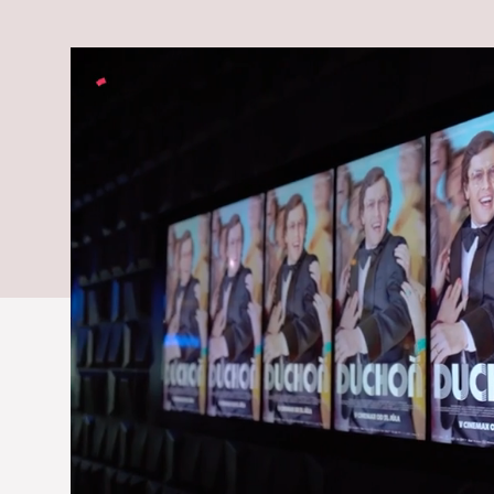
poslednom ob
postavy, otvo
herca: Čím so
Ako to vníma herec?