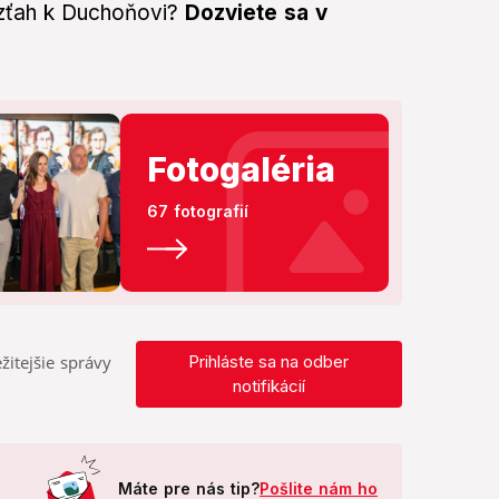
vzťah k Duchoňovi?
Dozviete sa v
Fotogaléria
67 fotografií
žitejšie správy
Prihláste sa na odber
notifikácií
Máte pre nás tip?
Pošlite nám ho