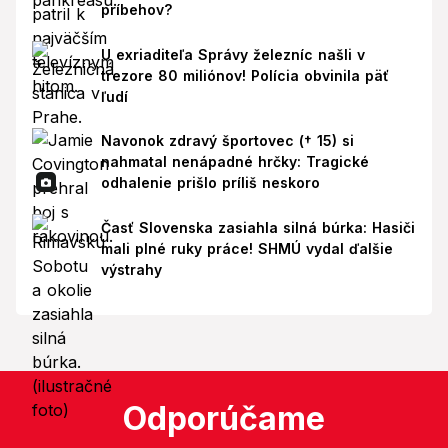
príbehov?
U exriaditeľa Správy železníc našli v
trezore 80 miliónov! Polícia obvinila päť
ľudí
Navonok zdravý športovec († 15) si
nahmatal nenápadné hrčky: Tragické
odhalenie prišlo príliš neskoro
Časť Slovenska zasiahla silná búrka: Hasiči
mali plné ruky práce! SHMÚ vydal ďalšie
výstrahy
Odporúčame