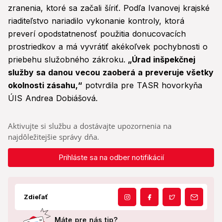
zranenia, ktoré sa začali šíriť. Podľa Ivanovej krajské
riaditeľstvo nariadilo vykonanie kontroly, ktorá
preverí opodstatnenosť použitia donucovacích
prostriedkov a má vyvrátiť akékoľvek pochybnosti o
priebehu služobného zákroku.
„Úrad inšpekčnej
služby sa danou vecou zaoberá a preveruje všetky
okolnosti zásahu,“
potvrdila pre TASR hovorkyňa
ÚIS Andrea Dobiášová.
Aktivujte si službu a dostávajte upozornenia na
najdôležitejšie správy dňa.
Prihláste sa na odber notifikácií
Zdieľať
Máte pre nás tip?