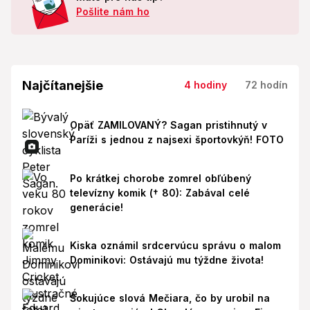
Pošlite nám ho
Najčítanejšie
4 hodiny
72 hodín
Opäť ZAMILOVANÝ? Sagan pristihnutý v
Paríži s jednou z najsexi športovkýň! FOTO
Po krátkej chorobe zomrel obľúbený
televízny komik († 80): Zabával celé
generácie!
Kiska oznámil srdcervúcu správu o malom
Dominikovi: Ostávajú mu týždne života!
Šokujúce slová Mečiara, čo by urobil na