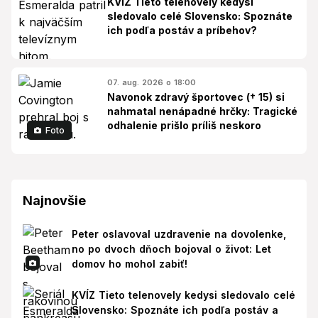
KVÍZ Tieto telenovely kedysi
sledovalo celé Slovensko: Spoznáte
ich podľa postáv a príbehov?
07. aug. 2026 o 18:00
Navonok zdravý športovec († 15) si
nahmatal nenápadné hrčky: Tragické
odhalenie prišlo príliš neskoro
Foto
Najnovšie
Peter oslavoval uzdravenie na dovolenke,
no po dvoch dňoch bojoval o život: Let
domov ho mohol zabiť!
KVÍZ Tieto telenovely kedysi sledovalo celé
Slovensko: Spoznáte ich podľa postáv a