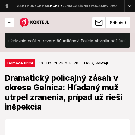
Prihlásiť
železníc našli v trezore 80 miliónov! Polícia obvinila päť ľudí
Navon
10. jún. 2026 o 16:20
Domáce krimi
Domáce krimi
10. jún. 2026 o 16:20
TASR,
Koktejl
Dramatický policajný zásah v
Dramatický policajný zásah v
okrese Gelnica: Hľadaný muž
okrese Gelnica: Hľadaný muž
utrpel zranenia, prípad už rieši
utrpel zranenia, prípad už rieši
inšpekcia
inšpekcia
Polícia reaguje na viaceré verzie o okolnostiach
zranenia, ktoré sa začali šíriť.