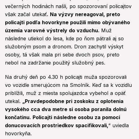
večerných hodinách našli, po spozorovaní policajtov
však začal utekať
. Na výzvy nereagoval, preto
policajti podľa hovorkyne použili mimo obývaného
územia varovné výstrely do vzduchu.
Muž
následne utiekol do lesa, kde po ňom pátrali aj so
služobným psom a dronom. Dron zachytil výskyt
osoby, tá však mala pri sebe dvoch psov, preto
nebol na zadržanie použitý služobný pes.
Na druhý deň po 4.30 h policajti muža spozorovali
vo vozidle smerujúcom na Smolník. Keď sa k vozidlu
priblížili, muž z miesta spolujazdca vybehol a opäť
utekal.
„Pravdepodobne pri zoskoku z oplotenia
vysokého cca dva metre si osoba poranila dolnú
končatinu. Policajti následne osobu za pomoci
donucovacích prostriedkov spacifikovali,
“ uviedla
hovorkyňa.