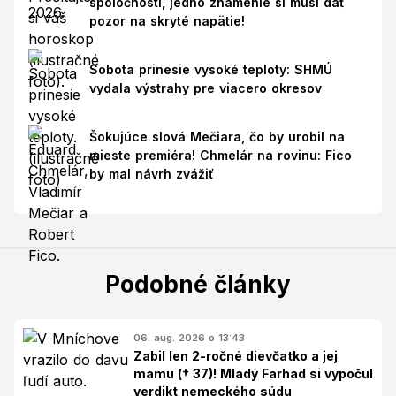
spoločnosti, jedno znamenie si musí dať
pozor na skryté napätie!
Sobota prinesie vysoké teploty: SHMÚ
vydala výstrahy pre viacero okresov
Šokujúce slová Mečiara, čo by urobil na
mieste premiéra! Chmelár na rovinu: Fico
by mal návrh zvážiť
Podobné články
06. aug. 2026 o 13:43
Zabil len 2-ročné dievčatko a jej
mamu († 37)! Mladý Farhad si vypočul
verdikt nemeckého súdu