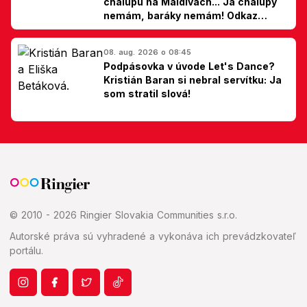
chalupu na Maldivách... Ja chalupy
nemám, baráky nemám! Odkaz
Slovákom
08. aug. 2026 o 08:45
Podpásovka v úvode Let's Dance?
Kristián Baran si nebral servítku: Ja
som stratil slová!
© 2010 - 2026 Ringier Slovakia Communities s.r.o.
Autorské práva sú vyhradené a vykonáva ich prevádzkovateľ
portálu.