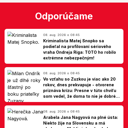
Odporúčame
08. aug. 2026 o 08:45
Kriminalista Matej Snopko sa
podieľal na profilovaní sériového
vraha Ondreja Riga: TOTO ho robilo
extrémne nebezpečným!
08. aug. 2026 o 08:45
Vo vzťahu so Zuzkou je viac ako 20
rokov, dnes prekvapuje - otvorene
priznáva krízu: Presne v túto chvíľu
som vedel, že doma to nie je dobré,
hovorí Milan Ondrík
08. aug. 2026 o 08:45
Arabela Jana Nagyová na plné ústa:
Niekto žije na Slovensku a má