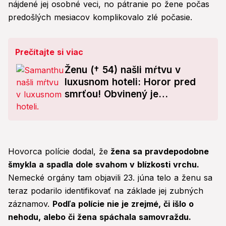
nájdené jej osobné veci, no pátranie po žene počas
predošlých mesiacov komplikovalo zlé počasie.
Prečítajte si viac
Ženu († 54) našli mŕtvu v
luxusnom hoteli: Horor pred
smrťou! Obvinený je
exsnúbenec
Hovorca polície dodal, že
žena sa pravdepodobne
šmykla a spadla dole svahom v blízkosti vrchu.
Nemecké orgány tam objavili 23. júna telo a ženu sa
teraz podarilo identifikovať na základe jej zubných
záznamov.
Podľa polície nie je zrejmé, či išlo o
nehodu, alebo či žena spáchala samovraždu.