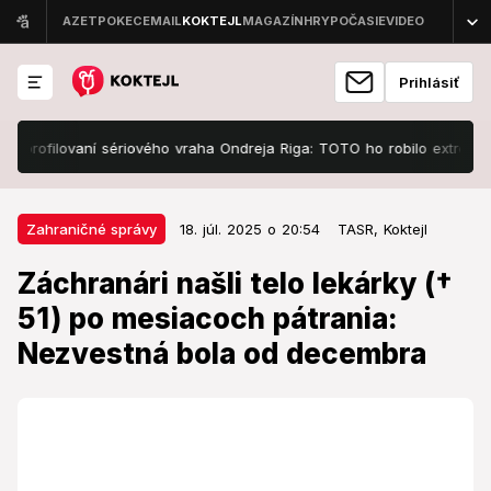
Prihlásiť
 profilovaní sériového vraha Ondreja Riga: TOTO ho robilo extrémne n
18. júl. 2025 o 20:54
Zahraničné správy
Zahraničné správy
18. júl. 2025 o 20:54
TASR,
Koktejl
Záchranári našli telo lekárky († 51)
Záchranári našli telo lekárky (†
po mesiacoch pátrania:
51) po mesiacoch pátrania:
Nezvestná bola od decembra
Nezvestná bola od decembra
Nezvestná bola od 4. decembra minulého roka.