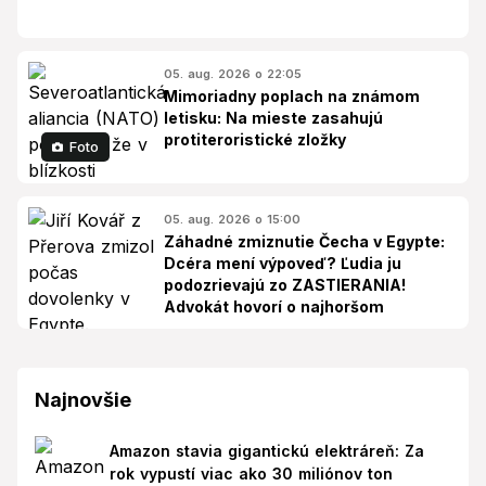
05. aug. 2026 o 22:05
Mimoriadny poplach na známom
letisku: Na mieste zasahujú
protiteroristické zložky
Foto
05. aug. 2026 o 15:00
Záhadné zmiznutie Čecha v Egypte:
Dcéra mení výpoveď? Ľudia ju
podozrievajú zo ZASTIERANIA!
Advokát hovorí o najhoršom
Najnovšie
Amazon stavia gigantickú elektráreň: Za
rok vypustí viac ako 30 miliónov ton