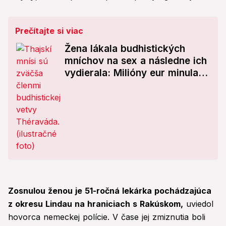
Prečítajte si viac
Žena lákala budhistických
mníchov na sex a následne ich
vydierala: Milióny eur minula
na hazard
Zosnulou ženou je 51-ročná lekárka pochádzajúca
z okresu Lindau na hraniciach s Rakúskom,
uviedol
hovorca nemeckej polície. V čase jej zmiznutia boli