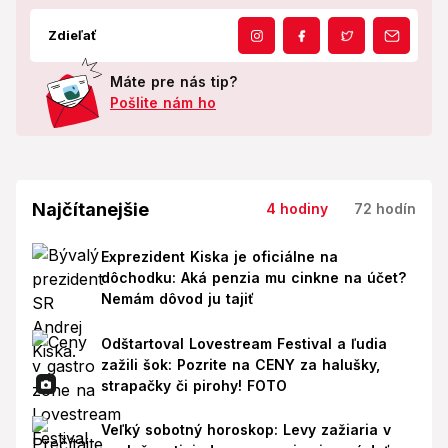
Zdieľať
Máte pre nás tip?
Pošlite nám ho
Najčítanejšie
4 hodiny
72 hodín
Exprezident Kiska je oficiálne na
dôchodku: Aká penzia mu cinkne na účet?
Nemám dôvod ju tajiť
Odštartoval Lovestream Festival a ľudia
zažili šok: Pozrite na CENY za halušky,
strapačky či pirohy! FOTO
Veľký sobotný horoskop: Levy zažiaria v