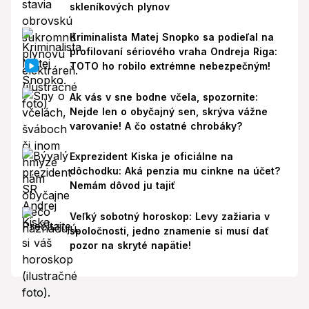
skleníkových plynov
Kriminalista Matej Snopko sa podieľal na
profilovaní sériového vraha Ondreja Riga:
TOTO ho robilo extrémne nebezpečným!
Ak vás v sne bodne včela, spozornite:
Nejde len o obyčajný sen, skrýva vážne
varovanie! A čo ostatné chrobáky?
Exprezident Kiska je oficiálne na
dôchodku: Aká penzia mu cinkne na účet?
Nemám dôvod ju tajiť
Veľký sobotný horoskop: Levy zažiaria v
spoločnosti, jedno znamenie si musí dať
pozor na skryté napätie!