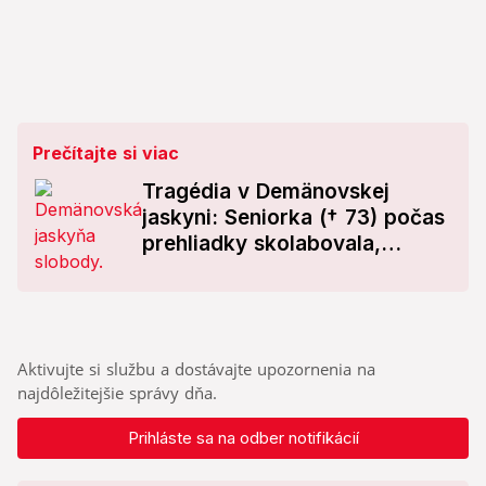
Prečítajte si viac
Tragédia v Demänovskej
jaskyni: Seniorka († 73) počas
prehliadky skolabovala,
zachrániť sa ju už nepodarilo
Aktivujte si službu a dostávajte upozornenia na
najdôležitejšie správy dňa.
Prihláste sa na odber notifikácií