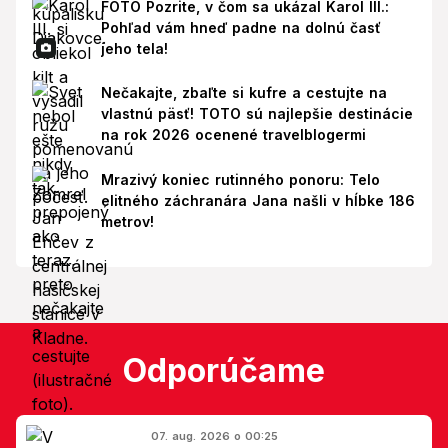
FOTO Pozrite, v čom sa ukázal Karol III.:
Pohľad vám hneď padne na dolnú časť
jeho tela!
Nečakajte, zbaľte si kufre a cestujte na
vlastnú päsť! TOTO sú najlepšie destinácie
na rok 2026 ocenené travelblogermi
Mrazivý koniec rutinného ponoru: Telo
elitného záchranára Jana našli v hĺbke 186
metrov!
Odporúčame
07. aug. 2026 o 00:25