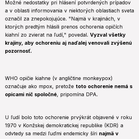
Možné nedostatky pri hlásení potvrdených prípadov
a v oblasti informovania v niektorých oblastiach sveta
označil za znepokojujúce. "Najmä v krajinách, v
ktorých predtým hlásili prenos ochorenia opičích
kiahní zo zvierat na ľudí," povedal.
Vyzval všetky
krajiny, aby ochoreniu aj naďalej venovali zvýšenú
pozornosť.
WHO opičie kiahne (v angličtine monkeypox)
označuje ako mpox, pretože
toto ochorenie nemá s
opicami nič spoločné
, pripomína DPA.
U ľudí bolo toto ochorenie prvýkrát objavené v roku
1970 v Konžskej demokratickej republike (KDR) a
odvtedy sa medzi ľuďmi endemicky šíri
najmä v