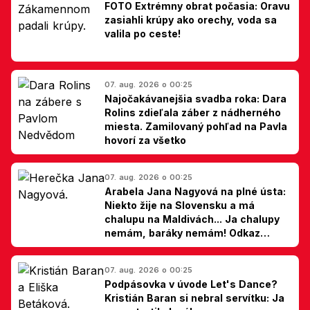
FOTO Extrémny obrat počasia: Oravu
zasiahli krúpy ako orechy, voda sa
valila po ceste!
07. aug. 2026 o 00:25
Najočakávanejšia svadba roka: Dara
Rolins zdieľala záber z nádherného
miesta. Zamilovaný pohľad na Pavla
hovorí za všetko
07. aug. 2026 o 00:25
Arabela Jana Nagyová na plné ústa:
Niekto žije na Slovensku a má
chalupu na Maldivách... Ja chalupy
nemám, baráky nemám! Odkaz
Slovákom
07. aug. 2026 o 00:25
Podpásovka v úvode Let's Dance?
Kristián Baran si nebral servítku: Ja