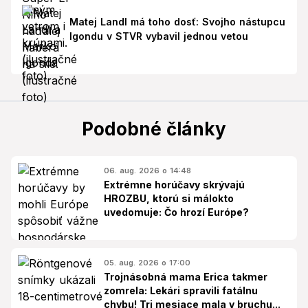
Matej Landl má toho dosť: Svojho nástupcu
Igondu v STVR vybavil jednou vetou
Podobné články
06. aug. 2026 o 14:48
Extrémne horúčavy skrývajú
HROZBU, ktorú si málokto
uvedomuje: Čo hrozí Európe?
05. aug. 2026 o 17:00
Trojnásobná mama Erica takmer
zomrela: Lekári spravili fatálnu
chybu! Tri mesiace mala v bruchu...