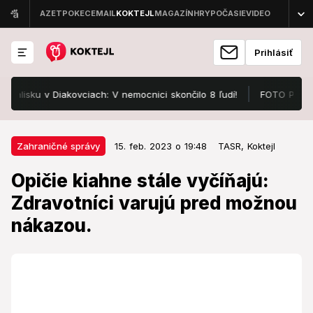
Prihlásiť
ku v Diakovciach: V nemocnici skončilo 8 ľudí!
FOTO Pozrite, v č
15. feb. 2023 o 19:48
Zahraničné správy
Zahraničné správy
15. feb. 2023 o 19:48
TASR,
Koktejl
Opičie kiahne stále vyčíňajú:
Opičie kiahne stále vyčíňajú:
Zdravotníci varujú pred možnou
Zdravotníci varujú pred možnou
nákazou.
nákazou.
Organizácia sa odvolala na odporúčania nezávislých
expertov.