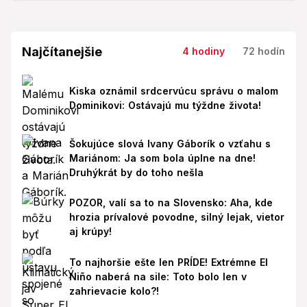
Najčítanejšie
4 hodiny
72 hodín
Kiska oznámil srdcervúcu správu o malom
Dominikovi: Ostávajú mu týždne života!
Šokujúce slová Ivany Gáborík o vzťahu s
Mariánom: Ja som bola úplne na dne!
Druhýkrát by do toho nešla
POZOR, valí sa to na Slovensko: Aha, kde
hrozia prívalové povodne, silný lejak, vietor
aj krúpy!
To najhoršie ešte len PRÍDE! Extrémne El
Niño naberá na sile: Toto bolo len v
zahrievacie kolo?!