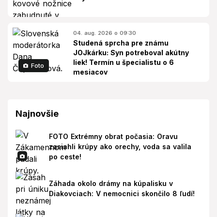
04. aug. 2026 o 09:30
Studená sprcha pre známu
JOJkárku: Syn potreboval akútny
liek! Termín u špecialistu o 6
Foto
mesiacov
Najnovšie
FOTO Extrémny obrat počasia: Oravu
zasiahli krúpy ako orechy, voda sa valila
po ceste!
Záhada okolo drámy na kúpalisku v
Diakovciach: V nemocnici skončilo 8 ľudí!