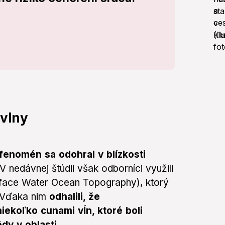
 vlny
ý fenomén sa odohral v blízkosti
 V nedávnej štúdii však odborníci využili
face Water Ocean Topography), ktorý
 Vďaka nim
odhalili, že
ekoľko cunami vĺn, ktoré boli
dy v oblasti
.