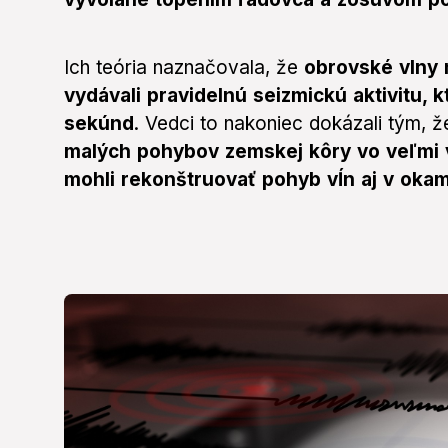
Ich teória naznačovala, že
obrovské vlny m
vydávali pravidelnú seizmickú aktivitu,
sekúnd
. Vedci to nakoniec dokázali tým, ž
malých pohybov zemskej kôry vo veľmi v
mohli rekonštruovať pohyb vĺn aj v okami