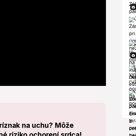
príznak na uchu? Môže
é riziko ochorení srdca!