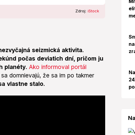
Mr
el
Zdroj:
iStock
me
Sm
na
nezvyčajná seizmická aktivita
.
zr
kúnd počas deviatich dní, pričom ju
h planéty
.
Ako informoval portál
Na
ty sa domnievajú, že sa im po takmer
24
 sa vlastne stalo
.
po
Na