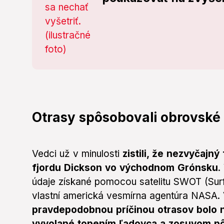
Otrasy spôsobovali obrovské
Vedci už v minulosti
zistili, že nezvyčajn
fjordu Dickson vo východnom Grónsku
.
údaje získané pomocou satelitu SWOT (Sur
vlastní americká vesmírna agentúra NASA.
pravdepodobnou príčinou otrasov bolo ni
vyvolané topením ľadovca a zosuvom pô