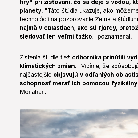
hry" pri zisťovaní, čo sa deje s vodou, 
planéty
. "Táto štúdia ukazuje, ako môžeme
technológií na pozorovanie Zeme a štúdiu
najmä v oblastiach, ako sú fjordy, preto
sledovať len veľmi ťažko
," poznamenal.
Zistenia štúdie tiež
odborníka prinútili v
klimatických zmien
. "Vidíme, že spôsobuj
najčastejšie
objavujú v odľahlých oblastia
schopnosť merať ich pomocou fyzikáln
Monahan.