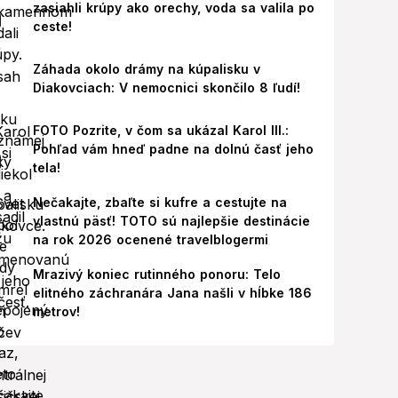
zasiahli krúpy ako orechy, voda sa valila po
ceste!
Záhada okolo drámy na kúpalisku v
Diakovciach: V nemocnici skončilo 8 ľudí!
FOTO Pozrite, v čom sa ukázal Karol III.:
Pohľad vám hneď padne na dolnú časť jeho
tela!
Nečakajte, zbaľte si kufre a cestujte na
vlastnú päsť! TOTO sú najlepšie destinácie
na rok 2026 ocenené travelblogermi
Mrazivý koniec rutinného ponoru: Telo
elitného záchranára Jana našli v hĺbke 186
metrov!