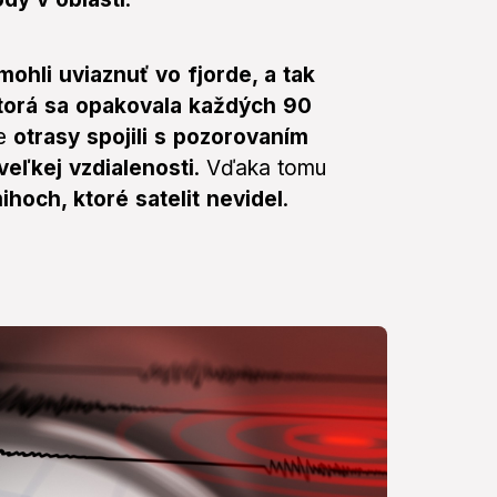
ohli uviaznuť vo fjorde, a tak
 ktorá sa opakovala každých 90
e
otrasy spojili s pozorovaním
eľkej vzdialenosti
. Vďaka tomu
hoch, ktoré satelit nevidel
.