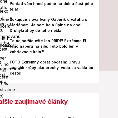
Pohľad vám hneď padne na dolnú časť jeho
tela!
Šokujúce slová Ivany Gáborík o vzťahu s
Mariánom: Ja som bola úplne na dne!
Druhýkrát by do toho nešla
To najhoršie ešte len PRÍDE! Extrémne El
Niño naberá na sile: Toto bolo len v
zahrievacie kolo?!
FOTO Extrémny obrat počasia: Oravu
zasiahli krúpy ako orechy, voda sa valila po
ceste!
alšie zaujímavé články