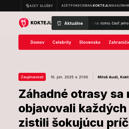
⏰
Aktuálne
arol III.: Pohľad vám hneď padne na dolnú časť jeho tela!
Nečakaj
Domov
Celebrity
Slovensko
Zahraniči
Zaujímavosti
10. jún. 2025 o 21:00
Miloš Audi,
Kokt
Záhadné otrasy sa
10. jún. 2025 o 21:00
Zaujímavosti
objavovali každých
Záhadné otra
zistili šokujúcu prí