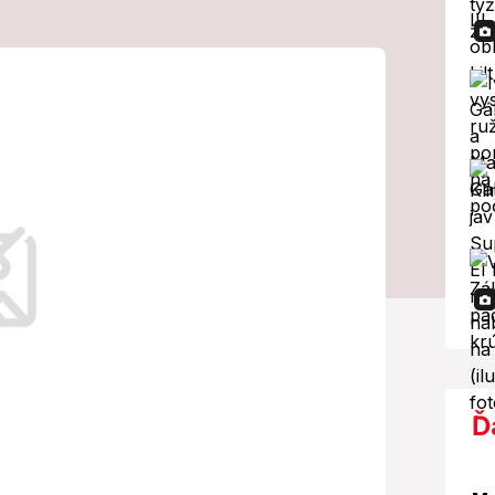
 objavovali
ekúnd: Vedci
cu príčinu!
Ď