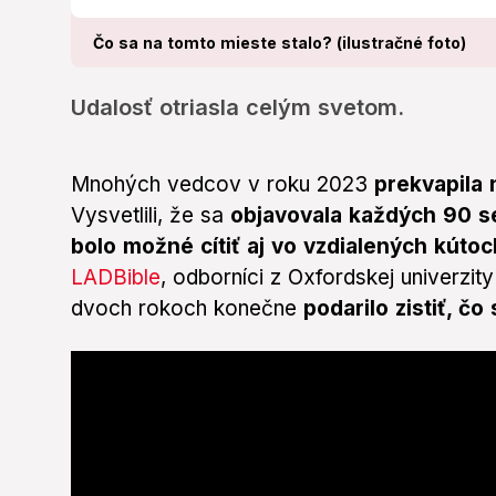
Čo sa na tomto mieste stalo? (ilustračné foto)
Udalosť otriasla celým svetom.
Mnohých vedcov v roku 2023
prekvapila 
Vysvetlili, že sa
objavovala každých 90 se
bolo možné cítiť aj vo vzdialených kútoc
LADBible
, odborníci z Oxfordskej univerzi
dvoch rokoch konečne
podarilo zistiť, čo