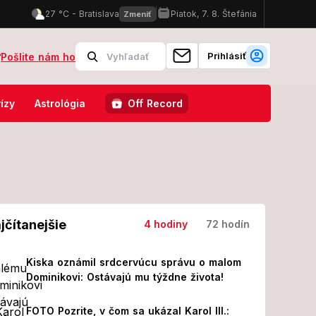
Prihlásiť
?
Pošlite nám ho
stinácie na rok 2026 ocenené travelblogermi
Mrazivý koniec rutinn
ízy
Astrológia
Off Record
jčítanejšie
4 hodiny
72 hodín
Kiska oznámil srdcervúcu správu o malom
Dominikovi: Ostávajú mu týždne života!
FOTO Pozrite, v čom sa ukázal Karol III.: