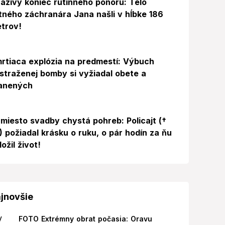
azivý koniec rutinného ponoru: Telo
itného záchranára Jana našli v hĺbke 186
trov!
rtiaca explózia na predmestí: Výbuch
straženej bomby si vyžiadal obete a
anených
miesto svadby chystá pohreb: Policajt (†
) požiadal krásku o ruku, o pár hodín za ňu
ložil život!
jnovšie
FOTO Extrémny obrat počasia: Oravu