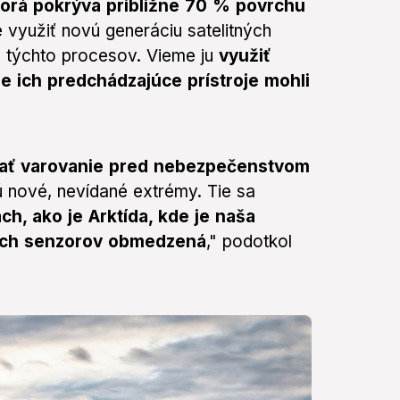
ktorá pokrýva približne 70 % povrchu
 využiť novú generáciu satelitných
m týchto procesov. Vieme ju
využiť
že ich predchádzajúce prístroje mohli
ydať varovanie pred nebezpečenstvom
ú nové, nevídané extrémy. Tie sa
ch, ako je Arktída, kde je naša
ych senzorov obmedzená
," podotkol