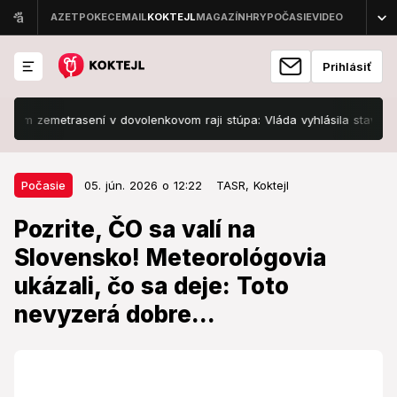
Prihlásiť
 zemetrasení v dovolenkovom raji stúpa: Vláda vyhlásila stav národnej
05. jún. 2026 o 12:22
Počasie
Počasie
05. jún. 2026 o 12:22
TASR,
Koktejl
Pozrite, ČO sa valí na Slovensko!
Pozrite, ČO sa valí na
Meteorológovia ukázali, čo sa
Slovensko! Meteorológovia
deje: Toto nevyzerá dobre...
ukázali, čo sa deje: Toto
Počasie ako na hojdačke.
nevyzerá dobre...