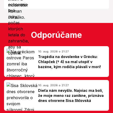
Odporúčame
10. aug. 2026 o 21:27
Tragédia na dovolenke v Grécku:
Chlapček († 4) sa mal utopiť v
bazéne, kým rodičia plávali v mori!
10. aug. 2026 o 21:27
Dieťa nám nevyšlo. Najviac ma bolí,
že moje meno raz zanikne, priznáva
dnes otvorene Sisa Sklovská