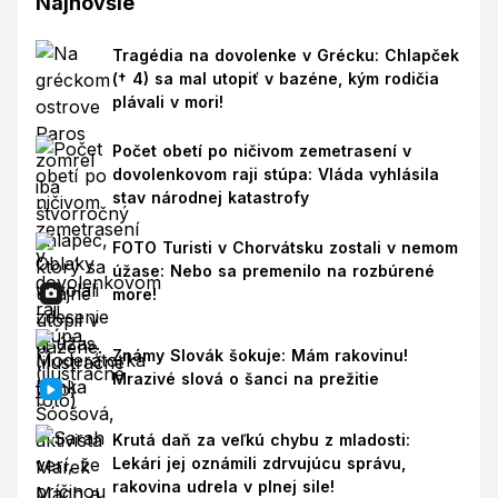
Najnovšie
Tragédia na dovolenke v Grécku: Chlapček
(† 4) sa mal utopiť v bazéne, kým rodičia
plávali v mori!
Počet obetí po ničivom zemetrasení v
dovolenkovom raji stúpa: Vláda vyhlásila
stav národnej katastrofy
FOTO Turisti v Chorvátsku zostali v nemom
úžase: Nebo sa premenilo na rozbúrené
more!
Známy Slovák šokuje: Mám rakovinu!
Mrazivé slová o šanci na prežitie
Krutá daň za veľkú chybu z mladosti:
Lekári jej oznámili zdrvujúcu správu,
rakovina udrela v plnej sile!