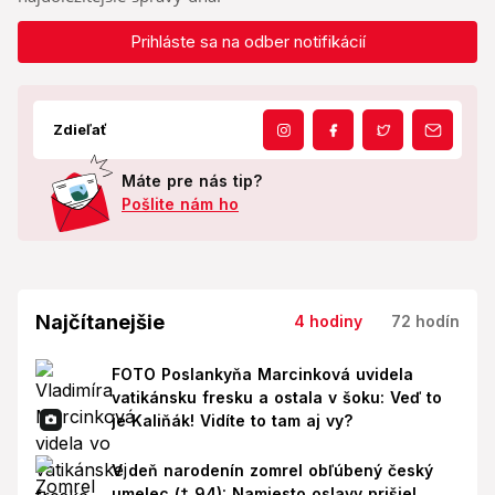
Prihláste sa na odber notifikácií
Zdieľať
Máte pre nás tip?
Pošlite nám ho
Najčítanejšie
4 hodiny
72 hodín
FOTO Poslankyňa Marcinková uvidela
vatikánsku fresku a ostala v šoku: Veď to
je Kaliňák! Vidíte to tam aj vy?
V deň narodenín zomrel obľúbený český
umelec († 94): Namiesto oslavy prišiel