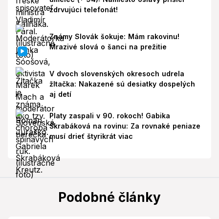
zdrvujúci telefonát!
Známy Slovák šokuje: Mám rakovinu!
Mrazivé slová o šanci na prežitie
V dvoch slovenských okresoch udrela
žltačka: Nakazené sú desiatky dospelých
aj detí
Platy zaspali v 90. rokoch! Gabika
Škrabáková na rovinu: Za rovnaké peniaze
musí drieť štyrikrát viac
Podobné články