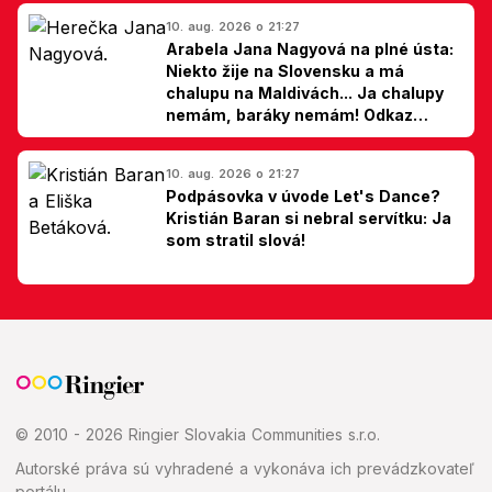
10. aug. 2026 o 21:27
Arabela Jana Nagyová na plné ústa:
Niekto žije na Slovensku a má
chalupu na Maldivách... Ja chalupy
nemám, baráky nemám! Odkaz
Slovákom
10. aug. 2026 o 21:27
Podpásovka v úvode Let's Dance?
Kristián Baran si nebral servítku: Ja
som stratil slová!
© 2010 - 2026 Ringier Slovakia Communities s.r.o.
Autorské práva sú vyhradené a vykonáva ich prevádzkovateľ
portálu.