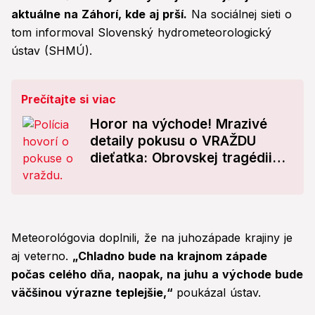
aktuálne na Záhorí, kde aj prší.
Na sociálnej sieti o
tom informoval Slovenský hydrometeorologický
ústav (SHMÚ).
Prečítajte si viac
Horor na východe! Mrazivé
detaily pokusu o VRAŽDU
dieťatka: Obrovskej tragédii
zabránila zamestnankyňa
zariadenia
Meteorológovia doplnili, že na juhozápade krajiny je
aj veterno.
„Chladno bude na krajnom západe
počas celého dňa, naopak, na juhu a východe bude
väčšinou výrazne teplejšie,“
poukázal ústav.