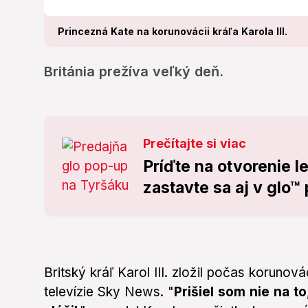
Princezná Kate na korunovácii kráľa Karola III.
Británia prežíva veľký deň.
Prečítajte si viac
Príďte na otvorenie l
zastavte sa aj v glo™
Britský kráľ Karol III. zložil počas koruno
televízie Sky News. "
Prišiel som nie na t