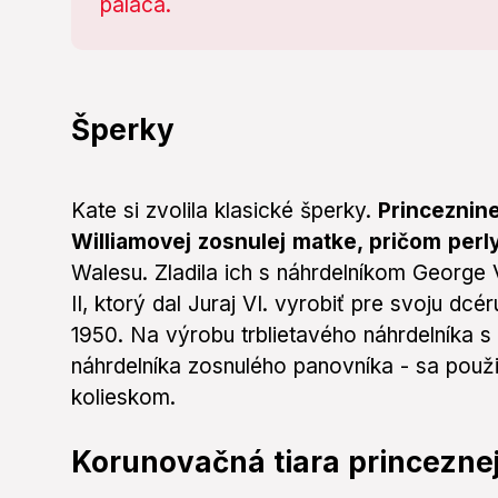
Šperky
Kate si zvolila klasické šperky.
Princeznin
Williamovej zosnulej matke, pričom perly
Walesu. Zladila ich s náhrdelníkom George
II, ktorý dal Juraj VI. vyrobiť pre svoju dcé
1950. Na výrobu trblietavého náhrdelníka 
náhrdelníka zosnulého panovníka - sa pou
kolieskom.
Korunovačná tiara princezne