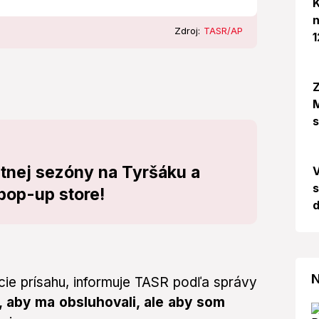
K
n
Zdroj:
TASR/AP
1
Z
M
etnej sezóny na Tyršáku a
s
 pop-up store!
d
N
vácie prísahu, informuje TASR podľa správy
o, aby ma obsluhovali, ale aby som