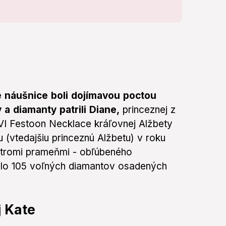
e náušnice boli dojímavou poctou
 a diamanty patrili Diane,
princeznej z
 VI Festoon Necklace kráľovnej Alžbety
ru (vtedajšiu princeznú Alžbetu) v roku
s tromi prameňmi - obľúbeného
žilo 105 voľných diamantov osadených
j Kate