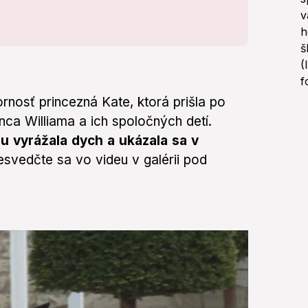
rnosť princezná Kate, ktorá prišla po
nca Williama a ich spoločných detí.
 vyrážala dych a ukázala sa v
svedčte sa vo videu v galérii pod