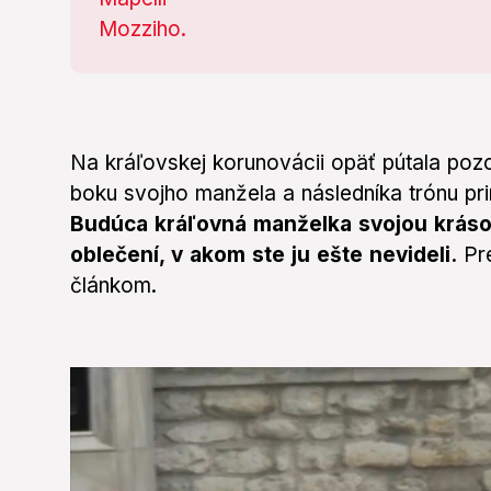
Na kráľovskej korunovácii opäť pútala pozo
boku svojho manžela a následníka trónu pri
Budúca kráľovná manželka svojou krásou
oblečení, v akom ste ju ešte nevideli.
Pre
článkom.