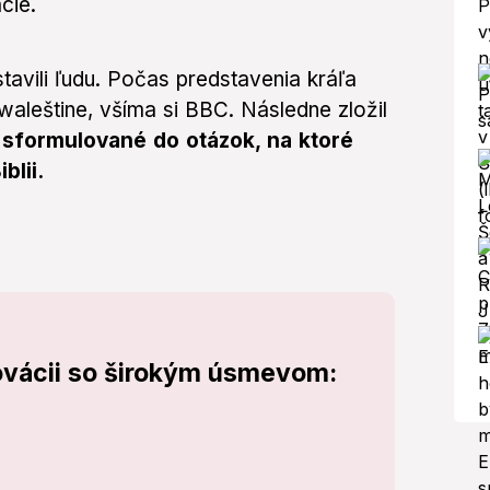
cie.
tavili ľudu. Počas predstavenia kráľa
waleštine, všíma si BBC. Následne zložil
i sformulované do otázok, na ktoré
blii.
ovácii so širokým úsmevom:
!