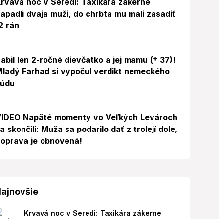
rvavá noc v Seredi: Taxikára zákerne
apadli dvaja muži, do chrbta mu mali zasadiť
2 rán
abil len 2-ročné dievčatko a jej mamu († 37)!
ladý Farhad si vypočul verdikt nemeckého
súdu
Video
VIDEO Napäté momenty vo Veľkých Levároch
a skončili: Muža sa podarilo dať z trolejí dole,
oprava je obnovená!
ajnovšie
Krvavá noc v Seredi: Taxikára zákerne