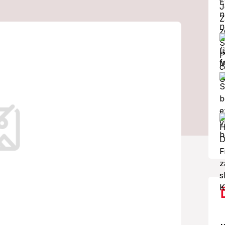
 Takto oblečenú
videli! Dojímavá