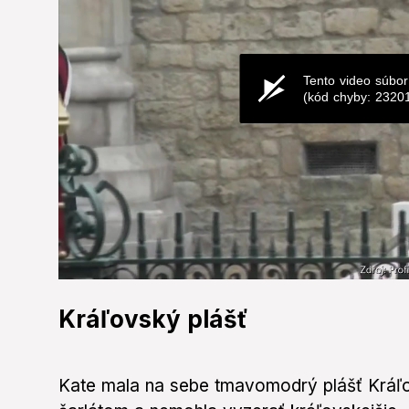
Tento video súbor
(kód chyby: 2320
0
seconds
Kráľovský plášť
of
0
seconds
Volume
0%
Kate mala na sebe tmavomodrý plášť Kráľ