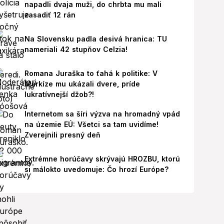
napadli dvaja muži, do chrbta mu mali
zasadiť 12 rán
Na Slovensku padla desivá hranica: TU
nameriali 42 stupňov Celzia!
Romana Juraška to ťahá k politike: V
Markíze mu ukázali dvere, príde
lukratívnejší džob?!
Internetom sa šíri výzva na hromadný vpád
na územie EÚ: Všetci sa tam uvidíme!
Zverejnili presný deň
Extrémne horúčavy skrývajú HROZBU, ktorú
si málokto uvedomuje: Čo hrozí Európe?