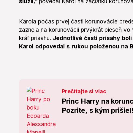
slúžil
," povedal Karol na začiatku korunová
Karola počas prvej časti korunovácie preds
zaznela na korunovácii prvýkrát pieseň vo 
kráľ prísahu.
Jednotlivé časti prísahy bol
Karol odpovedal s rukou položenou na Bi
Prečítajte si viac
Princ Harry na korun
Pozrite, s kým prišiel