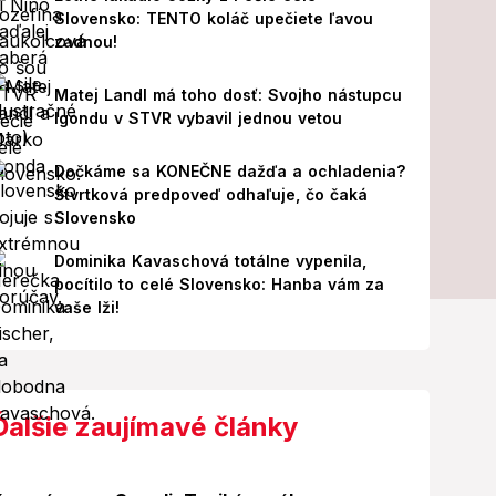
Slovensko: TENTO koláč upečiete ľavou
zadnou!
Matej Landl má toho dosť: Svojho nástupcu
Igondu v STVR vybavil jednou vetou
Dočkáme sa KONEČNE dažďa a ochladenia?
Štvrtková predpoveď odhaľuje, čo čaká
Slovensko
Dominika Kavaschová totálne vypenila,
pocítilo to celé Slovensko: Hanba vám za
vaše lži!
Ďalšie zaujímavé články