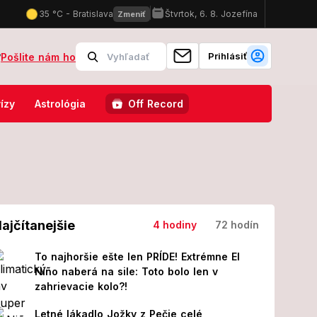
Prihlásiť
?
Pošlite nám ho
sa tam uvidíme! Zverejnili presný deň
Extrémne horúčavy skrývaj
ízy
Astrológia
Off Record
ajčítanejšie
4 hodiny
72 hodín
To najhoršie ešte len PRÍDE! Extrémne El
Niño naberá na sile: Toto bolo len v
zahrievacie kolo?!
Letné lákadlo Jožky z Pečie celé