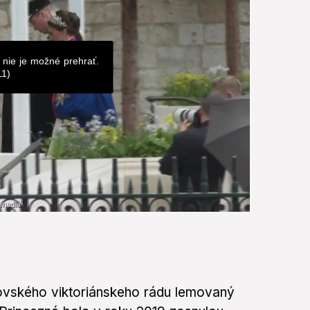
 nie je možné prehrať.
11)
ovského viktoriánskeho rádu lemovaný