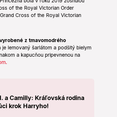
 Princezná bola v roku 2019 zosnulou
s of the Royal Victorian Order
 Grand Cross of the Royal Victorian
je vyrobené z tmavomodrého
m je lemovaný šarlátom a podšitý bielym
znakom a kapucňou pripevnenou na
om.
I. a Camilly: Kráľovská rodina
úci krok Harryho!