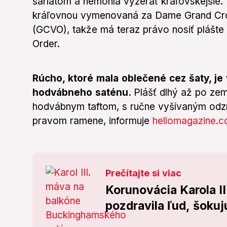
šarlátom a nemohla vyzerať kráľovskejšie.
kráľovnou vymenovaná za Dame Grand Cros
(GCVO), takže má teraz právo nosiť plášte
Order.
Rúcho, ktoré mala oblečené cez šaty, 
hodvábneho saténu.
Plášť dlhý až po ze
hodvábnym taftom, s ručne vyšívaným od
pravom ramene, informuje
hellomagazine.c
Prečítajte si viac
Korunovácia Karola II
pozdravila ľud, šokuj