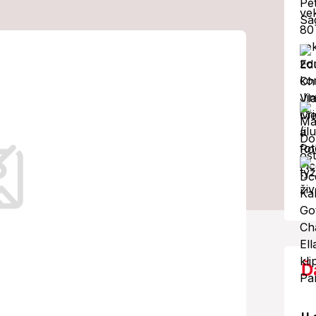
dý život:
il na priechode
20)
kej dopravnej nehody sú predmetom
Ď