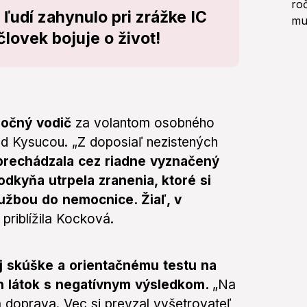
ť ľudí zahynulo pri zrážke IC
človek bojuje o život!
ročný vodič
za volantom osobného
 Kysucou. „Z doposiaľ nezistených
prechádzala cez riadne vyznačený
dkyňa utrpela zranenia, ktoré si
užbou do nemocnice. Žiaľ, v
“
priblížila Kocková.
j skúške a orientačnému testu na
 látok s negatívnym výsledkom.
„Na
 doprava. Vec si prevzal vyšetrovateľ