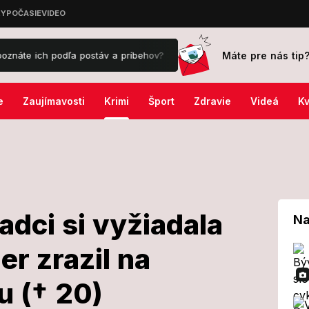
Máte pre nás tip
h podľa postáv a príbehov?
U exriaditeľa Správy železníc našli v t
e
Zaujímavosti
Krimi
Šport
Zdravie
Videá
Kv
dci si vyžiadala
Na
er zrazil na
a v Čadci si
 († 20)