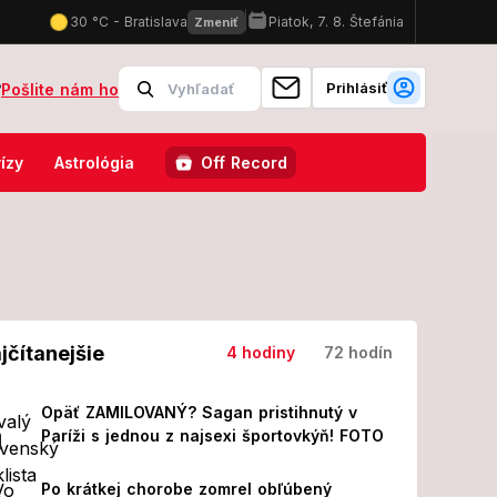
Prihlásiť
?
Pošlite nám ho
rezore 80 miliónov! Polícia obvinila päť ľudí
Navonok zdravý športov
ízy
Astrológia
Off Record
jčítanejšie
4 hodiny
72 hodín
Opäť ZAMILOVANÝ? Sagan pristihnutý v
Paríži s jednou z najsexi športovkýň! FOTO
Po krátkej chorobe zomrel obľúbený