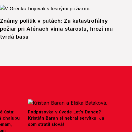
Známy politik v putách: Za katastrofálny
požiar pri Aténach vinia starostu, hrozí mu
tvrdá basa
é ústa:
Podpásovka v úvode Let's Dance?
á chalupu
Kristián Baran si nebral servítku: Ja
nemám,
som stratil slová!
kom