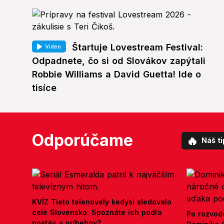
Štartuje Lovestream Festival:
Video
Odpadnete, čo si od Slovákov zapýtali
Robbie Williams a David Guetta! Ide o
tisíce
Odporúčame
🔥
Náš ti
KVÍZ Tieto telenovely kedysi sledovalo
celé Slovensko: Spoznáte ich podľa
Po rozvod
postáv a príbehov?