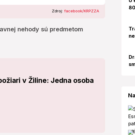
U 
80
Zdroj:
facebook/KRPZZA
Tr
opravnej nehody sú predmetom
ne
Dr
sm
požiari v Žiline: Jedna osoba
Na