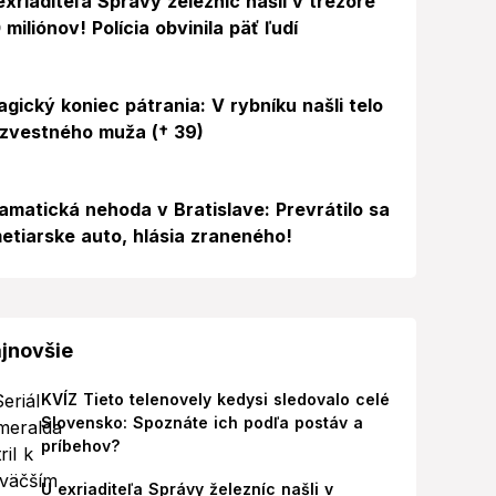
exriaditeľa Správy železníc našli v trezore
 miliónov! Polícia obvinila päť ľudí
agický koniec pátrania: V rybníku našli telo
zvestného muža († 39)
amatická nehoda v Bratislave: Prevrátilo sa
etiarske auto, hlásia zraneného!
jnovšie
KVÍZ Tieto telenovely kedysi sledovalo celé
Slovensko: Spoznáte ich podľa postáv a
príbehov?
U exriaditeľa Správy železníc našli v