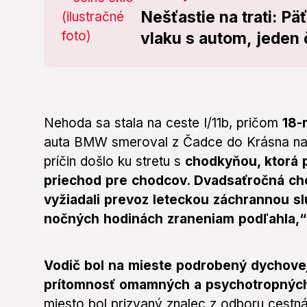
Nešťastie na trati: Pä
vlaku s autom, jeden 
Nehoda sa stala na ceste I/11b, pričom
18-
auta BMW smeroval z Čadce do Krásna nad
príčin došlo ku stretu s
chodkyňou, ktorá 
priechod pre chodcov. Dvadsaťročná cho
vyžiadali prevoz leteckou záchrannou sl
nočných hodinách zraneniam podľahla,
Vodič bol na mieste podrobený dychove
prítomnosť omamných a psychotropných
miesto bol prizvaný znalec z odboru cestná