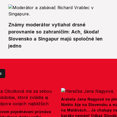
Známy moderátor vytiahol drsné
porovnanie so zahraničím: Ach, škoda!
Slovensko a Singapur majú spoločné len
jedno
p
Arabela Jana Nagyová na pln
Niekto žije na Slovensku a m
na Maldivách... Ja chalupy 
ovom pojednávaní priznáva
baráky nemám! Odkaz Slová