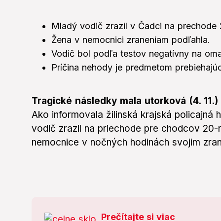
Mladý vodič zrazil v Čadci na prechode
Žena v nemocnici zraneniam podľahla.
Vodič bol podľa testov negatívny na oma
Príčina nehody je predmetom prebiehajú
Tragické následky mala utorková (4. 11.
Ako informovala žilinská krajská policajn
vodič zrazil na priechode pre chodcov 20
nemocnice v nočných hodinách svojim zran
Prečítajte si viac