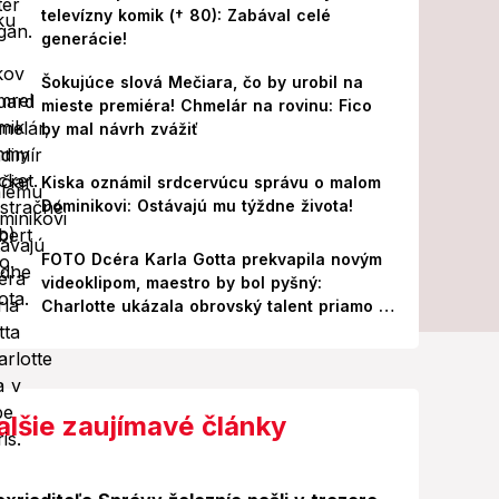
televízny komik († 80): Zabával celé
generácie!
Šokujúce slová Mečiara, čo by urobil na
mieste premiéra! Chmelár na rovinu: Fico
by mal návrh zvážiť
Kiska oznámil srdcervúcu správu o malom
Dominikovi: Ostávajú mu týždne života!
FOTO Dcéra Karla Gotta prekvapila novým
videoklipom, maestro by bol pyšný:
Charlotte ukázala obrovský talent priamo v
Paríži!
alšie zaujímavé články