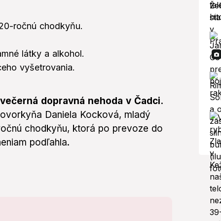
 20-ročnú chodkyňu.
mné látky a alkohol.
ceho vyšetrovania.
) večerná dopravná nehoda v Čadci.
á hovorkyňa Daniela Kocková, mladý
-ročnú chodkyňu, ktorá po prevoze do
eniam podľahla.