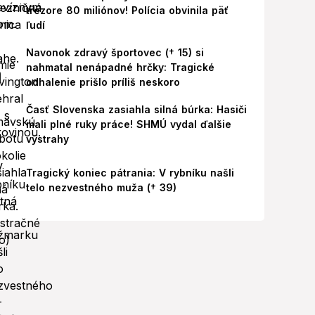
trezore 80 miliónov! Polícia obvinila päť
ľudí
Navonok zdravý športovec († 15) si
nahmatal nenápadné hrčky: Tragické
odhalenie prišlo príliš neskoro
Časť Slovenska zasiahla silná búrka: Hasiči
mali plné ruky práce! SHMÚ vydal ďalšie
výstrahy
Tragický koniec pátrania: V rybníku našli
telo nezvestného muža († 39)