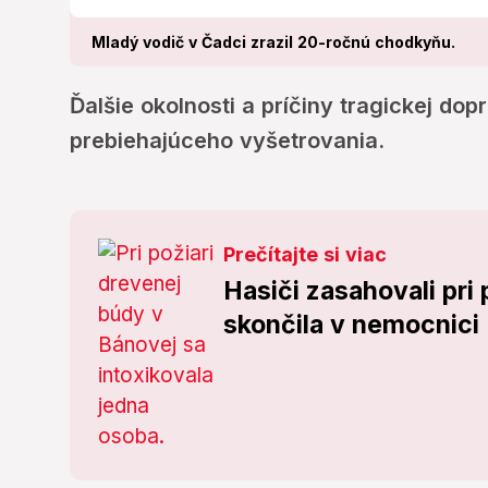
Mladý vodič v Čadci zrazil 20-ročnú chodkyňu.
Ďalšie okolnosti a príčiny tragickej d
prebiehajúceho vyšetrovania.
Prečítajte si viac
Hasiči zasahovali pri 
skončila v nemocnici