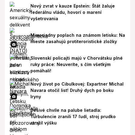
Nový zvrat v kauze Epstein: Štát žaluje
federálnu vládu, hovorí o marení
vyšetrovania
Mimoriadny poplach na známom letisku: Na
mieste zasahujú protiteroristické zložky
Slovenskí policajti majú v Chorvátsku plné
ruky práce: Neuveríte, s čím všetkým
pomáhali!
Nový život po Cibulkovej: Expartner Michal
Navara otočil list! Druhý dych po boku
Iryny
Desivé chvíle na palube lietadla:
Turbulencie zranili 17 ľudí, stroj prudko
stratil výšku