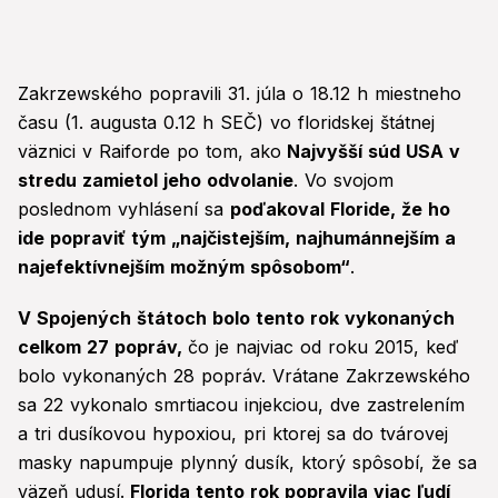
Zakrzewského popravili 31. júla o 18.12 h miestneho
času (1. augusta 0.12 h SEČ) vo floridskej štátnej
väznici v Raiforde po tom, ako
Najvyšší súd USA v
stredu zamietol jeho odvolanie
. Vo svojom
poslednom vyhlásení sa
poďakoval Floride, že ho
ide popraviť tým „najčistejším, najhumánnejším a
najefektívnejším možným spôsobom“
.
V Spojených štátoch bolo tento rok vykonaných
celkom 27 popráv,
čo je najviac od roku 2015, keď
bolo vykonaných 28 popráv. Vrátane Zakrzewského
sa 22 vykonalo smrtiacou injekciou, dve zastrelením
a tri dusíkovou hypoxiou, pri ktorej sa do tvárovej
masky napumpuje plynný dusík, ktorý spôsobí, že sa
väzeň udusí.
Florida tento rok popravila viac ľudí