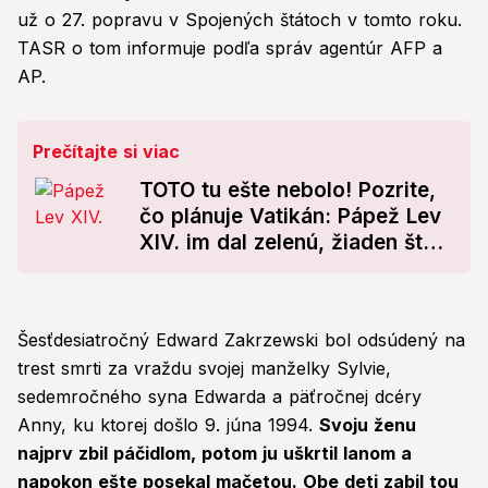
už o 27. popravu v Spojených štátoch v tomto roku.
TASR o tom informuje podľa správ agentúr AFP a
AP.
Prečítajte si viac
TOTO tu ešte nebolo! Pozrite,
čo plánuje Vatikán: Pápež Lev
XIV. im dal zelenú, žiaden štát
to ešte nedokázal
Šesťdesiatročný Edward Zakrzewski bol odsúdený na
trest smrti za vraždu svojej manželky Sylvie,
sedemročného syna Edwarda a päťročnej dcéry
Anny, ku ktorej došlo 9. júna 1994.
Svoju ženu
najprv zbil páčidlom, potom ju uškrtil lanom a
napokon ešte posekal mačetou. Obe deti zabil tou