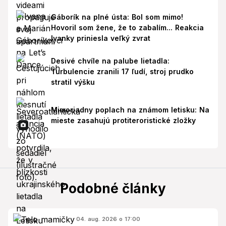
VIDEO
Gáborík na plné ústa: Bol som mimo!
Hovoril som žene, že to zabalím... Reakcia
Ivanky priniesla veľký zvrat
Desivé chvíle na palube lietadla:
Turbulencie zranili 17 ľudí, stroj prudko
stratil výšku
Mimoriadny poplach na známom letisku: Na
mieste zasahujú protiteroristické zložky
Podobné články
04. aug. 2026 o 17:00