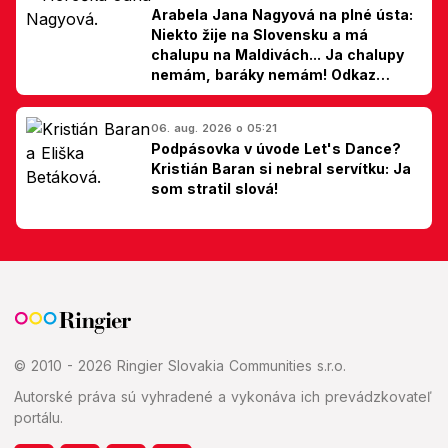
Arabela Jana Nagyová na plné ústa:
Niekto žije na Slovensku a má
chalupu na Maldivách... Ja chalupy
nemám, baráky nemám! Odkaz
Slovákom
06. aug. 2026 o 05:21
Podpásovka v úvode Let's Dance?
Kristián Baran si nebral servítku: Ja
som stratil slová!
© 2010 - 2026 Ringier Slovakia Communities s.r.o.
Autorské práva sú vyhradené a vykonáva ich prevádzkovateľ
portálu.