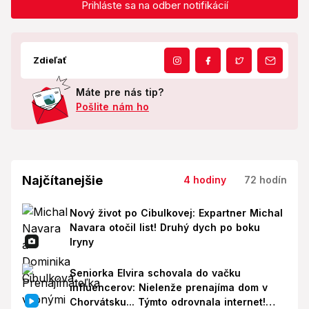
Prihláste sa na odber notifikácií
Zdieľať
Máte pre nás tip?
Pošlite nám ho
Najčítanejšie
4 hodiny
72 hodín
Nový život po Cibulkovej: Expartner Michal
Navara otočil list! Druhý dych po boku
Iryny
Seniorka Elvira schovala do vačku
influencerov: Nielenže prenajíma dom v
Chorvátsku... Týmto odrovnala internet!