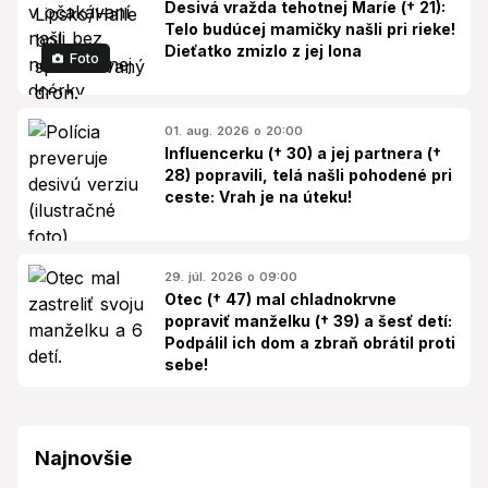
Desivá vražda tehotnej Maríe († 21):
Telo budúcej mamičky našli pri rieke!
Dieťatko zmizlo z jej lona
Foto
01. aug. 2026 o 20:00
Influencerku († 30) a jej partnera (†
28) popravili, telá našli pohodené pri
ceste: Vrah je na úteku!
29. júl. 2026 o 09:00
Otec († 47) mal chladnokrvne
popraviť manželku († 39) a šesť detí:
Podpálil ich dom a zbraň obrátil proti
sebe!
Najnovšie