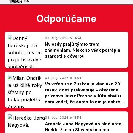
Odporúčame
08. aug. 2026 o 11:54
Hviezdy prajú týmto trom
znameniam: Niekoho však potrápia
starosti s dôverou
08. aug. 2026 o 11:54
Vo vzťahu so Zuzkou je viac ako 20
rokov, dnes prekvapuje - otvorene
priznáva krízu: Presne v túto chvíľu
som vedel, že doma to nie je dobré,
hovorí Milan Ondrík
08. aug. 2026 o 11:54
Arabela Jana Nagyová na plné ústa:
Niekto žije na Slovensku a má