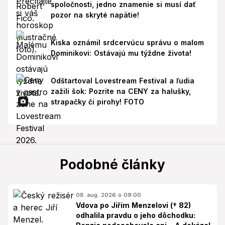
spoločnosti, jedno znamenie si musí dať
pozor na skryté napätie!
Kiska oznámil srdcervúcu správu o malom
Dominikovi: Ostávajú mu týždne života!
Odštartoval Lovestream Festival a ľudia
zažili šok: Pozrite na CENY za halušky,
strapačky či pirohy! FOTO
Podobné články
08. aug. 2026 o 09:00
Vdova po Jiřím Menzelovi († 82)
odhalila pravdu o jeho dôchodku: