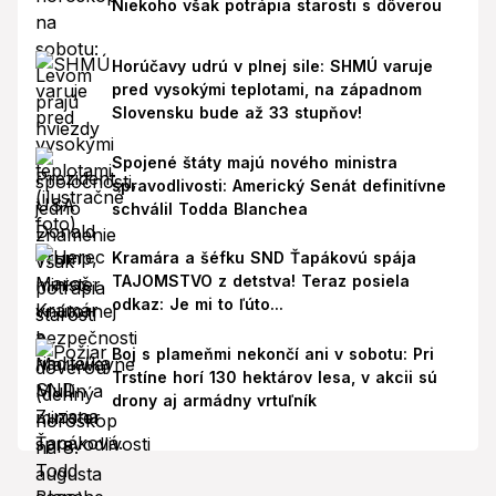
Niekoho však potrápia starosti s dôverou
Horúčavy udrú v plnej sile: SHMÚ varuje
pred vysokými teplotami, na západnom
Slovensku bude až 33 stupňov!
Spojené štáty majú nového ministra
spravodlivosti: Americký Senát definitívne
schválil Todda Blanchea
Kramára a šéfku SND Ťapákovú spája
TAJOMSTVO z detstva! Teraz posiela
odkaz: Je mi to ľúto...
Boj s plameňmi nekončí ani v sobotu: Pri
Trstíne horí 130 hektárov lesa, v akcii sú
drony aj armádny vrtuľník