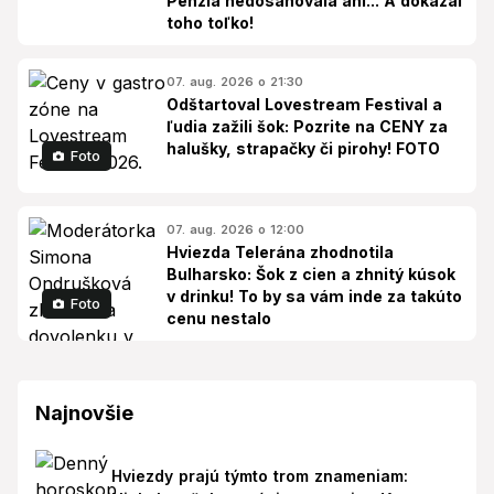
Penzia nedosahovala ani... A dokázal
toho toľko!
07. aug. 2026 o 21:30
Odštartoval Lovestream Festival a
ľudia zažili šok: Pozrite na CENY za
halušky, strapačky či pirohy! FOTO
Foto
07. aug. 2026 o 12:00
Hviezda Telerána zhodnotila
Bulharsko: Šok z cien a zhnitý kúsok
v drinku! To by sa vám inde za takúto
Foto
cenu nestalo
Najnovšie
Hviezdy prajú týmto trom znameniam: