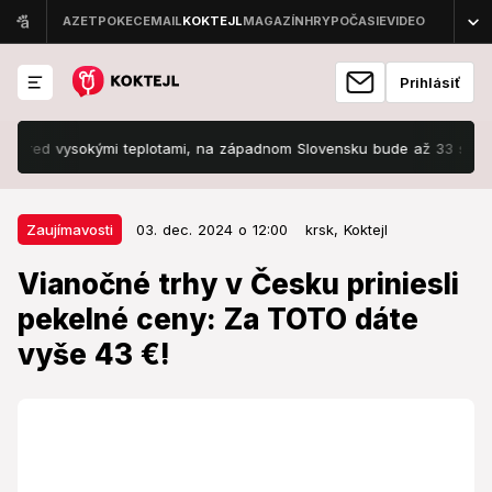
Prihlásiť
ed vysokými teplotami, na západnom Slovensku bude až 33 stupňov!
03. dec. 2024 o 12:00
Zaujímavosti
Zaujímavosti
03. dec. 2024 o 12:00
krsk,
Koktejl
Vianočné trhy v Česku priniesli
Vianočné trhy v Česku priniesli
pekelné ceny: Za TOTO dáte vyše
pekelné ceny: Za TOTO dáte
43 €!
vyše 43 €!
Vianočné trhy slávnostne otvorili aj v českej
metropole.