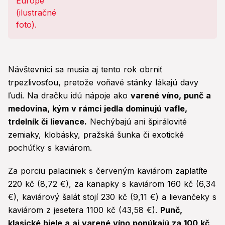
Návštevníci sa musia aj tento rok obrniť
trpezlivosťou, pretože voňavé stánky lákajú davy
ľudí. Na dračku idú nápoje ako
varené víno, punč a
medovina, kým v rámci jedla dominujú vafle,
trdelník či lievance.
Nechýbajú ani špirálovité
zemiaky, klobásky, pražská šunka či exotické
pochúťky s kaviárom.
Za porciu palaciniek s červeným kaviárom zaplatíte
220 kč (8,72 €), za kanapky s kaviárom 160 kč (6,34
€), kaviárový šalát stojí 230 kč (9,11 €) a lievančeky s
kaviárom z jesetera 1100 kč (43,58 €).
Punč,
klasické biele a aj varené víno ponúkajú za 100 kč