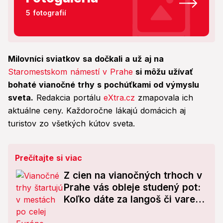
5 fotografií
Milovníci sviatkov sa dočkali a už aj na
Staromestskom námestí v Prahe
si môžu užívať
bohaté vianočné trhy s pochúťkami od výmyslu
sveta.
Redakcia portálu
eXtra.cz
zmapovala ich
aktuálne ceny. Každoročne lákajú domácich aj
turistov zo všetkých kútov sveta.
Prečítajte si viac
Z cien na vianočných trhoch v
Prahe vás obleje studený pot:
Koľko dáte za langoš či varené
víno!