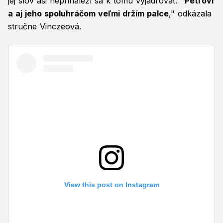
jej slov asi neprináleží sa k tomu vyjadrovať. "
Petrovi
a aj jeho spoluhráčom veľmi držím palce
," odkázala
stručne Vinczeová.