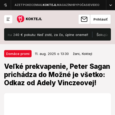
Prihlásiť
 240 € pokutu: Keď zistil, za čo, úplne onemel!
Šokujúce slová Iv
11. aug. 2025 o 13:30
Domáce promi
Domáce promi
11. aug. 2025 o 13:30
žani,
Koktejl
Veľké prekvapenie, Peter Sagan
Veľké prekvapenie, Peter Sagan
prichádza do Možné je všetko:
prichádza do Možné je všetko:
Odkaz od Adely Vinczeovej!
Odkaz od Adely Vinczeovej!
Čo hovorí bývala hviezda šou na novinku?