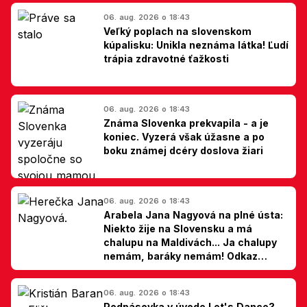
06. aug. 2026 o 18:43
Veľký poplach na slovenskom
kúpalisku: Unikla neznáma látka! Ľudí
trápia zdravotné ťažkosti
06. aug. 2026 o 18:43
Známa Slovenka prekvapila - a je
koniec. Vyzerá však úžasne a po
boku známej dcéry doslova žiari
06. aug. 2026 o 18:43
Arabela Jana Nagyová na plné ústa:
Niekto žije na Slovensku a má
chalupu na Maldivách... Ja chalupy
nemám, baráky nemám! Odkaz
Slovákom
06. aug. 2026 o 18:43
Podpásovka v úvode Let's Dance?