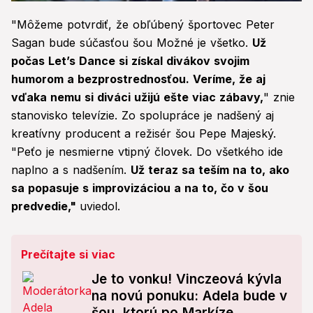
0
seconds
"Môžeme potvrdiť, že obľúbený športovec Peter
of
1
Sagan bude súčasťou šou Možné je všetko.
Už
minute,
počas Let’s Dance si získal divákov svojim
18
seconds
humorom a bezprostrednosťou. Veríme, že aj
vďaka nemu si diváci užijú ešte viac zábavy,
" znie
stanovisko televízie. Zo spolupráce je nadšený aj
kreatívny producent a režisér šou Pepe Majeský.
"Peťo je nesmierne vtipný človek. Do všetkého ide
naplno a s nadšením.
Už teraz sa teším na to, ako
sa popasuje s improvizáciou a na to, čo v šou
predvedie,"
uviedol.
Prečítajte si viac
Je to vonku! Vinczeová kývla
na novú ponuku: Adela bude v
šou, ktorú po Markíze