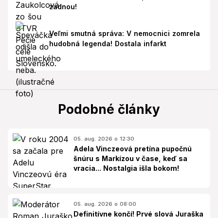
zadnou!
Veľmi smutná správa: V nemocnici zomrela
hudobná legenda! Dostala infarkt
Podobné články
05. aug. 2026 o 12:30
Adela Vinczeová pretína pupočnú
šnúru s Markízou v čase, keď sa
vracia... Nostalgia išla bokom!
05. aug. 2026 o 08:00
Definitívne končí! Prvé slová Juraška