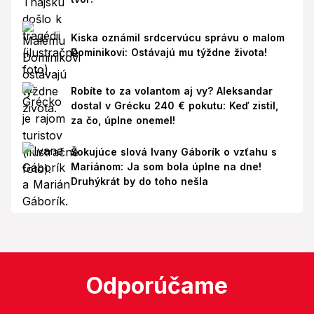
Kiska oznámil srdcervúcu správu o malom
Dominikovi: Ostávajú mu týždne života!
Robíte to za volantom aj vy? Aleksandar
dostal v Grécku 240 € pokutu: Keď zistil,
za čo, úplne onemel!
Šokujúce slová Ivany Gáborík o vzťahu s
Mariánom: Ja som bola úplne na dne!
Druhýkrát by do toho nešla
Odporúčame