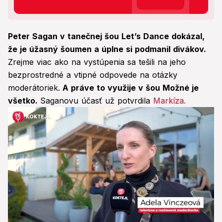
Peter Sagan v tanečnej šou Let’s Dance dokázal,
že je úžasný šoumen a úplne si podmanil divákov.
Zrejme viac ako na vystúpenia sa tešili na jeho
bezprostredné a vtipné odpovede na otázky
moderátoriek.
A práve to využije v šou Možné je
všetko.
Saganovu účasť už potvrdila
Markíza.