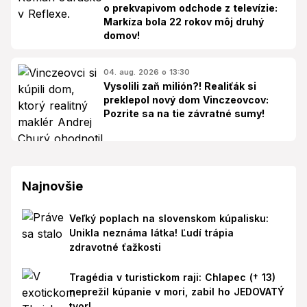
o prekvapivom odchode z televízie:
Markíza bola 22 rokov môj druhý
domov!
04. aug. 2026 o 13:30
Vysolili zaň milión?! Realiťák si
preklepol nový dom Vinczeovcov:
Pozrite sa na tie závratné sumy!
Najnovšie
Veľký poplach na slovenskom kúpalisku:
Unikla neznáma látka! Ľudí trápia
zdravotné ťažkosti
Tragédia v turistickom raji: Chlapec († 13)
neprežil kúpanie v mori, zabil ho JEDOVATÝ
tvor!