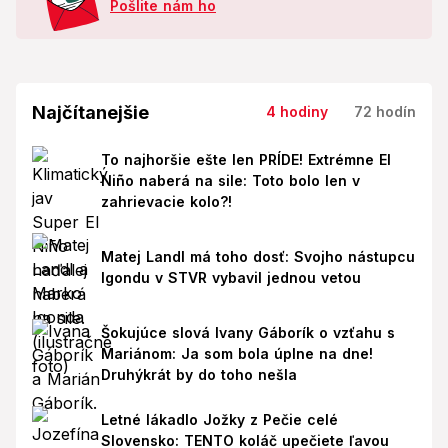
Pošlite nám ho
Najčítanejšie
4 hodiny
72 hodín
To najhoršie ešte len PRÍDE! Extrémne El
Niño naberá na sile: Toto bolo len v
zahrievacie kolo?!
Matej Landl má toho dosť: Svojho nástupcu
Igondu v STVR vybavil jednou vetou
Šokujúce slová Ivany Gáborík o vzťahu s
Mariánom: Ja som bola úplne na dne!
Druhýkrát by do toho nešla
Letné lákadlo Jožky z Pečie celé
Slovensko: TENTO koláč upečiete ľavou