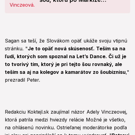
prebrala konkurencia
Sagan sa teší, že Slovákom opäť ukáže svoju vtipnú
stránku. "
Je to opäť nová skúsenosť. Teším sa na
ľudí, ktorých som spoznal na Let’s Dance. Či už je
to tvorivý tím, ktorý je pri tejto šou rovnaký, ale
teším sa aj na kolegov a kamarátov zo šoubiznisu
,"
prezradil Peter.
Redakciu Koktejl.sk zaujímal názor Adely Vinczeovej,
ktorá patrila medzi hviezdy relácie Možné je všetko,
na ohlásenú novinku. Ostrieľanej moderátorke podľa