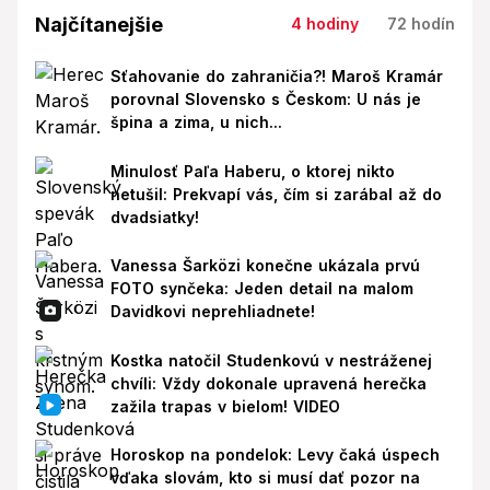
Najčítanejšie
4 hodiny
72 hodín
Sťahovanie do zahraničia?! Maroš Kramár
porovnal Slovensko s Českom: U nás je
špina a zima, u nich...
Minulosť Paľa Haberu, o ktorej nikto
netušil: Prekvapí vás, čím si zarábal až do
dvadsiatky!
Vanessa Šarközi konečne ukázala prvú
FOTO synčeka: Jeden detail na malom
Davidkovi neprehliadnete!
Kostka natočil Studenkovú v nestráženej
chvíli: Vždy dokonale upravená herečka
zažila trapas v bielom! VIDEO
Horoskop na pondelok: Levy čaká úspech
vďaka slovám, kto si musí dať pozor na