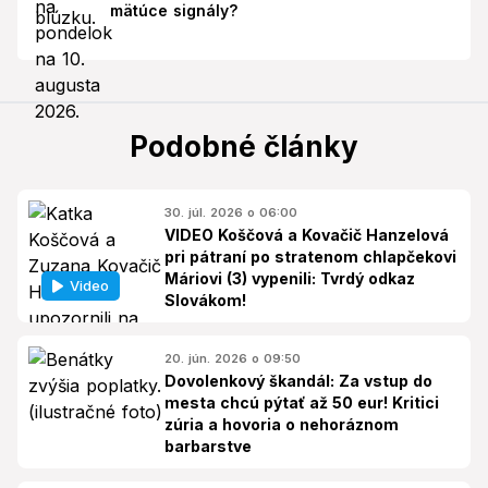
mätúce signály?
Podobné články
30. júl. 2026 o 06:00
VIDEO Koščová a Kovačič Hanzelová
pri pátraní po stratenom chlapčekovi
Máriovi (3) vypenili: Tvrdý odkaz
Video
Slovákom!
20. jún. 2026 o 09:50
Dovolenkový škandál: Za vstup do
mesta chcú pýtať až 50 eur! Kritici
zúria a hovoria o nehoráznom
barbarstve