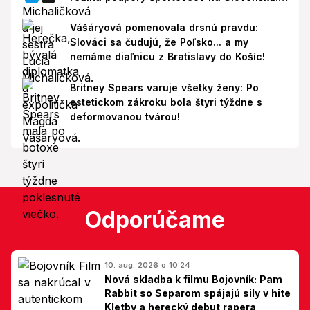
Prišla reakcia
Vášáryová pomenovala drsnú pravdu:
Slováci sa čudujú, že Poľsko... a my
nemáme diaľnicu z Bratislavy do Košíc!
Britney Spears varuje všetky ženy: Po
estetickom zákroku bola štyri týždne s
deformovanou tvárou!
Odporúčame
10. aug. 2026 o 10:24
Nová skladba k filmu Bojovník: Pam
Rabbit so Separom spájajú sily v hite
Kletby a herecký debut rapera