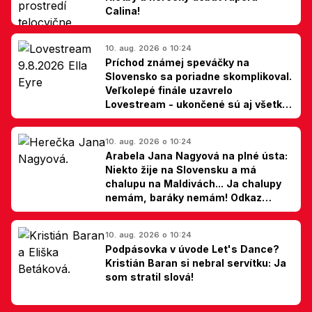
Calina!
10. aug. 2026 o 10:24
Príchod známej speváčky na
Slovensko sa poriadne skomplikoval.
Veľkolepé finále uzavrelo
Lovestream - ukončené sú aj všetky
špekulácie
10. aug. 2026 o 10:24
Arabela Jana Nagyová na plné ústa:
Niekto žije na Slovensku a má
chalupu na Maldivách... Ja chalupy
nemám, baráky nemám! Odkaz
Slovákom
10. aug. 2026 o 10:24
Podpásovka v úvode Let's Dance?
Kristián Baran si nebral servítku: Ja
som stratil slová!