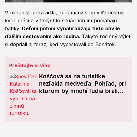
0
seconds
V minulosti prezradila, že s manželom veľa cestuje
of
1
kvôli práci a v takýchto situáciách im pomáhajú
minute,
babky.
Deťom potom vynahrádzajú tieto chvíle
6
seconds
ďalším cestovaním ako rodina.
Takýto rodinný výlet
si dopriali aj teraz, keď vycestovali do Benátok.
Prečítajte si viac
Koščová sa na turistike
nezľakla medveďa: Pohľad, pri
ktorom by mnohí ľudia brali
nohy na plecia! FOTO