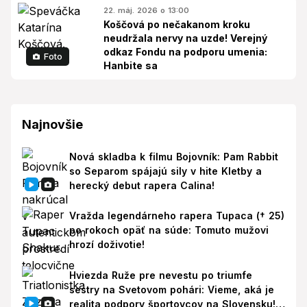
22. máj. 2026 o 13:00
Koščová po nečakanom kroku
neudržala nervy na uzde! Verejný
odkaz Fondu na podporu umenia:
Foto
Hanbite sa
Najnovšie
Nová skladba k filmu Bojovník: Pam Rabbit
so Separom spájajú sily v hite Kletby a
herecký debut rapera Calina!
Vražda legendárneho rapera Tupaca († 25)
po rokoch opäť na súde: Tomuto mužovi
hrozí doživotie!
Hviezda Ruže pre nevestu po triumfe
sestry na Svetovom pohári: Vieme, aká je
realita podpory športovcov na Slovensku!