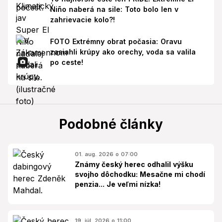
Niño naberá na sile: Toto bolo len v
zahrievacie kolo?!
FOTO Extrémny obrat počasia: Oravu
zasiahli krúpy ako orechy, voda sa valila
po ceste!
Podobné články
01. aug. 2026 o 07:00
Známy český herec odhalil výšku
svojho dôchodku: Mesačne mi chodí
penzia... Je veľmi nízka!
19. júl. 2026 o 11:00