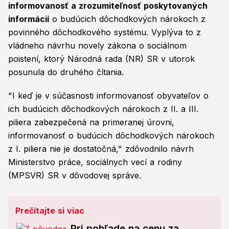
informovanosť a zrozumiteľnosť poskytovaných
informácií
o budúcich dôchodkových nárokoch z
povinného dôchodkového systému. Vyplýva to z
vládneho návrhu novely zákona o sociálnom
poistení, ktorý Národná rada (NR) SR v utorok
posunula do druhého čítania.
"I keď je v súčasnosti informovanosť obyvateľov o
ich budúcich dôchodkových nárokoch z II. a III.
piliera zabezpečená na primeranej úrovni,
informovanosť o budúcich dôchodkových nárokoch
z I. piliera nie je dostatočná," zdôvodnilo návrh
Ministerstvo práce, sociálnych vecí a rodiny
(MPSVR) SR v dôvodovej správe.
Prečítajte si viac
Pri pohľade na cenu za