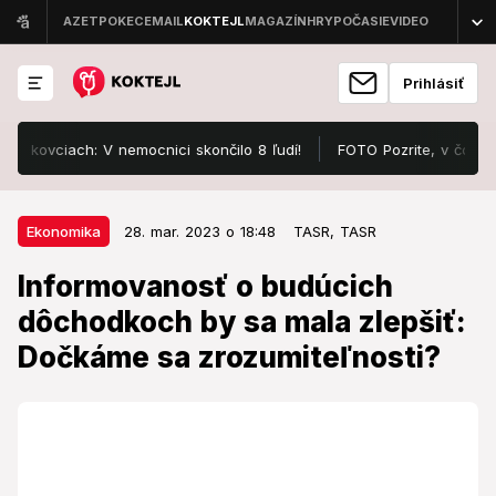
Prihlásiť
vciach: V nemocnici skončilo 8 ľudí!
FOTO Pozrite, v čom sa ukáz
28. mar. 2023 o 18:48
Ekonomika
Ekonomika
28. mar. 2023 o 18:48
TASR,
TASR
Informovanosť o budúcich
Informovanosť o budúcich
dôchodkoch by sa mala zlepšiť:
dôchodkoch by sa mala zlepšiť:
Dočkáme sa zrozumiteľnosti?
Dočkáme sa zrozumiteľnosti?
Informovanosť občanov o predpokladanej výške ich
dôchodku by sa mala čoskoro zlepšiť.