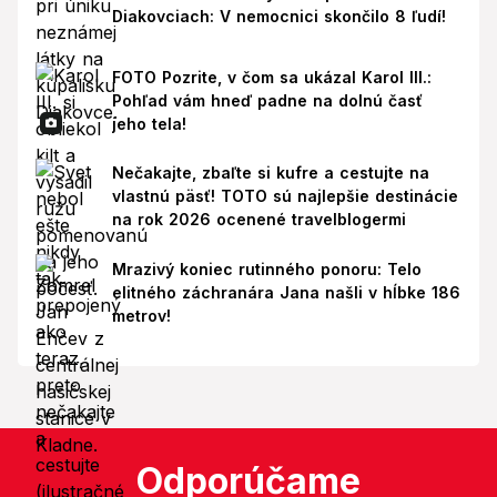
Diakovciach: V nemocnici skončilo 8 ľudí!
FOTO Pozrite, v čom sa ukázal Karol III.:
Pohľad vám hneď padne na dolnú časť
jeho tela!
Nečakajte, zbaľte si kufre a cestujte na
vlastnú päsť! TOTO sú najlepšie destinácie
na rok 2026 ocenené travelblogermi
Mrazivý koniec rutinného ponoru: Telo
elitného záchranára Jana našli v hĺbke 186
metrov!
Odporúčame