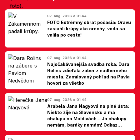
07. aug. 2026 o 01:44
FOTO Extrémny obrat počasia: Oravu
zasiahli krúpy ako orechy, voda sa
valila po ceste!
07. aug. 2026 o 01:44
Najočakávanejšia svadba roka: Dara
Rolins zdieľala záber z nádherného
miesta. Zamilovaný pohľad na Pavla
hovorí za všetko
07. aug. 2026 o 01:44
Arabela Jana Nagyová na plné ústa:
Niekto žije na Slovensku a má
chalupu na Maldivách... Ja chalupy
nemám, baráky nemám! Odkaz
Slovákom