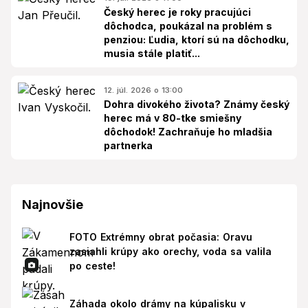
Český herec je roky pracujúci
dôchodca, poukázal na problém s
penziou: Ľudia, ktorí sú na dôchodku,
musia stále platiť...
12. júl. 2026 o 13:00
Dohra divokého života? Známy český
herec má v 80-tke smiešny
dôchodok! Zachraňuje ho mladšia
partnerka
Najnovšie
FOTO Extrémny obrat počasia: Oravu
zasiahli krúpy ako orechy, voda sa valila
po ceste!
Záhada okolo drámy na kúpalisku v