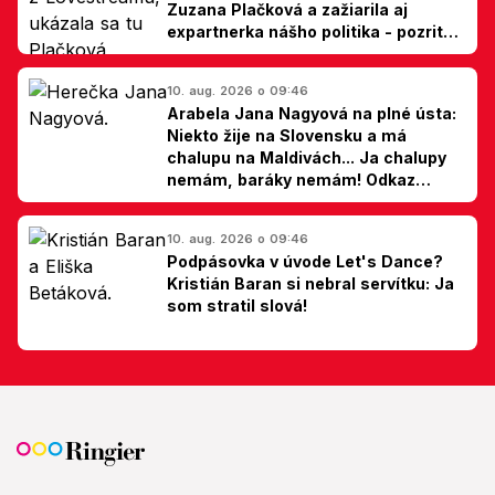
Zuzana Plačková a zažiarila aj
expartnerka nášho politika - pozrite
si TOP outfity z Lovestreamu
10. aug. 2026 o 09:46
Arabela Jana Nagyová na plné ústa:
Niekto žije na Slovensku a má
chalupu na Maldivách... Ja chalupy
nemám, baráky nemám! Odkaz
Slovákom
10. aug. 2026 o 09:46
Podpásovka v úvode Let's Dance?
Kristián Baran si nebral servítku: Ja
som stratil slová!