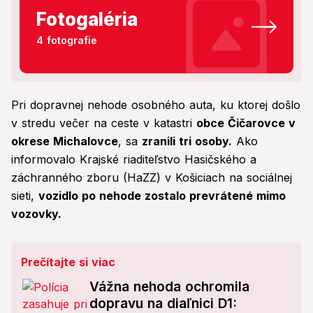
Fotogaléria
4 fotografie
Pri dopravnej nehode osobného auta, ku ktorej došlo
v stredu večer na ceste v katastri
obce Čičarovce v
okrese Michalovce
, sa
zranili tri osoby.
Ako
informovalo Krajské riaditeľstvo Hasičského a
záchranného zboru (HaZZ) v Košiciach na sociálnej
sieti,
vozidlo po nehode zostalo prevrátené mimo
vozovky.
Prečítajte si viac
Vážna nehoda ochromila
dopravu na diaľnici D1: