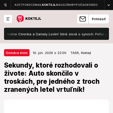
Prihlásiť
dine Cmorika a Daniely Lovlin! Silné slová o synoch: Peťko je jeho pre
10. jún. 2026 o 22:00
Domáce krimi
Domáce krimi
10. jún. 2026 o 22:00
TASR,
Koktejl
Sekundy, ktoré rozhodovali o
Sekundy, ktoré rozhodovali o
živote: Auto skončilo v troskách,
živote: Auto skončilo v
pre jedného z troch zranených
troskách, pre jedného z troch
letel vrtuľník!
zranených letel vrtuľník!
Hasiči pomocou hydrauliky vystrihovali zranenú
osobu.