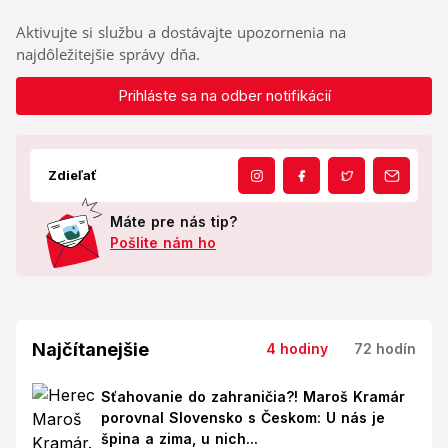
Aktivujte si službu a dostávajte upozornenia na
najdôležitejšie správy dňa.
Prihláste sa na odber notifikácií
Zdieľať
Máte pre nás tip?
Pošlite nám ho
Najčítanejšie
4 hodiny
72 hodín
Sťahovanie do zahraničia?! Maroš Kramár
porovnal Slovensko s Českom: U nás je
špina a zima, u nich...