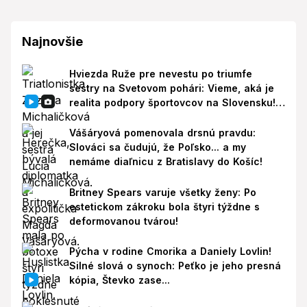
Najnovšie
Hviezda Ruže pre nevestu po triumfe
sestry na Svetovom pohári: Vieme, aká je
realita podpory športovcov na Slovensku!
Prišla reakcia
Vášáryová pomenovala drsnú pravdu:
Slováci sa čudujú, že Poľsko... a my
nemáme diaľnicu z Bratislavy do Košíc!
Britney Spears varuje všetky ženy: Po
estetickom zákroku bola štyri týždne s
deformovanou tvárou!
Pýcha v rodine Cmorika a Daniely Lovlin!
Silné slová o synoch: Peťko je jeho presná
kópia, Števko zase...