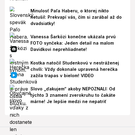
Minulosť Paľa Haberu, o ktorej nikto
netušil: Prekvapí vás, čím si zarábal až do
dvadsiatky!
Vanessa Šarközi konečne ukázala prvú
FOTO synčeka: Jeden detail na malom
Davidkovi neprehliadnete!
Kostka natočil Studenkovú v nestráženej
chvíli: Vždy dokonale upravená herečka
zažila trapas v bielom! VIDEO
Slovo „ďakujem“ akoby NEPOZNALI: Od
týchto 3 znamení zverokruhu to čakáte
márne! Je lepšie medzi ne nepatriť