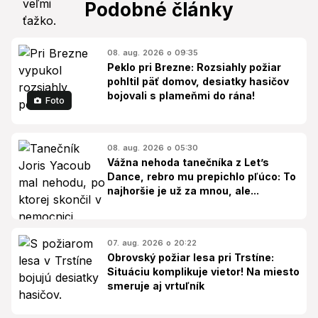
Podobné články
08. aug. 2026 o 09:35
Peklo pri Brezne: Rozsiahly požiar
pohltil päť domov, desiatky hasičov
bojovali s plameňmi do rána!
Foto
08. aug. 2026 o 05:30
Vážna nehoda tanečníka z Let’s
Dance, rebro mu prepichlo pľúco: To
najhoršie je už za mnou, ale...
07. aug. 2026 o 20:22
Obrovský požiar lesa pri Trstíne:
Situáciu komplikuje vietor! Na miesto
smeruje aj vrtuľník