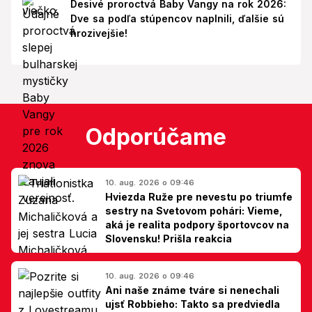
Desivé proroctvá Baby Vangy na rok 2026:
Dve sa podľa stúpencov naplnili, ďalšie sú
hrozivejšie!
Odporúčame
10. aug. 2026 o 09:46
Hviezda Ruže pre nevestu po triumfe
sestry na Svetovom pohári: Vieme,
aká je realita podpory športovcov na
Slovensku! Prišla reakcia
10. aug. 2026 o 09:46
Ani naše známe tváre si nenechali
ujsť Robbieho: Takto sa predviedla