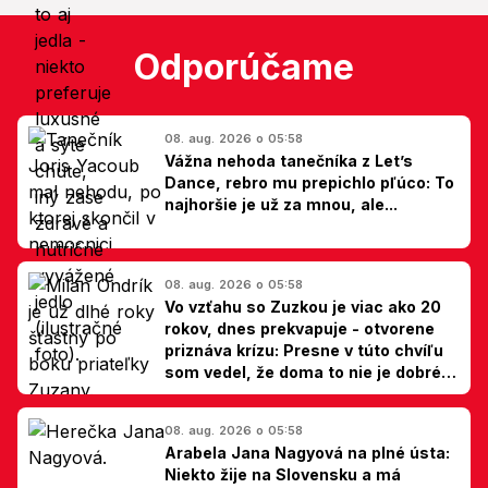
Odporúčame
08. aug. 2026 o 05:58
Vážna nehoda tanečníka z Let’s
Dance, rebro mu prepichlo pľúco: To
najhoršie je už za mnou, ale...
08. aug. 2026 o 05:58
Vo vzťahu so Zuzkou je viac ako 20
rokov, dnes prekvapuje - otvorene
priznáva krízu: Presne v túto chvíľu
som vedel, že doma to nie je dobré,
hovorí Milan Ondrík
08. aug. 2026 o 05:58
Arabela Jana Nagyová na plné ústa:
Niekto žije na Slovensku a má