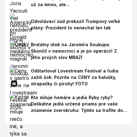
už za mnou, ale...
Odvolávací súd prekazil Trumpovy veľké
plány: Prezident to nenechal len tak
Brutálny útok na Jaromíra Soukupa:
Skončil v nemocnici a je po operácii! Z
jeho prvých slov MRAZÍ
Odštartoval Lovestream Festival a ľudia
zažili šok: Pozrite na CENY za halušky,
strapačky či pirohy! FOTO
Kto miluje homáre a jedia Ryby ryby?
Delikátne jedlá určené priamo pre vaše
znamenie zverokruhu: Týmto sa trafíte do
ich chutí!