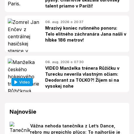
talent priamo v Paríži!
06. aug. 2026 o 20:37
Mrazivý koniec rutinného ponoru:
Telo elitného záchranára Jana našli v
hĺbke 186 metrov!
06. aug. 2026 o 07:30
VIDEO Manželka trénera Růžičku v
Turecku neverila vlastným očiam:
Deodorant za TOĽKO?! Žijem si na
Video
vysokej nohe
Najnovšie
Vážna nehoda tanečníka z Let’s Dance,
rebro mu prepichlo pľúco: To najhoršie je