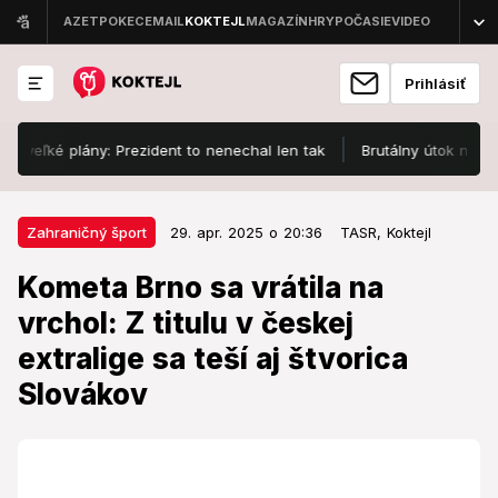
Prihlásiť
ľké plány: Prezident to nenechal len tak
Brutálny útok na Jaromír
29. apr. 2025 o 20:36
Zahraničný šport
Zahraničný šport
29. apr. 2025 o 20:36
TASR,
Koktejl
Kometa Brno sa vrátila na vrchol:
Kometa Brno sa vrátila na
Z titulu v českej extralige sa teší
vrchol: Z titulu v českej
aj štvorica Slovákov
extralige sa teší aj štvorica
Kometa Brno sa stala novým českým hokejovým
Slovákov
majstrom.