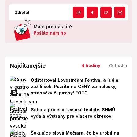
Zdieľať
Máte pre nás tip?
Pošlite nám ho
Najčítanejšie
4 hodiny
72 hodín
Odštartoval Lovestream Festival a ľudia
zažili šok: Pozrite na CENY za halušky,
strapačky či pirohy! FOTO
Sobota prinesie vysoké teploty: SHMÚ
vydala výstrahy pre viacero okresov
Šokujúce slová Mečiara, čo by urobil na