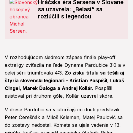
Hráčska éra Sersena v Slovane
sa uzavrela: „Belasí“ sa
rozlúčili s legendou
V rozhodujúcom siedmom zápase finále play-off
extraligy zvíťazila na ľade Dynama Pardubice 3:0 a v
celej sérii triumfovala 4:3.
Zo zisku titulu sa tešili aj
štyria slovenskí legionári - Kristián Pospíšil, Lukáš
Cingel, Marek Ďaloga a Andrej Kollár.
Pospíšil
asistoval pri druhom góle, Kollár uzavrel skóre.
V drese Pardubic sa v utorňajšom dueli predstavili
Peter Čerešňák a Miloš Kelemen, Matej Paulovič sa
do zostavy nedostal. Kometa sa ujala vedenia v 13.
minúte, keď sa presadil americký útočník Peter