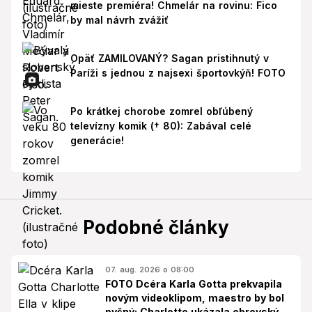
mieste premiéra! Chmelár na rovinu: Fico
by mal návrh zvážiť
Opäť ZAMILOVANÝ? Sagan pristihnutý v
Paríži s jednou z najsexi športovkýň! FOTO
Po krátkej chorobe zomrel obľúbený
televízny komik († 80): Zabával celé
generácie!
Podobné články
07. aug. 2026 o 08:00
FOTO Dcéra Karla Gotta prekvapila
novým videoklipom, maestro by bol
pyšný: Charlotte ukázala obrovský