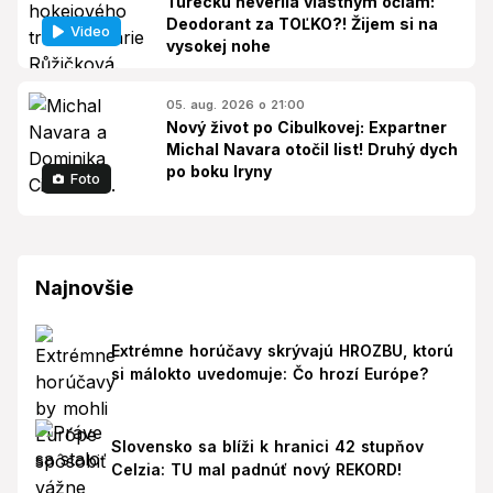
Turecku neverila vlastným očiam:
Deodorant za TOĽKO?! Žijem si na
Video
vysokej nohe
05. aug. 2026 o 21:00
Nový život po Cibulkovej: Expartner
Michal Navara otočil list! Druhý dych
po boku Iryny
Foto
Najnovšie
Extrémne horúčavy skrývajú HROZBU, ktorú
si málokto uvedomuje: Čo hrozí Európe?
Slovensko sa blíži k hranici 42 stupňov
Celzia: TU mal padnúť nový REKORD!