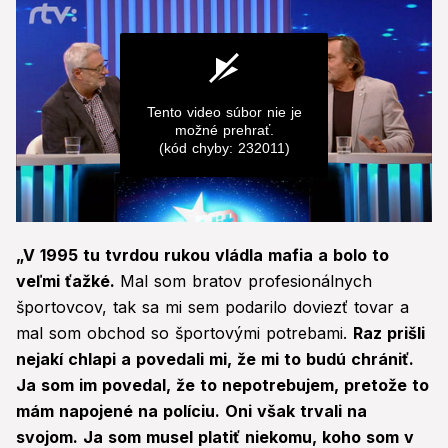
Tento video súbor nie je
možné prehrať.
(kód chyby: 232011)
0
seconds
„V 1995 tu tvrdou rukou vládla mafia a bolo to
of
0
veľmi ťažké.
Mal som bratov profesionálnych
seconds
športovcov, tak sa mi sem podarilo doviezť tovar a
mal som obchod so športovými potrebami.
Raz prišli
nejakí chlapi a povedali mi, že mi to budú chrániť.
Ja som im povedal, že to nepotrebujem, pretože to
mám napojené na políciu. Oni však trvali na
svojom. Ja som musel platiť niekomu, koho som v