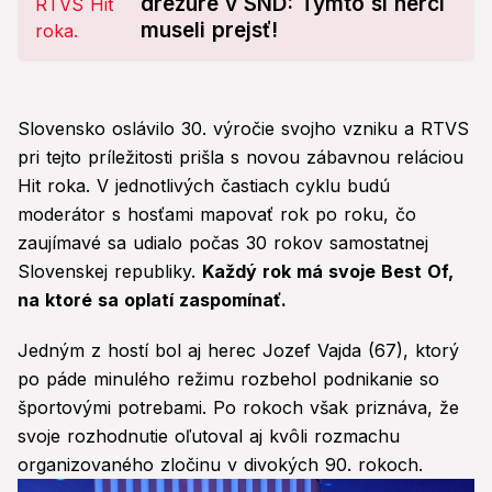
drezúre v SND: Týmto si herci
museli prejsť!
Slovensko oslávilo 30. výročie svojho vzniku a RTVS
pri tejto príležitosti prišla s novou zábavnou reláciou
Hit roka. V jednotlivých častiach cyklu budú
moderátor s hosťami mapovať rok po roku, čo
zaujímavé sa udialo počas 30 rokov samostatnej
Slovenskej republiky.
Každý rok má svoje Best Of,
na ktoré sa oplatí zaspomínať.
Jedným z hostí bol aj herec Jozef Vajda (67), ktorý
po páde minulého režimu rozbehol podnikanie so
športovými potrebami. Po rokoch však priznáva, že
svoje rozhodnutie oľutoval aj kvôli rozmachu
organizovaného zločinu v divokých 90. rokoch.