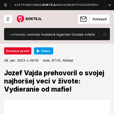
Prihlásiť
emocnici zomrela hudobná legenda! Dostala infarkt
Dovolenkári, 
Video
Domáce promi
28. jan. 2023 o 09:00
Domáce promi
28. jan. 2023 o 09:00
Jozef Vajda prehovoril o svojej
mob,
RTVS,
Koktejl
najhoršej veci v živote:
Jozef Vajda prehovoril o svojej
Vydieranie od mafie!
najhoršej veci v živote:
Vydieranie od mafie!
Svoje rozhodnutie po rokoch oľutoval.