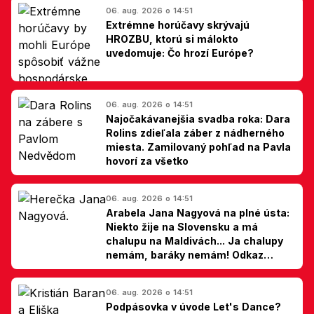
06. aug. 2026 o 14:51
Extrémne horúčavy skrývajú
HROZBU, ktorú si málokto
uvedomuje: Čo hrozí Európe?
06. aug. 2026 o 14:51
Najočakávanejšia svadba roka: Dara
Rolins zdieľala záber z nádherného
miesta. Zamilovaný pohľad na Pavla
hovorí za všetko
06. aug. 2026 o 14:51
Arabela Jana Nagyová na plné ústa:
Niekto žije na Slovensku a má
chalupu na Maldivách... Ja chalupy
nemám, baráky nemám! Odkaz
Slovákom
06. aug. 2026 o 14:51
Podpásovka v úvode Let's Dance?