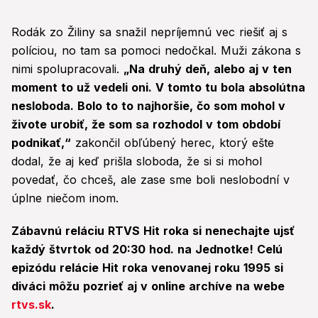
Rodák zo Žiliny sa snažil nepríjemnú vec riešiť aj s
políciou, no tam sa pomoci nedočkal. Muži zákona s
nimi spolupracovali.
„Na druhý deň, alebo aj v ten
moment to už vedeli oni. V tomto tu bola absolútna
nesloboda. Bolo to to najhoršie, čo som mohol v
živote urobiť, že som sa rozhodol v tom období
podnikať,“
zakončil obľúbený herec, ktorý ešte
dodal, že aj keď prišla sloboda, že si si mohol
povedať, čo chceš, ale zase sme boli neslobodní v
úplne niečom inom.
Zábavnú reláciu RTVS Hit roka si nenechajte ujsť
každý štvrtok od 20:30 hod. na Jednotke! Celú
epizódu relácie Hit roka venovanej roku 1995 si
diváci môžu pozrieť aj v online archíve na webe
rtvs.sk
.