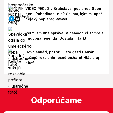
VIDEO PEKLO v Bratislave, poslanec Sabo
pení: Pohodinda, nie? Čakám, kým mi opäť
nejaký popierač vysvetlí
Veľmi smutná správa: V nemocnici zomrela
hudobná legenda! Dostala infarkt
Dovolenkári, pozor: Tieto časti Balkánu
sužujú rozsiahle lesné požiare! Hlásia aj
obeť
Odporúčame