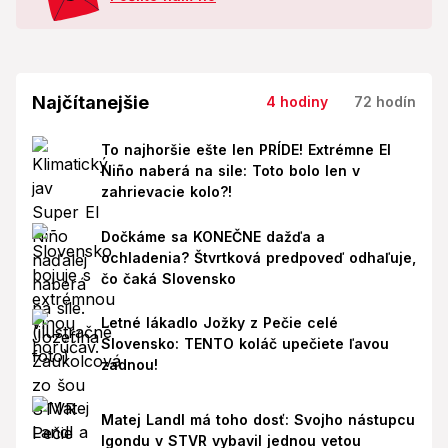
Najčítanejšie
4 hodiny
72 hodín
To najhoršie ešte len PRÍDE! Extrémne El
Niño naberá na sile: Toto bolo len v
zahrievacie kolo?!
Dočkáme sa KONEČNE dažďa a
ochladenia? Štvrtková predpoveď odhaľuje,
čo čaká Slovensko
Letné lákadlo Jožky z Pečie celé
Slovensko: TENTO koláč upečiete ľavou
zadnou!
Matej Landl má toho dosť: Svojho nástupcu
Igondu v STVR vybavil jednou vetou