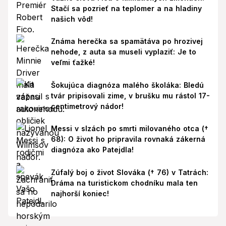
Stačí sa pozrieť na teplomer a na hladiny
našich vôd!
Známa herečka sa spamätáva po hrozivej
nehode, z auta sa museli vyplaziť: Je to
veľmi ťažké!
Šokujúca diagnóza malého školáka: Bledú
tvár pripisovali zime, v brušku mu rástol 17-
centimetrový nádor!
Messi v slzách po smrti milovaného otca (†
68): O život ho pripravila rovnaká zákerná
diagnóza ako Patejdla!
Zúfalý boj o život Slováka († 76) v Tatrách:
Dráma na turistickom chodníku mala ten
najhorší koniec!