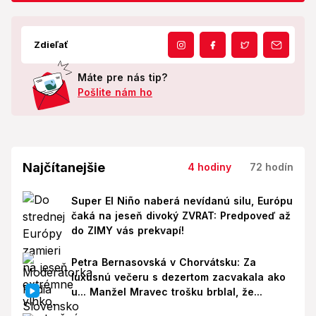
Zdieľať
Máte pre nás tip?
Pošlite nám ho
Najčítanejšie
4 hodiny
72 hodín
Super El Niño naberá nevídanú silu, Európu
čaká na jeseň divoký ZVRAT: Predpoveď až
do ZIMY vás prekvapí!
Petra Bernasovská v Chorvátsku: Za
luxusnú večeru s dezertom zacvakala ako
u... Manžel Mravec trošku brblal, že...