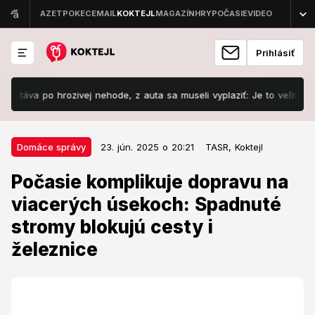
Prihlásiť
 po hrozivej nehode, z auta sa museli vyplaziť: Je to veľmi ťažké!
23. jún. 2025 o 20:21
Domáce správy
Domáce správy
23. jún. 2025 o 20:21
TASR,
Koktejl
Počasie komplikuje dopravu na
Počasie komplikuje dopravu na
viacerých úsekoch: Spadnuté
viacerých úsekoch: Spadnuté
stromy blokujú cesty i železnice
stromy blokujú cesty i
Nepriaznivé počasie spôsobilo chaos v doprave.
železnice