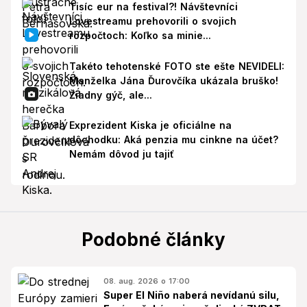
Tisíc eur na festival?! Návštevníci
Lovestreamu prehovorili o svojich
rozpočtoch: Koľko sa minie...
Takéto tehotenské FOTO ste ešte NEVIDELI:
Manželka Jána Ďurovčíka ukázala bruško!
Žiadny gýč, ale...
Exprezident Kiska je oficiálne na
dôchodku: Aká penzia mu cinkne na účet?
Nemám dôvod ju tajiť
Podobné články
08. aug. 2026 o 17:00
Super El Niño naberá nevídanú silu,