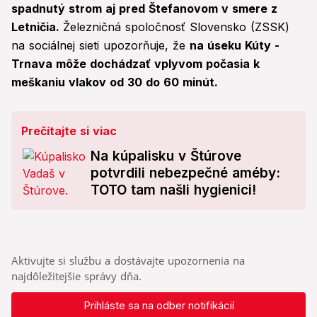
spadnutý strom aj pred Štefanovom v smere z
Letničia.
Železničná spoločnosť Slovensko (ZSSK)
na sociálnej sieti upozorňuje, že
na úseku Kúty -
Trnava môže dochádzať vplyvom počasia k
meškaniu vlakov od 30 do 60 minút.
Prečítajte si viac
Na kúpalisku v Štúrove
potvrdili nebezpečné améby:
TOTO tam našli hygienici!
Aktivujte si službu a dostávajte upozornenia na
najdôležitejšie správy dňa.
Prihláste sa na odber notifikácií