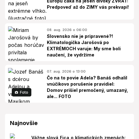
Európu čaká na jeseň divoký ZVRAT:
Predpoveď až do ZIMY vás prekvapí!
08. aug. 2026 o 06:00
Slovensko nie je pripravené?!
Klimatologička Jarošová po
EXTRÉMOCH varuje: My sme boli
naučení, že vydržíme
07. aug. 2026 o 13:00
Čo na to povie Adela? Banáš odhalil
vnúčikovo porušenie pravidiel:
Domov prišiel premočený, umazaný,
Foto
ale... FOTO
Najnovšie
Vážne slová Fica o klimatických zmenách: