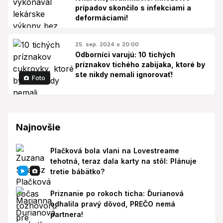
prípadov skončilo s infekciami a
deformáciami!
25. sep. 2024 o 20:00
Odborníci varujú: 10 tichých
príznakov tichého zabijaka, ktoré by
ste nikdy nemali ignorovať!
Foto
Najnovšie
Plačková bola vlani na Lovestreame
tehotná, teraz dala karty na stôl: Plánuje
tretie bábätko?
Priznanie po rokoch ticha: Ďurianová
odhalila pravý dôvod, PREČO nemá
partnera!