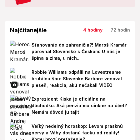
Najčítanejšie
4 hodiny
72 hodín
Sťahovanie do zahraničia?! Maroš Kramár
porovnal Slovensko s Českom: U nás je
špina a zima, u nich...
Robbie Williams odpálil na Lovestreame
brutálnu šou: Slovenke Barbare venoval
pieseň, reakcia, akú nečakal! VIDEO
Exprezident Kiska je oficiálne na
dôchodku: Aká penzia mu cinkne na účet?
Nemám dôvod ju tajiť
Veľký nedeľný horoskop: Levom prasknú
nervy a Váhy dostanú facku od reality!
Komu hrozí preťaženie?