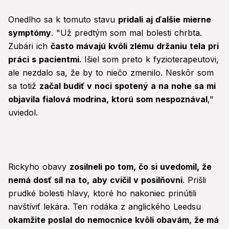
Onedlho sa k tomuto stavu
pridali aj ďalšie mierne
symptómy
. "Už predtým som mal bolesti chrbta.
Zubári ich
často mávajú kvôli zlému držaniu tela pri
práci s pacientmi
. Išiel som preto k fyzioterapeutovi,
ale nezdalo sa, že by to niečo zmenilo. Neskôr som
sa totiž
začal budiť v noci spotený a na nohe sa mi
objavila fialová modrina, ktorú som nespoznával
,"
uviedol.
Rickyho obavy
zosilneli po tom, čo si uvedomil, že
nemá dosť síl na to, aby cvičil v posilňovni
. Prišli
prudké bolesti hlavy, ktoré ho nakoniec prinútili
navštíviť lekára. Ten rodáka z anglického Leedsu
okamžite poslal do nemocnice kvôli obavám, že má