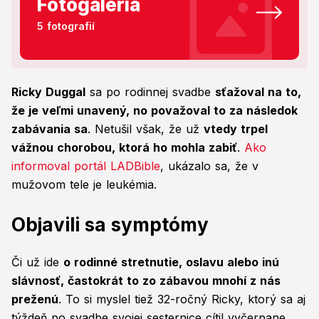
Fotogaléria
5 fotografií
Ricky Duggal
sa po rodinnej svadbe
sťažoval na to,
že je veľmi unavený, no považoval to za následok
zabávania sa
. Netušil však, že už
vtedy trpel
vážnou chorobou, ktorá ho mohla zabiť
.
Ako
informoval portál LADBible
, ukázalo sa, že v
mužovom tele je leukémia.
Objavili sa symptómy
Či už ide
o rodinné stretnutie, oslavu alebo inú
slávnosť, častokrát to zo zábavou mnohí z nás
preženú
. To si myslel tiež 32-ročný Ricky, ktorý sa aj
týždeň po svadbe svojej sesternice cítil vyčerpane.