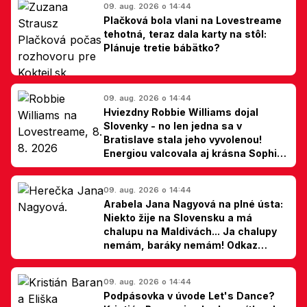
09. aug. 2026 o 14:44
Plačková bola vlani na Lovestreame
tehotná, teraz dala karty na stôl:
Plánuje tretie bábätko?
09. aug. 2026 o 14:44
Hviezdny Robbie Williams dojal
Slovenky - no len jedna sa v
Bratislave stala jeho vyvolenou!
Energiou valcovala aj krásna Sophie
Ellis-Bextor (foto)
09. aug. 2026 o 14:44
Arabela Jana Nagyová na plné ústa:
Niekto žije na Slovensku a má
chalupu na Maldivách... Ja chalupy
nemám, baráky nemám! Odkaz
Slovákom
09. aug. 2026 o 14:44
Podpásovka v úvode Let's Dance?