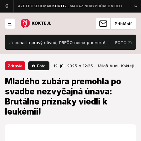
Prihlásiť
 odhalila pravý dôvod, PREČO nemá partnera!
FOTO Známe krásky o
12. júl. 2025 o 12:25
Zdravie
Foto
Zdravie
12. júl. 2025 o 12:25
Miloš Audi,
Koktejl
Mladého zubára premohla po
Mladého zubára premohla po
svadbe nezvyčajná únava:
svadbe nezvyčajná únava:
Brutálne príznaky viedli k
Brutálne príznaky viedli k
leukémii!
leukémii!
Varovný príznak prišiel počas svadby, na ktorej bol
hosťom.