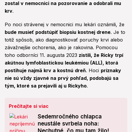
zostal v nemocnici na pozorovanie a odobrali mu
krv
.
Po noci strávenej v nemocnici mu lekári oznámili, že
bude musieť podstúpiť biopsiu kostnej drene
. Je to
totiž spôsob, ako diagnostikovať poruchy krvi alebo
závažnejšie ochorenia, ako je rakovina. Pomocou
toho odborníci 11. augusta 2023
zistili, že Ricky trpí
akútnou lymfoblastickou leukémiou (ALL), ktorá
postihuje najmä krv a kostnú dreň
. Hoci
príznaky
nie sú vždy zjavné na prvý pohľad, podobajú sa
tým, ktoré sa prejavili aj u Rickyho
.
Prečítajte si viac
Sedemročného chlapca
neustále svrbela noha:
Nechutné, čo mu tam žilo!