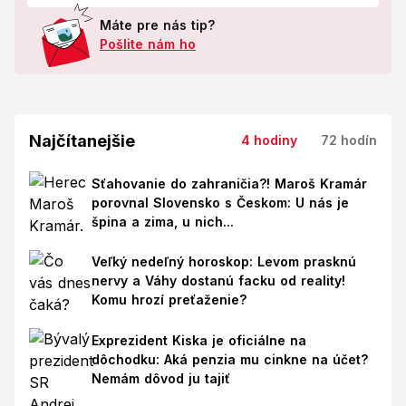
Máte pre nás tip?
Pošlite nám ho
Najčítanejšie
4 hodiny
72 hodín
Sťahovanie do zahraničia?! Maroš Kramár
porovnal Slovensko s Českom: U nás je
špina a zima, u nich...
Veľký nedeľný horoskop: Levom prasknú
nervy a Váhy dostanú facku od reality!
Komu hrozí preťaženie?
Exprezident Kiska je oficiálne na
dôchodku: Aká penzia mu cinkne na účet?
Nemám dôvod ju tajiť