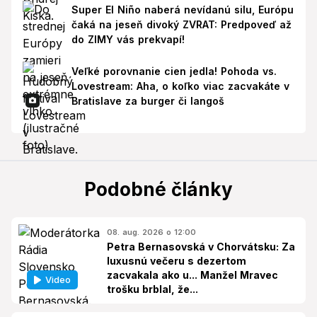
Super El Niño naberá nevídanú silu, Európu
čaká na jeseň divoký ZVRAT: Predpoveď až
do ZIMY vás prekvapí!
Veľké porovnanie cien jedla! Pohoda vs.
Lovestream: Aha, o koľko viac zacvakáte v
Bratislave za burger či langoš
Podobné články
08. aug. 2026 o 12:00
Petra Bernasovská v Chorvátsku: Za
luxusnú večeru s dezertom
zacvakala ako u... Manžel Mravec
Video
trošku brblal, že...