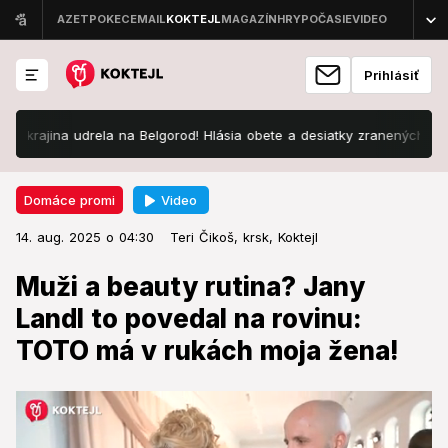
Prihlásiť
na udrela na Belgorod! Hlásia obete a desiatky zranených
V tejt
Video
Domáce promi
14. aug. 2025 o 04:30
Domáce promi
14. aug. 2025 o 04:30
Muži a beauty rutina? Jany Landl
Teri Čikoš,
krsk,
Koktejl
to povedal na rovinu: TOTO má v
Muži a beauty rutina? Jany
rukách moja žena!
Landl to povedal na rovinu:
TOTO má v rukách moja žena!
Jeho odpoveď vás pobaví.