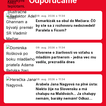
Odporúčame
09. aug. 2026 o 11:34
Exmarkizák sa obul do Mečiara: ČO
by ste sa z rozhovoru nedozvedeli!
Paralela s Ficom?
09. aug. 2026 o 11:34
Otvorene o žiarlivosti vo vzťahu s
mladším partnerom - jedna vec mu
vadila, prezradila dnes
09. aug. 2026 o 11:34
Arabela Jana Nagyová na plné ústa:
Niekto žije na Slovensku a má
chalupu na Maldivách... Ja chalupy
nemám, baráky nemám! Odkaz
Slovákom