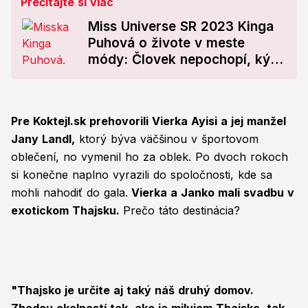
Prečítajte si viac
Miss Universe SR 2023 Kinga
Puhová o živote v meste
módy: Človek nepochopí, kým
tam nejde!
Pre Koktejl.sk prehovorili Vierka Ayisi a jej manžel
Jany Landl,
ktorý býva väčšinou v športovom
oblečení, no vymenil ho za oblek. Po dvoch rokoch
si konečne naplno vyrazili do spoločnosti, kde sa
mohli nahodiť do gala.
Vierka a Janko mali svadbu v
exotickom Thajsku.
Prečo táto destinácia?
"Thajsko je určite aj taký náš druhý domov.