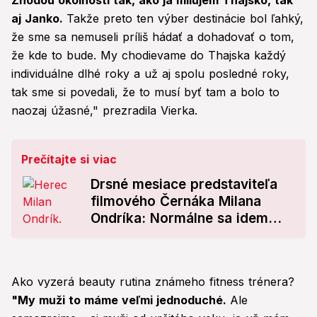
Zhodou okolností tak, ako ja milujem Thajsko, tak
aj Janko.
Takže preto ten výber destinácie bol ľahký,
že sme sa nemuseli príliš hádať a dohadovať o tom,
že kde to bude. My chodievame do Thajska každý
individuálne dlhé roky a už aj spolu posledné roky,
tak sme si povedali, že to musí byť tam a bolo to
naozaj úžasné," prezradila Vierka.
Prečítajte si viac
Drsné mesiace predstaviteľa
filmového Černáka Milana
Ondríka: Normálne sa idem
celé leto biť!
Ako vyzerá beauty rutina známeho fitness trénera?
"My muži to máme veľmi jednoduché.
Ale