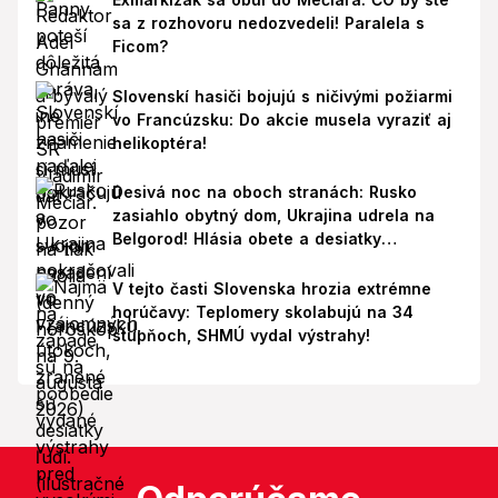
sa z rozhovoru nedozvedeli! Paralela s
Ficom?
Slovenskí hasiči bojujú s ničivými požiarmi
vo Francúzsku: Do akcie musela vyraziť aj
helikoptéra!
Desivá noc na oboch stranách: Rusko
zasiahlo obytný dom, Ukrajina udrela na
Belgorod! Hlásia obete a desiatky
zranených
V tejto časti Slovenska hrozia extrémne
horúčavy: Teplomery skolabujú na 34
stupňoch, SHMÚ vydal výstrahy!