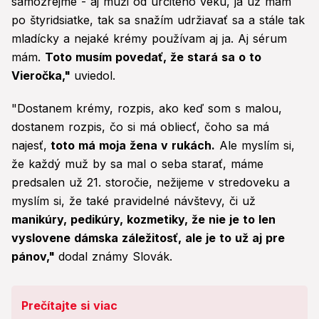
samozrejme - aj muži od určitého veku, ja už mám
po štyridsiatke, tak sa snažím udržiavať sa a stále tak
mladícky a nejaké krémy používam aj ja. Aj sérum
mám.
Toto musím povedať, že stará sa o to
Vieročka,"
uviedol.
"Dostanem krémy, rozpis, ako keď som s malou,
dostanem rozpis, čo si má obliecť, čoho sa má
najesť,
toto má moja žena v rukách.
Ale myslím si,
že každý muž by sa mal o seba starať, máme
predsalen už 21. storočie, nežijeme v stredoveku a
myslím si, že také pravidelné návštevy, či už
manikúry, pedikúry, kozmetiky, že nie je to len
vyslovene dámska záležitosť, ale je to už aj pre
pánov,"
dodal známy Slovák.
Prečítajte si viac