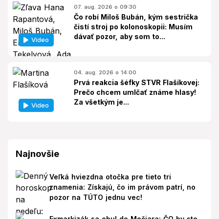
07. aug. 2026 o 09:30
Čo robí Miloš Bubán, kým sestrička
čistí stroj po kolonoskopii: Musím
dávať pozor, aby som to...
Video
04. aug. 2026 o 14:00
Prvá reakcia šéfky STVR Flašíkovej:
Prečo chcem umlčať známe hlasy!
Za všetkým je...
Video
Najnovšie
Veľká hviezdna otočka pre tieto tri
znamenia: Získajú, čo im právom patrí, no
pozor na TÚTO jednu vec!
Exmarkizák sa obul do Mečiara: ČO by ste