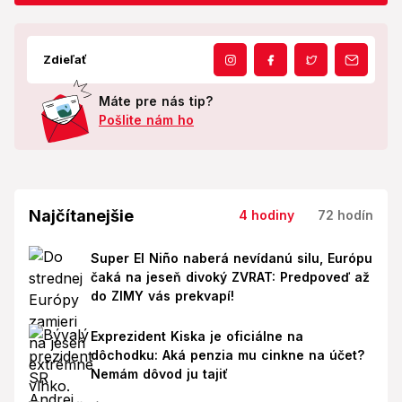
Zdieľať
Máte pre nás tip?
Pošlite nám ho
Najčítanejšie
4 hodiny
72 hodín
Super El Niño naberá nevídanú silu, Európu
čaká na jeseň divoký ZVRAT: Predpoveď až
do ZIMY vás prekvapí!
Exprezident Kiska je oficiálne na
dôchodku: Aká penzia mu cinkne na účet?
Nemám dôvod ju tajiť