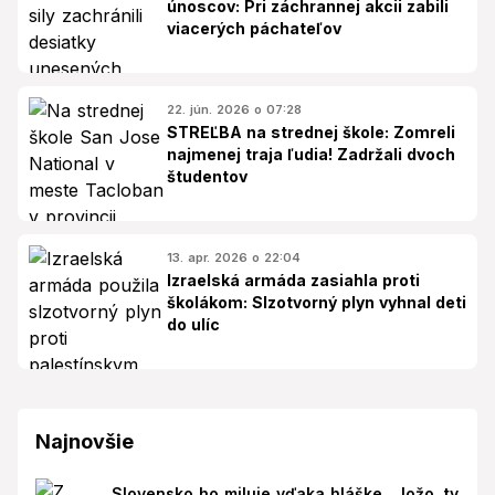
únoscov: Pri záchrannej akcii zabili
viacerých páchateľov
22. jún. 2026 o 07:28
STREĽBA na strednej škole: Zomreli
najmenej traja ľudia! Zadržali dvoch
študentov
13. apr. 2026 o 22:04
Izraelská armáda zasiahla proti
školákom: Slzotvorný plyn vyhnal deti
do ulíc
Najnovšie
Slovensko ho miluje vďaka hláške „Jožo, ty