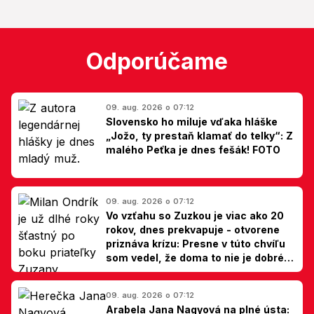
Odporúčame
09. aug. 2026 o 07:12
Slovensko ho miluje vďaka hláške
„Jožo, ty prestaň klamať do telky“: Z
malého Peťka je dnes fešák! FOTO
09. aug. 2026 o 07:12
Vo vzťahu so Zuzkou je viac ako 20
rokov, dnes prekvapuje - otvorene
priznáva krízu: Presne v túto chvíľu
som vedel, že doma to nie je dobré,
hovorí Milan Ondrík
09. aug. 2026 o 07:12
Arabela Jana Nagyová na plné ústa: