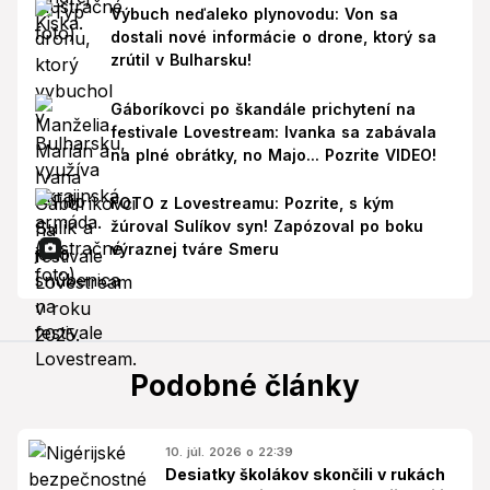
Výbuch neďaleko plynovodu: Von sa
dostali nové informácie o drone, ktorý sa
zrútil v Bulharsku!
Gáboríkovci po škandále prichytení na
festivale Lovestream: Ivanka sa zabávala
na plné obrátky, no Majo... Pozrite VIDEO!
FOTO z Lovestreamu: Pozrite, s kým
žúroval Sulíkov syn! Zapózoval po boku
výraznej tváre Smeru
Podobné články
10. júl. 2026 o 22:39
Desiatky školákov skončili v rukách