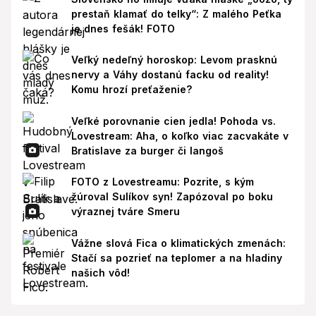
prestaň klamať do telky“: Z malého Peťka
je dnes fešák! FOTO
Veľký nedeľný horoskop: Levom prasknú
nervy a Váhy dostanú facku od reality!
Komu hrozí preťaženie?
Veľké porovnanie cien jedla! Pohoda vs.
Lovestream: Aha, o koľko viac zacvakáte v
Bratislave za burger či langoš
FOTO z Lovestreamu: Pozrite, s kým
žúroval Sulíkov syn! Zapózoval po boku
výraznej tváre Smeru
Vážne slová Fica o klimatických zmenách:
Stačí sa pozrieť na teplomer a na hladiny
našich vôd!