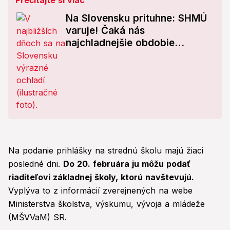
Prečítajte si viac
Na Slovensku prituhne: SHMÚ
varuje! Čaká nás
najchladnejšie obdobie
tohtoročnej zimy?
Na podanie prihlášky na strednú školu majú žiaci
posledné dni.
Do 20. februára ju môžu podať
riaditeľovi základnej školy, ktorú navštevujú.
Vyplýva to z informácií zverejnených na webe
Ministerstva školstva, výskumu, vývoja a mládeže
(MŠVVaM) SR.