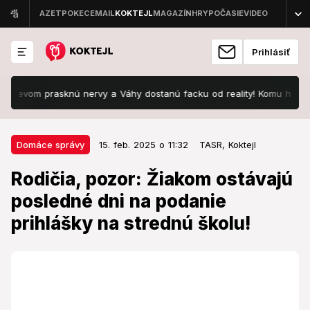
Prihlásiť
om prasknú nervy a Váhy dostanú facku od reality! Komu hrozí preťa
15. feb. 2025 o 11:32
Domáce správy
Domáce správy
15. feb. 2025 o 11:32
TASR,
Koktejl
Rodičia, pozor: Žiakom ostávajú
Rodičia, pozor: Žiakom ostávajú
posledné dni na podanie prihlášky
posledné dni na podanie
na strednú školu!
prihlášky na strednú školu!
Na tento dátum nezabudnite.