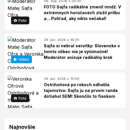
06. aug. 2026 o 05:30
FOTO Sajfa radikálne zmenil imidž: V
extrémnych horúčavách zložil prilbu
a... Pohľad, aký nikto nečakal!
Foto
29. jún. 2026 o 16:30
Sajfa si nebral servítky: Slovensko v
tomto vôbec nie je výnimočné!
Moderátor avizuje radikálny krok
Video
29. jún. 2026 o 13:00
Ostrihoňová po rokoch odhalila
tajomstvo: Sajfa ju na prvom rande
dotiahol SEM! Skončilo to fiaskom
Foto
Najnovšie