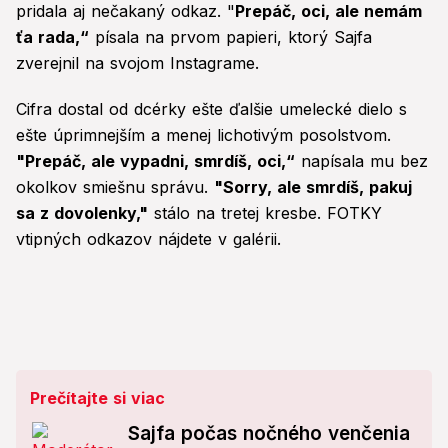
pridala aj nečakaný odkaz. "
Prepáč, oci, ale nemám
ťa rada,“
písala na prvom papieri, ktorý Sajfa
zverejnil na svojom Instagrame.
Cifra dostal od dcérky ešte ďalšie umelecké dielo s
ešte úprimnejším a menej lichotivým posolstvom.
"Prepáč, ale vypadni, smrdíš, oci,“
napísala mu bez
okolkov smiešnu správu.
"Sorry, ale smrdíš, pakuj
sa z dovolenky,"
stálo na tretej kresbe. FOTKY
vtipných odkazov nájdete v galérii.
Prečítajte si viac
Sajfa počas nočného venčenia