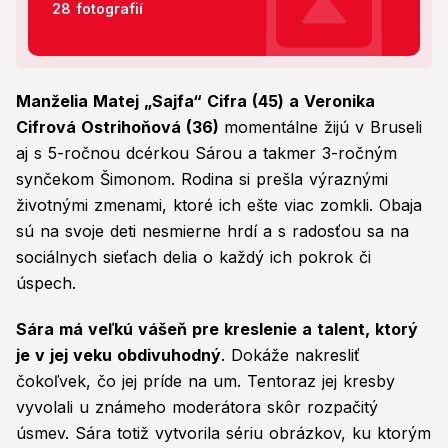
28 fotografií
Manželia Matej „Sajfa“ Cifra (45) a Veronika
Cifrová Ostrihoňová (36)
momentálne žijú v Bruseli
aj s 5-ročnou dcérkou Sárou a takmer 3-ročným
synčekom Šimonom. Rodina si prešla výraznými
životnými zmenami, ktoré ich ešte viac zomkli. Obaja
sú na svoje deti nesmierne hrdí a s radosťou sa na
sociálnych sieťach delia o každý ich pokrok či
úspech.
Sára má veľkú vášeň pre kreslenie a talent, ktorý
je v jej veku obdivuhodný
. Dokáže nakresliť
čokoľvek, čo jej príde na um. Tentoraz jej kresby
vyvolali u známeho moderátora skôr rozpačitý
úsmev. Sára totiž vytvorila sériu obrázkov, ku ktorým