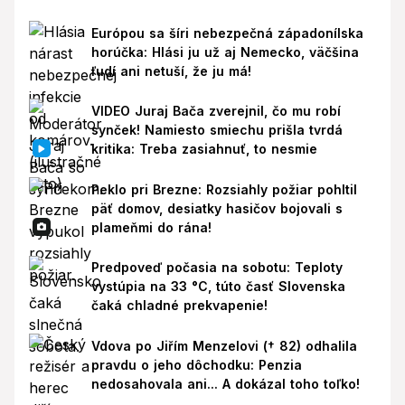
Európou sa šíri nebezpečná západonílska
horúčka: Hlási ju už aj Nemecko, väčšina
ľudí ani netuší, že ju má!
VIDEO Juraj Bača zverejnil, čo mu robí
synček! Namiesto smiechu prišla tvrdá
kritika: Treba zasiahnuť, to nesmie
Peklo pri Brezne: Rozsiahly požiar pohltil
päť domov, desiatky hasičov bojovali s
plameňmi do rána!
Predpoveď počasia na sobotu: Teploty
vystúpia na 33 °C, túto časť Slovenska
čaká chladné prekvapenie!
Vdova po Jiřím Menzelovi († 82) odhalila
pravdu o jeho dôchodku: Penzia
nedosahovala ani... A dokázal toho toľko!