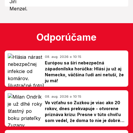
Odporúčame
08. aug. 2026 o 10:15
Európou sa šíri nebezpečná
západonílska horúčka: Hlási ju už aj
Nemecko, väčšina ľudí ani netuší, že
ju má!
08. aug. 2026 o 10:15
Vo vzťahu so Zuzkou je viac ako 20
rokov, dnes prekvapuje - otvorene
priznáva krízu: Presne v túto chvíľu
som vedel, že doma to nie je dobré,
hovorí Milan Ondrík