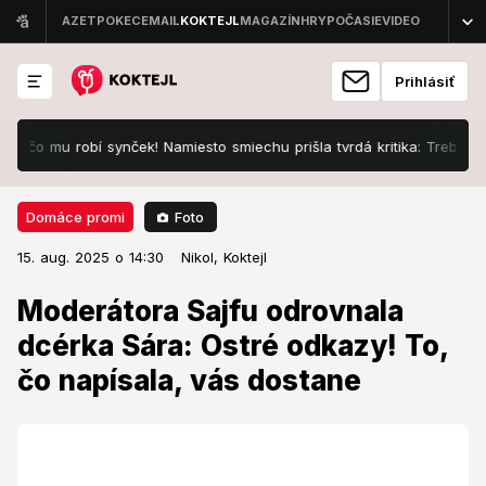
Prihlásiť
u robí synček! Namiesto smiechu prišla tvrdá kritika: Treba zasiahnuť,
Foto
Domáce promi
15. aug. 2025 o 14:30
Domáce promi
15. aug. 2025 o 14:30
Moderátora Sajfu odrovnala
Nikol,
Koktejl
dcérka Sára: Ostré odkazy! To, čo
Moderátora Sajfu odrovnala
napísala, vás dostane
dcérka Sára: Ostré odkazy! To,
čo napísala, vás dostane
Jeho dcéra sa s tým nepárala.