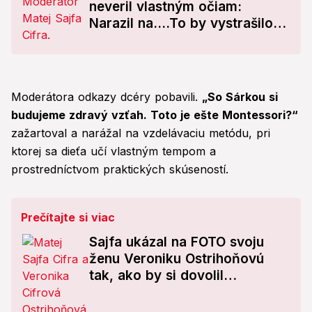
neveril vlastným očiam:
Narazil na....To by vystrašilo
každého! FOTO
Moderátora odkazy dcéry pobavili.
„So Sárkou si
budujeme zdravý vzťah. Toto je ešte Montessori?“
zažartoval a narážal na vzdelávaciu metódu, pri
ktorej sa dieťa učí vlastným tempom a
prostredníctvom praktických skúseností.
Prečítajte si viac
Sajfa ukázal na FOTO svoju
ženu Veroniku Ostrihoňovú
tak, ako by si dovolil
máloktorý muž: Drsné
prirovnanie k hororu!