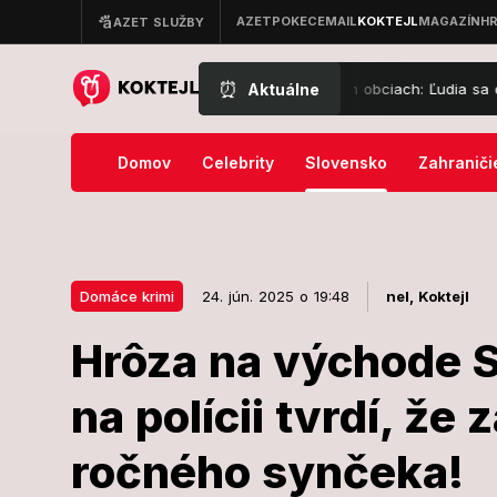
⏰
Aktuálne
Mimoriadna situácia v dvoch slovenských obciach: Ľudia sa ocitli v n
Domov
Celebrity
Slovensko
Zahraniči
Domáce krimi
24. jún. 2025 o 19:48
nel,
Koktejl
Hrôza na východe 
24. jún. 2025 o 19:48
Domáce krimi
na polícii tvrdí, že 
Hrôza na výc
ročného synčeka!