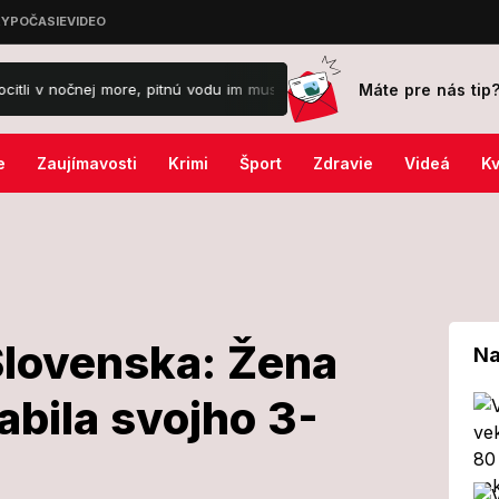
Máte pre nás tip
očnej more, pitnú vodu im musia dovážať!
Týmto 3 znameniu dnes p
e
Zaujímavosti
Krimi
Šport
Zdravie
Videá
Kv
Slovenska: Žena
Na
zabila svojho 3-
hode