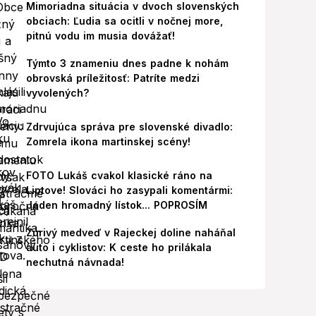
Mimoriadna situácia v dvoch slovenských
obciach: Ľudia sa ocitli v nočnej more,
pitnú vodu im musia dovážať!
Týmto 3 znameniu dnes padne k nohám
obrovská príležitosť: Patríte medzi
vyvolených?
Zdrvujúca správa pre slovenské divadlo:
Zomrela ikona martinskej scény!
FOTO Lukáš cvakol klasické ráno na
Liptove! Slováci ho zasypali komentármi:
Jeden hromadný lístok... POPROSÍM
Zúrivý medveď v Rajeckej doline naháňal
auto i cyklistov: K ceste ho prilákala
nechutná návnada!