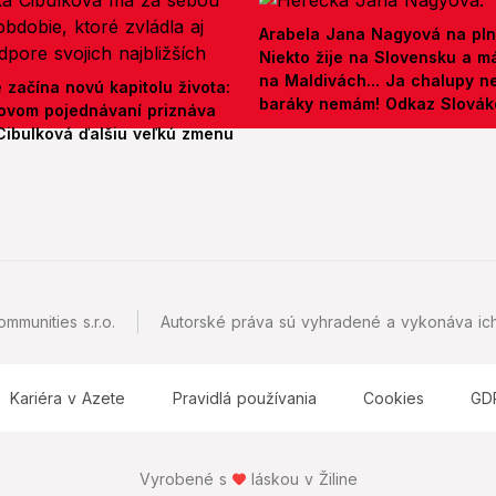
Arabela Jana Nagyová na pln
Niekto žije na Slovensku a m
na Maldivách... Ja chalupy 
e začína novú kapitolu života:
baráky nemám! Odkaz Slová
ovom pojednávaní priznáva
Cibulková ďalšiu veľkú zmenu
mmunities s.r.o.
Autorské práva sú vyhradené a vykonáva ich
Kariéra v Azete
Pravidlá používania
Cookies
GD
Vyrobené s
láskou v Žiline