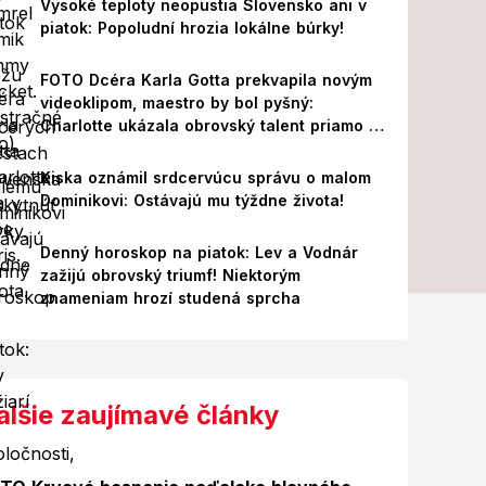
Vysoké teploty neopustia Slovensko ani v
piatok: Popoludní hrozia lokálne búrky!
FOTO Dcéra Karla Gotta prekvapila novým
videoklipom, maestro by bol pyšný:
Charlotte ukázala obrovský talent priamo v
Paríži!
Kiska oznámil srdcervúcu správu o malom
Dominikovi: Ostávajú mu týždne života!
Denný horoskop na piatok: Lev a Vodnár
zažijú obrovský triumf! Niektorým
znameniam hrozí studená sprcha
alšie zaujímavé články
Foto