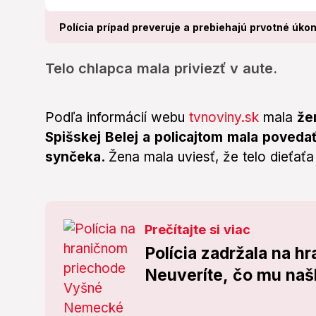
​​Polícia prípad preveruje a prebiehajú prvotné úkon
Telo chlapca mala priviezť v aute.
Podľa informácií webu
tvnoviny.sk
mala
žen
Spišskej Belej a policajtom mala povedať
synčeka.
Žena mala uviesť, že telo dieťaťa
Prečítajte si viac
Polícia zadržala na h
Neuveríte, čo mu našl