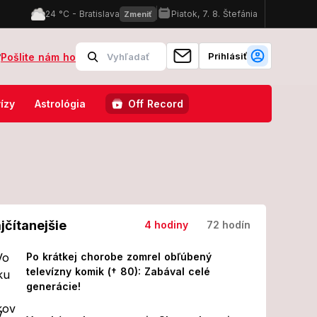
Prihlásiť
?
Pošlite nám ho
adne k nohám obrovská príležitosť: Patríte medzi vyvolených?
Z
ízy
Astrológia
Off Record
jčítanejšie
4 hodiny
72 hodín
Po krátkej chorobe zomrel obľúbený
televízny komik († 80): Zabával celé
generácie!