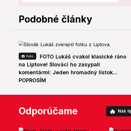
Podobné články
FOTO Lukáš cvakol klasické ráno
Foto
na Liptove! Slováci ho zasypali
komentármi: Jeden hromadný lístok...
POPROSÍM
Odporúčame
🔥
Náš ti