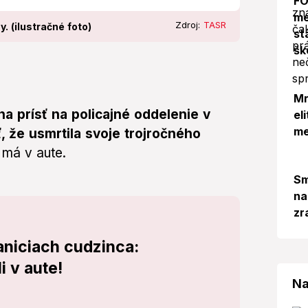
FO
me
Zdroj:
TASR
y. (ilustračné foto)
st
šk
Mr
a prísť na policajné oddelenie v
el
me
, že usmrtila svoje trojročného
 má v aute.
Sm
na
zr
raniciach cudzinca:
i v aute!
Na