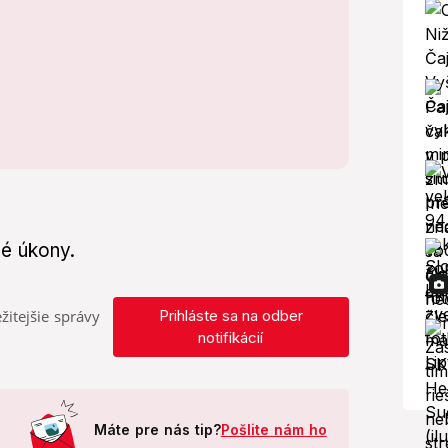
né úkony.
žitejšie správy
Prihláste sa na odber
notifikácií
Máte pre nás tip?
Pošlite nám ho