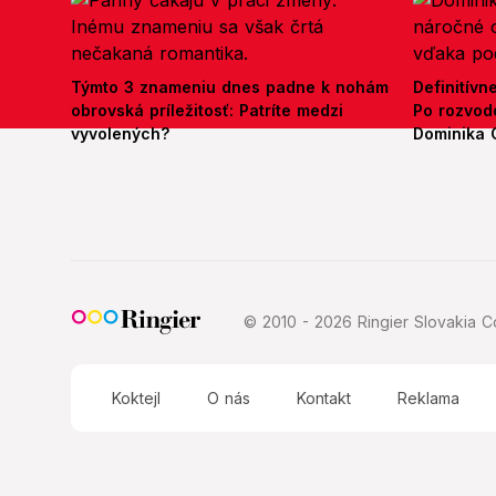
Týmto 3 znameniu dnes padne k nohám
Definitívn
obrovská príležitosť: Patríte medzi
Po rozvod
vyvolených?
Dominika 
© 2010 - 2026 Ringier Slovakia Co
Koktejl
O nás
Kontakt
Reklama