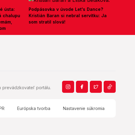
é ústa:
Podpásovka v úvode Let's Dance?
á chalupu
Kristián Baran si nebral servítku: Ja
nemám,
som stratil slová!
kom
 prevádzkovateľ portálu.
PR
Európska tvorba
Nastavenie súkromia