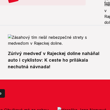
Zúrivý medveď v Rajeckej doline naháňal
auto i cyklistov: K ceste ho prilákala
nechutná návnada!
p