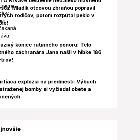
TO Krvavé besnenie neďaleko hlavného
sta: Mladík otcovou zbraňou popravil
arých rodičov, potom rozpútal peklo v
ole!
azivý koniec rutinného ponoru: Telo
itného záchranára Jana našli v hĺbke 186
trov!
rtiaca explózia na predmestí: Výbuch
straženej bomby si vyžiadal obete a
anených
jnovšie