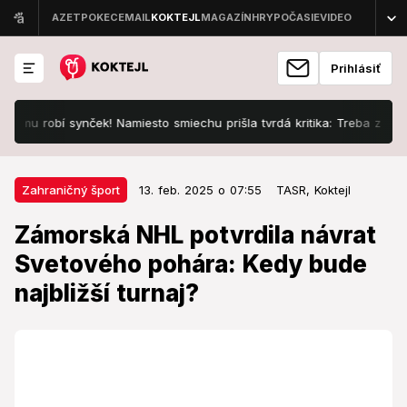
Prihlásiť
 robí synček! Namiesto smiechu prišla tvrdá kritika: Treba zasiahnuť, 
13. feb. 2025 o 07:55
Zahraničný šport
Zahraničný šport
13. feb. 2025 o 07:55
TASR,
Koktejl
Zámorská NHL potvrdila návrat
Zámorská NHL potvrdila návrat
Svetového pohára: Kedy bude
Svetového pohára: Kedy bude
najbližší turnaj?
najbližší turnaj?
Svetový pohár chce NHL organizovať dva roky po
každých ZOH.