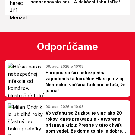
nedosahovala ani... A dokázal toho toľko!
Odporúčame
08. aug. 2026 o 10:08
Európou sa šíri nebezpečná
západonílska horúčka: Hlási ju už aj
Nemecko, väčšina ľudí ani netuší, že
ju má!
08. aug. 2026 o 10:08
Vo vzťahu so Zuzkou je viac ako 20
rokov, dnes prekvapuje - otvorene
priznáva krízu: Presne v túto chvíľu
som vedel, že doma to nie je dobré,