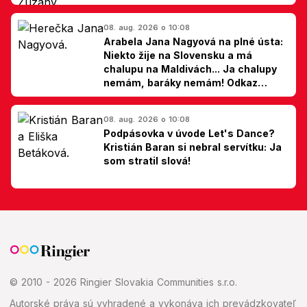
hovorí Milan Ondrík
08. aug. 2026 o 10:08
Arabela Jana Nagyová na plné ústa:
Niekto žije na Slovensku a má
chalupu na Maldivách... Ja chalupy
nemám, baráky nemám! Odkaz
Slovákom
08. aug. 2026 o 10:08
Podpásovka v úvode Let's Dance?
Kristián Baran si nebral servítku: Ja
som stratil slová!
© 2010 - 2026 Ringier Slovakia Communities s.r.o.
Autorské práva sú vyhradené a vykonáva ich prevádzkovateľ