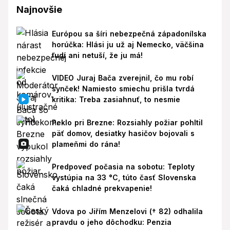
Najnovšie
Európou sa šíri nebezpečná západonílska
horúčka: Hlási ju už aj Nemecko, väčšina
ľudí ani netuší, že ju má!
VIDEO Juraj Bača zverejnil, čo mu robí
synček! Namiesto smiechu prišla tvrdá
kritika: Treba zasiahnuť, to nesmie
Peklo pri Brezne: Rozsiahly požiar pohltil
päť domov, desiatky hasičov bojovali s
plameňmi do rána!
Predpoveď počasia na sobotu: Teploty
vystúpia na 33 °C, túto časť Slovenska
čaká chladné prekvapenie!
Vdova po Jiřím Menzelovi († 82) odhalila
pravdu o jeho dôchodku: Penzia