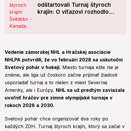
odštartovali Turnaj štyroch
krajín: O víťazovi rozhodlo
predĺženie
Vedenie zámorskej NHL a Hráčskej asociácie
NHLPA potvrdili, že vo februári 2028 sa uskutoční
Svetový pohár v hokeji.
Miesto turnaja ešte nie je
známe, ale liga už čoskoro začne prijímať žiadosti
usporiadať turnaj a to nielen z miest Severnej
Ameriky, ale i Európy.
NHL sa už predtým zaviazala
uvoľniť hráčov pre zimné olympijské turnaje v
rokoch 2026 a 2030.
Svetový pohár chce organizovať dva roky po
každých ZOH. Turnaj štyroch krajín, ktorý sa začal v