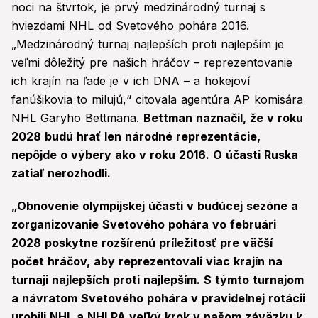
noci na štvrtok, je prvý medzinárodný turnaj s
hviezdami NHL od Svetového pohára 2016.
„Medzinárodný turnaj najlepších proti najlepším je
veľmi dôležitý pre našich hráčov – reprezentovanie
ich krajín na ľade je v ich DNA – a hokejoví
fanúšikovia to milujú,“ citovala agentúra AP komisára
NHL Garyho Bettmana.
Bettman naznačil, že v roku
2028 budú hrať len národné reprezentácie,
nepôjde o výbery ako v roku 2016. O účasti Ruska
zatiaľ nerozhodli.
„Obnovenie olympijskej účasti v budúcej sezóne a
zorganizovanie Svetového pohára vo februári
2028 poskytne rozšírenú príležitosť pre väčší
počet hráčov, aby reprezentovali viac krajín na
turnaji najlepších proti najlepším. S týmto turnajom
a návratom Svetového pohára v pravidelnej rotácii
urobili NHL a NHLPA veľký krok v našom záväzku k