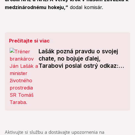
medzinárodnému hokeju,“
dodal komisár.
Prečítajte si viac
Lašák pozná pravdu o svojej
chate, no bojuje ďalej,
Tarabovi poslal ostrý odkaz:
To je fakt hnus!
Aktivujte si službu a dostávajte upozornenia na