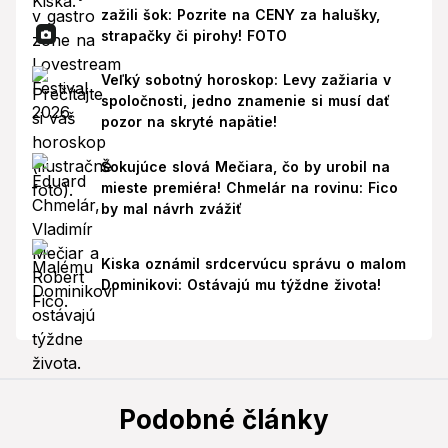
zažili šok: Pozrite na CENY za halušky,
strapačky či pirohy! FOTO
Veľký sobotný horoskop: Levy zažiaria v
spoločnosti, jedno znamenie si musí dať
pozor na skryté napätie!
Šokujúce slová Mečiara, čo by urobil na
mieste premiéra! Chmelár na rovinu: Fico
by mal návrh zvážiť
Kiska oznámil srdcervúcu správu o malom
Dominikovi: Ostávajú mu týždne života!
Podobné články