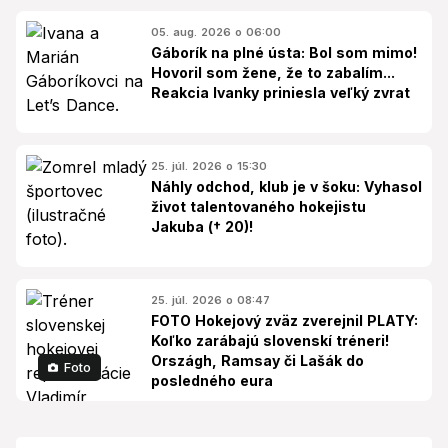
05. aug. 2026 o 06:00
Gáborík na plné ústa: Bol som mimo!
Hovoril som žene, že to zabalím...
Reakcia Ivanky priniesla veľký zvrat
25. júl. 2026 o 15:30
Náhly odchod, klub je v šoku: Vyhasol
život talentovaného hokejistu
Jakuba († 20)!
25. júl. 2026 o 08:47
FOTO Hokejový zväz zverejnil PLATY:
Koľko zarábajú slovenskí tréneri!
Országh, Ramsay či Lašák do
Foto
posledného eura