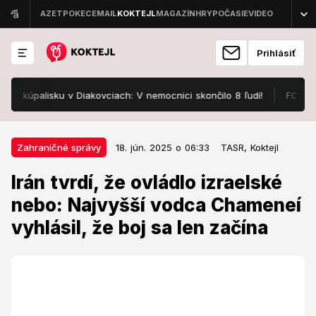
Prihlásiť
úpalisku v Diakovciach: V nemocnici skončilo 8 ľudí!
FOTO Pozrit
18. jún. 2025 o 06:33
Zahraničné správy
Zahraničné správy
18. jún. 2025 o 06:33
TASR,
Koktejl
Irán tvrdí, že ovládlo izraelské
Irán tvrdí, že ovládlo izraelské
nebo: Najvyšší vodca Chameneí
nebo: Najvyšší vodca Chameneí
vyhlásil, že boj sa len začína
vyhlásil, že boj sa len začína
Teherán vyzýva obyvateľov Tel Avivu na evakuáciu.