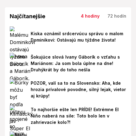
Najčítanejšie
4 hodiny
72 hodín
Kiska oznámil srdcervúcu správu o malom
Dominikovi: Ostávajú mu týždne života!
Šokujúce slová Ivany Gáborík o vzťahu s
Mariánom: Ja som bola úplne na dne!
Druhýkrát by do toho nešla
POZOR, valí sa to na Slovensko: Aha, kde
hrozia prívalové povodne, silný lejak, vietor
aj krúpy!
To najhoršie ešte len PRÍDE! Extrémne El
Niño naberá na sile: Toto bolo len v
zahrievacie kolo?!