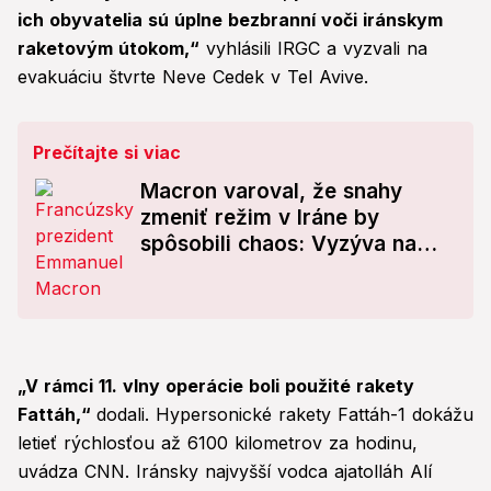
ich obyvatelia sú úplne bezbranní voči iránskym
raketovým útokom,“
vyhlásili IRGC a vyzvali na
evakuáciu štvrte Neve Cedek v Tel Avive.
Prečítajte si viac
Macron varoval, že snahy
zmeniť režim v Iráne by
spôsobili chaos: Vyzýva na
prímerie!
„V rámci 11. vlny operácie boli použité rakety
Fattáh,“
dodali. Hypersonické rakety Fattáh-1 dokážu
letieť rýchlosťou až 6100 kilometrov za hodinu,
uvádza CNN. Iránsky najvyšší vodca ajatolláh Alí