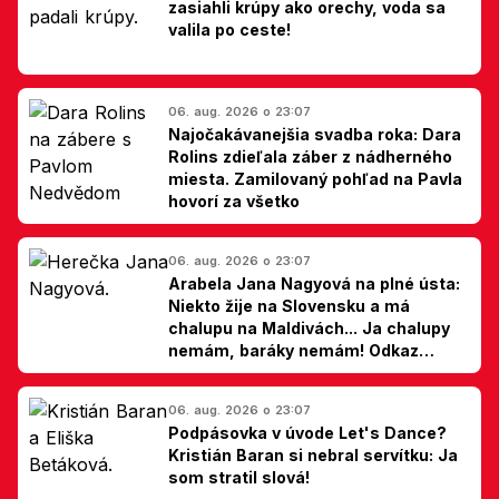
zasiahli krúpy ako orechy, voda sa
valila po ceste!
06. aug. 2026 o 23:07
Najočakávanejšia svadba roka: Dara
Rolins zdieľala záber z nádherného
miesta. Zamilovaný pohľad na Pavla
hovorí za všetko
06. aug. 2026 o 23:07
Arabela Jana Nagyová na plné ústa:
Niekto žije na Slovensku a má
chalupu na Maldivách... Ja chalupy
nemám, baráky nemám! Odkaz
Slovákom
06. aug. 2026 o 23:07
Podpásovka v úvode Let's Dance?
Kristián Baran si nebral servítku: Ja
som stratil slová!