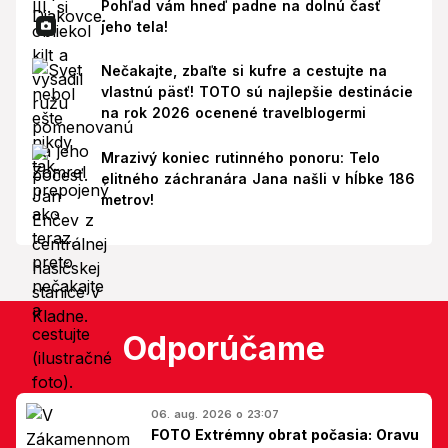
Pohľad vám hneď padne na dolnú časť
jeho tela!
Nečakajte, zbaľte si kufre a cestujte na
vlastnú päsť! TOTO sú najlepšie destinácie
na rok 2026 ocenené travelblogermi
Mrazivý koniec rutinného ponoru: Telo
elitného záchranára Jana našli v hĺbke 186
metrov!
Odporúčame
06. aug. 2026 o 23:07
FOTO Extrémny obrat počasia: Oravu