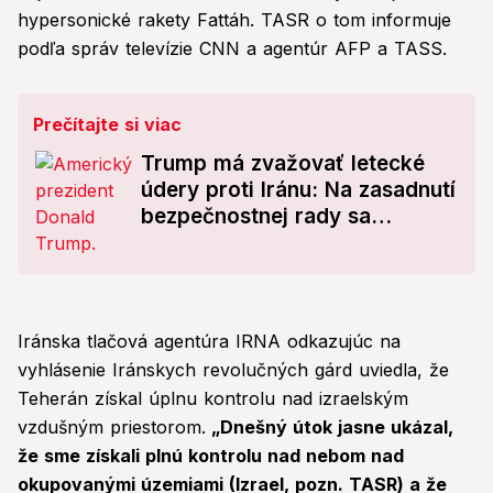
hypersonické rakety Fattáh. TASR o tom informuje
podľa správ televízie CNN a agentúr AFP a TASS.
Prečítajte si viac
Trump má zvažovať letecké
údery proti Iránu: Na zasadnutí
bezpečnostnej rady sa
zaujímal aj o jadrové
zariadenia
Iránska tlačová agentúra IRNA odkazujúc na
vyhlásenie Iránskych revolučných gárd uviedla, že
Teherán získal úplnu kontrolu nad izraelským
vzdušným priestorom.
„Dnešný útok jasne ukázal,
že sme získali plnú kontrolu nad nebom nad
okupovanými územiami (Izrael, pozn. TASR) a že