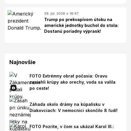
29. júl. 2026 o 16:47
Trump po prekvapivom útoku na
americké jednotky buchol do stola:
Dostanú poriadny výprask!
Najnovšie
FOTO Extrémny obrat počasia: Oravu
zasiahli krúpy ako orechy, voda sa valila
po ceste!
Záhada okolo drámy na kúpalisku v
Diakovciach: V nemocnici skončilo 8 ľudí!
FOTO Pozrite, v čom sa ukázal Karol III.: