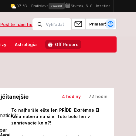
Prihlásiť
?
Pošlite nám ho
ktorá zmetie starý svet! Nastolí nový poriadok?
Slovensko pod paľ
ízy
Astrológia
Off Record
jčítanejšie
4 hodiny
72 hodín
To najhoršie ešte len PRÍDE! Extrémne El
Niño naberá na sile: Toto bolo len v
zahrievacie kolo?!