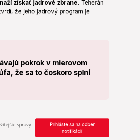
naží získať jadrové zbrane.
Teherán
tvrdí, že jeho jadrový program je
kávajú pokrok v mierovom
dúfa, že sa to čoskoro splní
žitejšie správy
Prihláste sa na odber
notifikácií