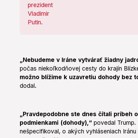
„Nebudeme v Iráne vytvárať žiadny jadr
počas niekoľkodňovej cesty do krajín Blíz
možno blížime k uzavretiu dohody bez to
dodal.
„Pravdepodobne ste dnes čítali príbeh o 
podmienkami (dohody),“
povedal Trump. 
nešpecifikoval, o akých vyhláseniach Iránu