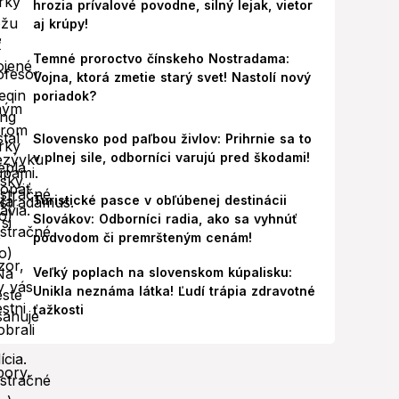
hrozia prívalové povodne, silný lejak, vietor
aj krúpy!
Temné proroctvo čínskeho Nostradama:
Vojna, ktorá zmetie starý svet! Nastolí nový
poriadok?
Slovensko pod paľbou živlov: Prihrnie sa to
v plnej sile, odborníci varujú pred škodami!
Turistické pasce v obľúbenej destinácii
Slovákov: Odborníci radia, ako sa vyhnúť
podvodom či premršteným cenám!
Veľký poplach na slovenskom kúpalisku:
Unikla neznáma látka! Ľudí trápia zdravotné
ťažkosti