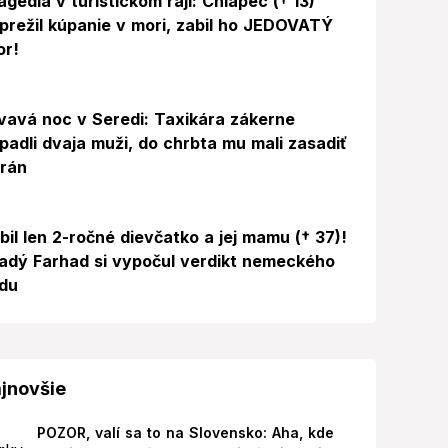
agédia v turistickom raji: Chlapec († 13)
prežil kúpanie v mori, zabil ho JEDOVATÝ
or!
vavá noc v Seredi: Taxikára zákerne
padli dvaja muži, do chrbta mu mali zasadiť
 rán
bil len 2-ročné dievčatko a jej mamu († 37)!
adý Farhad si vypočul verdikt nemeckého
du
jnovšie
POZOR, valí sa to na Slovensko: Aha, kde