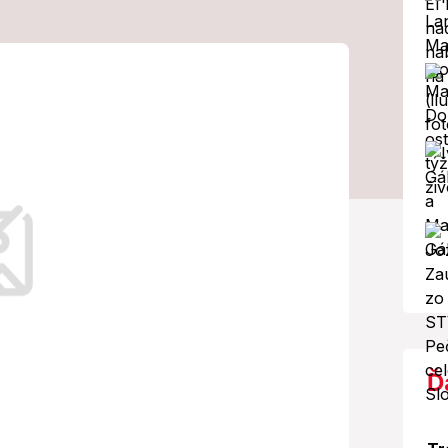
 na dosah:
nu sankcie?
o jadrovom programe.
Ď