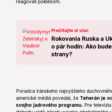
reagovali poklesom.
Prečítajte si viac
Rokovania Ruska a Uk
o pár hodín: Ako bude
strany?
Poradca iránskeho najvyššieho duchovného
americké médiá povedal, že
Teherán je o
svojho jadrového programu.
Pre televízi