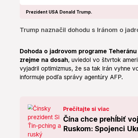
Prezident USA Donald Trump.
Trump naznačil dohodu s Iránom o jad
Dohoda o jadrovom programe Teheránu m
zrejme na dosah
, uviedol vo štvrtok ame
vyjadril optimizmus, že sa tak Irán vyhne
informuje podľa správy agentúry AFP.
Prečítajte si viac
Čína chce prehĺbiť v
Ruskom: Spojenci Ukr