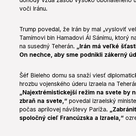
dohody vzdá zásob vysoko obohateného urá
voči Iránu.
Trump povedal, že Irán by mal „vysloviť v
Tamímovi bin Hamadovi Ál Sánímu, ktorý nal
na susedný Teherán.
„Irán má veľké šťastie
On nechce, aby sme podnikli zákerný úd
Šéf Bieleho domu sa snaží viesť diplomatic
hrozbu vojenského úderu Izraela na Teherá
„Najextrémistickejší režim na svete by 
zbraň na svete,“
povedal izraelský minist
počas aprílovej návštevy Paríža.
„Zabrániť
spoločný cieľ Francúzska a Izraela,“
ozre