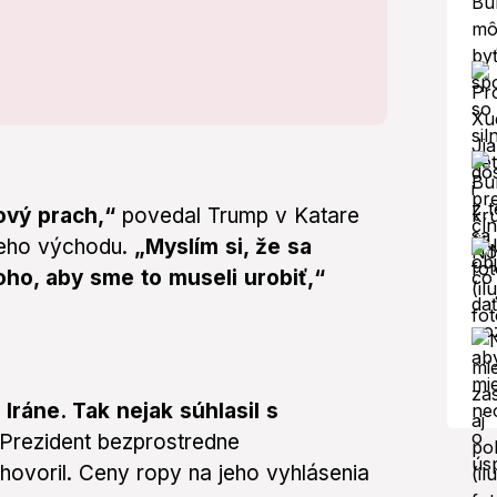
ový prach,“
povedal Trump v Katare
keho východu.
„Myslím si, že sa
ho, aby sme to museli urobiť,“
Iráne. Tak nejak súhlasil s
Prezident bezprostredne
 hovoril. Ceny ropy na jeho vyhlásenia