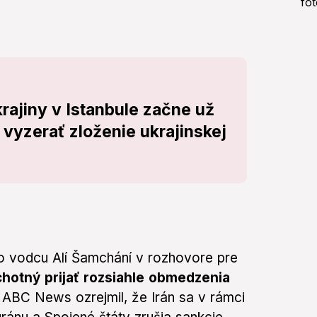
rajiny v Istanbule začne už
 vyzerať zloženie ukrajinskej
 vodcu Alí Šamchání v rozhovore pre
chotný prijať rozsiahle obmedzenia
u ABC News ozrejmil, že Irán sa v rámci