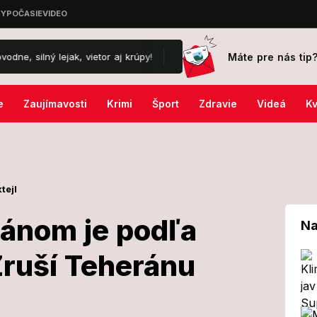
Máte pre nás tip
ak, vietor aj krúpy!
Temné proroctvo čínskeho Nostradama: Vojna, 
e
Zaujímavosti
Krimi
Šport
Zdravie
Videá
Kv
tejl
ránom je podľa
Na
ruší Teheránu
da s Iránom je