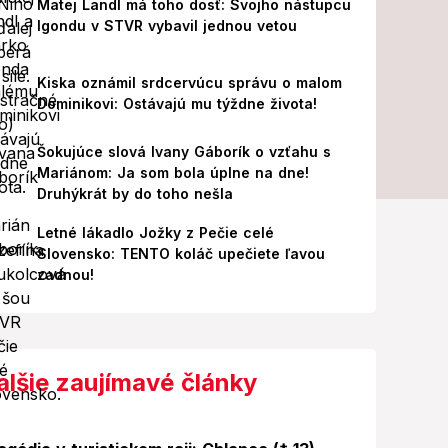
Matej Landl má toho dosť: Svojho nástupcu
Igondu v STVR vybavil jednou vetou
Kiska oznámil srdcervúcu správu o malom
Dominikovi: Ostávajú mu týždne života!
Šokujúce slová Ivany Gáborík o vzťahu s
Mariánom: Ja som bola úplne na dne!
Druhýkrát by do toho nešla
Letné lákadlo Jožky z Pečie celé
Slovensko: TENTO koláč upečiete ľavou
zadnou!
alšie zaujímavé články