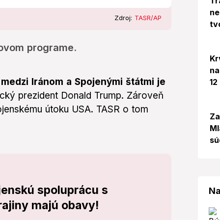
Tr
ne
Zdroj:
TASR/AP
tv
rovom programe.
Kr
na
edzi Iránom a Spojenými štátmi je
12
rický prezident Donald Trump. Zároveň
 vojenskému útoku USA. TASR o tom
Za
Ml
sú
ojenskú spoluprácu s
Na
ajiny majú obavy!