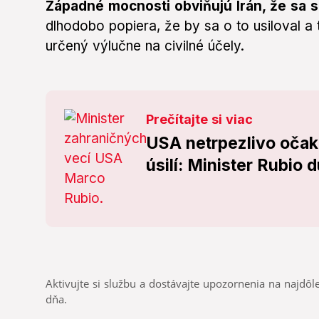
Západné mocnosti obviňujú Irán, že sa s
dlhodobo popiera, že by sa o to usiloval a 
určený výlučne na civilné účely.
Prečítajte si viac
USA netrpezlivo oča
úsilí: Minister Rubio 
Aktivujte si službu a dostávajte upozornenia na najdôle
dňa.