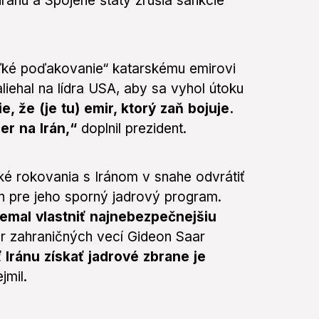
nu a Spojené štáty zrušia sankcie
eľké poďakovanie“ katarskému emirovi
iehal na lídra USA, aby sa vyhol útoku
, že (je tu) emir, ktorý zaň bojuje.
er na Irán,“
doplnil prezident.
ké rokovania s Iránom v snahe odvrátiť
n pre jeho sporný jadrový program.
nemal vlastniť najnebezpečnejšiu
er zahraničných vecí Gideon Saar
 Iránu získať jadrové zbrane je
jmil.