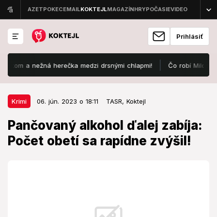
Prihlásiť
om a nežná herečka medzi drsnými chlapmi!
Čo robí Miloš Bubán, 
06. jún. 2023 o 18:11
Krimi
Krimi
06. jún. 2023 o 18:11
TASR,
Koktejl
Pančovaný alkohol ďalej zabíja:
Pančovaný alkohol ďalej zabíja:
Počet obetí sa rapídne zvýšil!
Počet obetí sa rapídne zvýšil!
Včera sme vás informovali o kontaminovanom
alkohole, ktorý usmrtil 16 ľudí.