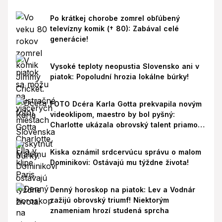
Po krátkej chorobe zomrel obľúbený
televízny komik († 80): Zabával celé
generácie!
Vysoké teploty neopustia Slovensko ani v
piatok: Popoludní hrozia lokálne búrky!
FOTO Dcéra Karla Gotta prekvapila novým
videoklipom, maestro by bol pyšný:
Charlotte ukázala obrovský talent priamo v
Paríži!
Kiska oznámil srdcervúcu správu o malom
Dominikovi: Ostávajú mu týždne života!
Denný horoskop na piatok: Lev a Vodnár
zažijú obrovský triumf! Niektorým
znameniam hrozí studená sprcha