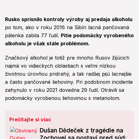
Rusko sprísnilo kontroly výroby aj predaja alkoholu
po tom, ako v roku 2016 na Sibíri lacná pančovaná
pálenka zabila 77 ľudí.
Pitie podomácky vyrobeného
alkoholu je však stále problémom.
Značkový alkohol je totiž pre mnoho Rusov žijúcich
najmä vo vidieckych oblastiach s veľmi nízkou
životnou úrovňou pridrahý, a tak radšej pijú lacnejšie
a často pančované liehoviny. Pri podobnom incidente
zahynulo v roku 2021 dovedna 29 ľudí. Otrávili sa
podomácky vyrobenou liehovinou s metanolom.
Prečítajte si viac
Dušan Dědeček z tragédie na
Zochovej sa postaví pred súd: