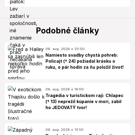
Podobné články
06. aug. 2026 o 20:00
Namiesto svadby chystá pohreb:
Policajt († 24) požiadal krásku o
ruku, o pár hodín za ňu položil život!
06. aug. 2026 o 18:00
Tragédia v turistickom raji: Chlapec
(† 13) neprežil kúpanie v mori, zabil
ho JEDOVATÝ tvor!
06. aug. 2026 o 13:50