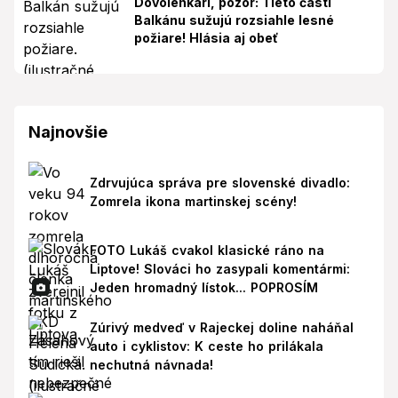
Dovolenkári, pozor: Tieto časti
Balkánu sužujú rozsiahle lesné
požiare! Hlásia aj obeť
Najnovšie
Zdrvujúca správa pre slovenské divadlo:
Zomrela ikona martinskej scény!
FOTO Lukáš cvakol klasické ráno na
Liptove! Slováci ho zasypali komentármi:
Jeden hromadný lístok... POPROSÍM
Zúrivý medveď v Rajeckej doline naháňal
auto i cyklistov: K ceste ho prilákala
nechutná návnada!