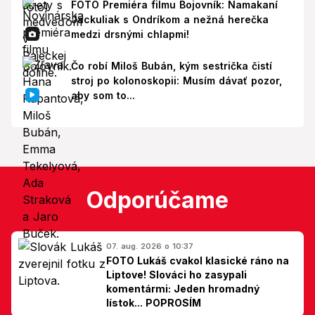
FOTO Premiéra filmu Bojovník: Namakaní
Jackuliak s Ondríkom a nežná herečka
medzi drsnými chlapmi!
Čo robí Miloš Bubán, kým sestrička čistí
stroj po kolonoskopii: Musím dávať pozor,
aby som to...
Odporúčame
07. aug. 2026 o 10:37
FOTO Lukáš cvakol klasické ráno na
Liptove! Slováci ho zasypali
komentármi: Jeden hromadný
lístok... POPROSÍM