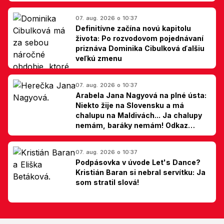
07. aug. 2026 o 10:37
Definitívne začína novú kapitolu
života: Po rozvodovom pojednávaní
priznáva Dominika Cibulková ďalšiu
veľkú zmenu
07. aug. 2026 o 10:37
Arabela Jana Nagyová na plné ústa:
Niekto žije na Slovensku a má
chalupu na Maldivách... Ja chalupy
nemám, baráky nemám! Odkaz
Slovákom
07. aug. 2026 o 10:37
Podpásovka v úvode Let's Dance?
Kristián Baran si nebral servítku: Ja
som stratil slová!