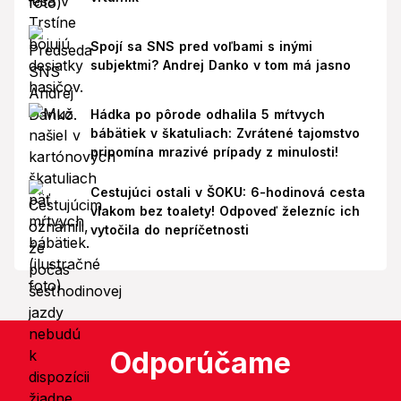
Spojí sa SNS pred voľbami s inými
subjektmi? Andrej Danko v tom má jasno
Hádka po pôrode odhalila 5 mŕtvych
bábätiek v škatuliach: Zvrátené tajomstvo
pripomína mrazivé prípady z minulosti!
Cestujúci ostali v ŠOKU: 6-hodinová cesta
vlakom bez toalety! Odpoveď železníc ich
vytočila do nepríčetnosti
Odporúčame