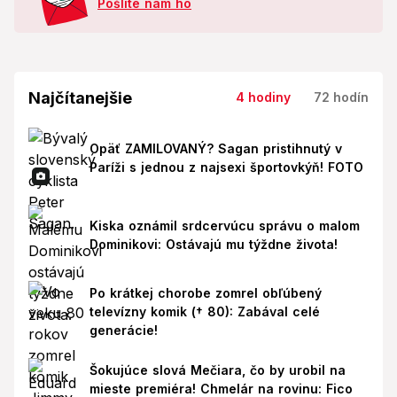
Pošlite nám ho
Najčítanejšie
4 hodiny
72 hodín
Opäť ZAMILOVANÝ? Sagan pristihnutý v
Paríži s jednou z najsexi športovkýň! FOTO
Kiska oznámil srdcervúcu správu o malom
Dominikovi: Ostávajú mu týždne života!
Po krátkej chorobe zomrel obľúbený
televízny komik († 80): Zabával celé
generácie!
Šokujúce slová Mečiara, čo by urobil na
mieste premiéra! Chmelár na rovinu: Fico