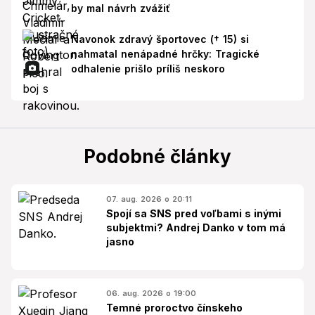
by mal návrh zvážiť
Navonok zdravý športovec († 15) si
nahmatal nenápadné hrčky: Tragické
odhalenie prišlo príliš neskoro
Podobné články
07. aug. 2026 o 20:11
Spojí sa SNS pred voľbami s inými
subjektmi? Andrej Danko v tom má
jasno
06. aug. 2026 o 19:00
Temné proroctvo čínskeho