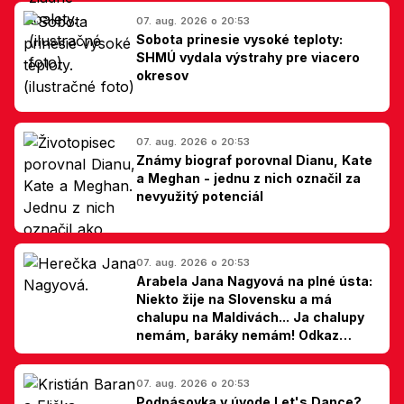
07. aug. 2026 o 20:53
Sobota prinesie vysoké teploty:
SHMÚ vydala výstrahy pre viacero
okresov
07. aug. 2026 o 20:53
Známy biograf porovnal Dianu, Kate
a Meghan - jednu z nich označil za
nevyužitý potenciál
07. aug. 2026 o 20:53
Arabela Jana Nagyová na plné ústa:
Niekto žije na Slovensku a má
chalupu na Maldivách... Ja chalupy
nemám, baráky nemám! Odkaz
Slovákom
07. aug. 2026 o 20:53
Podpásovka v úvode Let's Dance?