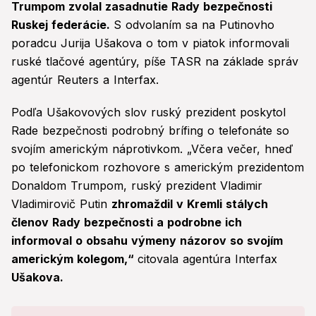
Trumpom zvolal zasadnutie Rady bezpečnosti
Ruskej federácie.
S odvolaním sa na Putinovho
poradcu Jurija Ušakova o tom v piatok informovali
ruské tlačové agentúry, píše TASR na základe správ
agentúr Reuters a Interfax.
Podľa Ušakovových slov ruský prezident poskytol
Rade bezpečnosti podrobný brífing o telefonáte so
svojím americkým náprotivkom. „Včera večer, hneď
po telefonickom rozhovore s americkým prezidentom
Donaldom Trumpom, ruský prezident Vladimir
Vladimirovič Putin
zhromaždil v Kremli stálych
členov Rady bezpečnosti a podrobne ich
informoval o obsahu výmeny názorov so svojím
americkým kolegom,“
citovala agentúra Interfax
Ušakova.