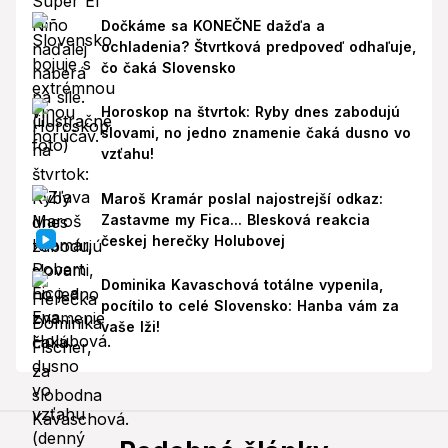
Dočkáme sa KONEČNE dažďa a
ochladenia? Štvrtková predpoveď odhaľuje,
čo čaká Slovensko
Horoskop na štvrtok: Ryby dnes zabodujú
slovami, no jedno znamenie čaká dusno vo
vzťahu!
Maroš Kramár poslal najostrejší odkaz:
Zastavme my Fica... Blesková reakcia
českej herečky Holubovej
Dominika Kavaschová totálne vypenila,
pocítilo to celé Slovensko: Hanba vám za
vaše lži!