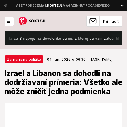
Prihlásiť
 za 3 nápoje na dovolenke sumu, z ktorej sa vám zatočí hlava: Keby má
04. jún. 2026 o 06:30
Zahraničná politika
Zahraničná politika
04. jún. 2026 o 06:30
TASR,
Koktejl
Izrael a Libanon sa dohodli na
Izrael a Libanon sa dohodli na
dodržiavaní prímeria: Všetko ale
dodržiavaní prímeria: Všetko ale
môže zničiť jedna podmienka
môže zničiť jedna podmienka
Izraelské útoky v Libanone si od začiatku vojny
vyžiadali najmenej 3433 mŕtvych a 10 395 zranených,
tvrdí libanonské ministerstvo zdravotníctva.