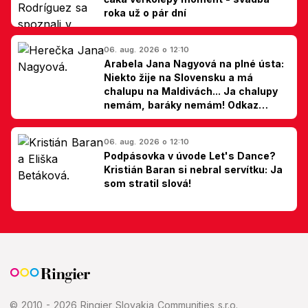
roka už o pár dní
06. aug. 2026 o 12:10
Arabela Jana Nagyová na plné ústa:
Niekto žije na Slovensku a má
chalupu na Maldivách... Ja chalupy
nemám, baráky nemám! Odkaz
Slovákom
06. aug. 2026 o 12:10
Podpásovka v úvode Let's Dance?
Kristián Baran si nebral servítku: Ja
som stratil slová!
© 2010 - 2026 Ringier Slovakia Communities s.r.o.