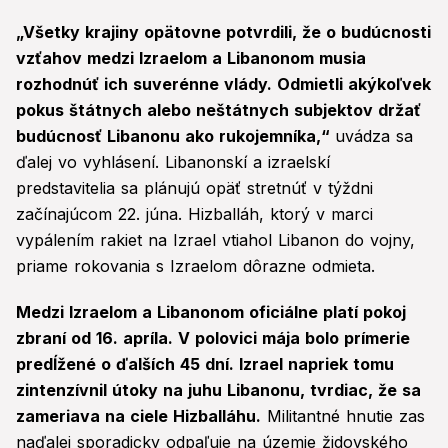
„Všetky krajiny opätovne potvrdili, že o budúcnosti
vzťahov medzi Izraelom a Libanonom musia
rozhodnúť ich suverénne vlády. Odmietli akýkoľvek
pokus štátnych alebo neštátnych subjektov držať
budúcnosť Libanonu ako rukojemníka,“
uvádza sa
ďalej vo vyhlásení. Libanonskí a izraelskí
predstavitelia sa plánujú opäť stretnúť v týždni
začínajúcom 22. júna. Hizballáh, ktorý v marci
vypálením rakiet na Izrael vtiahol Libanon do vojny,
priame rokovania s Izraelom dôrazne odmieta.
Medzi Izraelom a Libanonom oficiálne platí pokoj
zbraní od 16. apríla. V polovici mája bolo prímerie
predĺžené o ďalších 45 dní. Izrael napriek tomu
zintenzívnil útoky na juhu Libanonu, tvrdiac, že sa
zameriava na ciele Hizballáhu.
Militantné hnutie zas
naďalej sporadicky odpaľuje na územie židovského