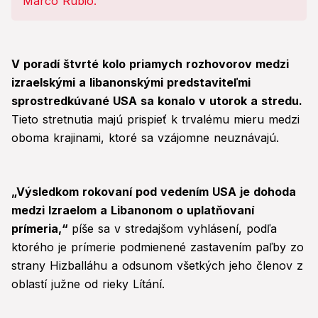
Venezuelou!
V poradí štvrté kolo priamych rozhovorov medzi
izraelskými a libanonskými predstaviteľmi
sprostredkúvané USA sa konalo v utorok a stredu.
Tieto stretnutia majú prispieť k trvalému mieru medzi
oboma krajinami, ktoré sa vzájomne neuznávajú.
„Výsledkom rokovaní pod vedením USA je dohoda
medzi Izraelom a Libanonom o uplatňovaní
prímeria,“
píše sa v stredajšom vyhlásení, podľa
ktorého je prímerie podmienené zastavením paľby zo
strany Hizballáhu a odsunom všetkých jeho členov z
oblastí južne od rieky Lítání.