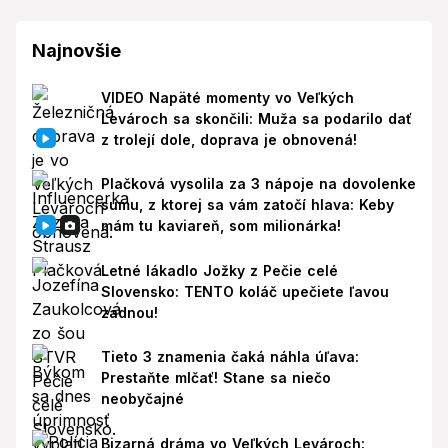
Najnovšie
VIDEO Napäté momenty vo Veľkých
Levároch sa skončili: Muža sa podarilo dať
z trolejí dole, doprava je obnovená!
Plačková vysolila za 3 nápoje na dovolenke
sumu, z ktorej sa vám zatočí hlava: Keby
mám tu kaviareň, som milionárka!
Letné lákadlo Jožky z Pečie celé
Slovensko: TENTO koláč upečiete ľavou
zadnou!
Tieto 3 znamenia čaká náhla úľava:
Prestaňte mlčať! Stane sa niečo
neobyčajné
Bizarná dráma vo Veľkých Levároch: