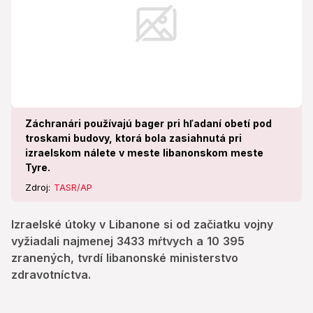
Záchranári používajú bager pri hľadaní obetí pod
troskami budovy, ktorá bola zasiahnutá pri
izraelskom nálete v meste libanonskom meste
Tyre.
Zdroj:
TASR/AP
Izraelské útoky v Libanone si od začiatku vojny
vyžiadali najmenej 3433 mŕtvych a 10 395
zranených, tvrdí libanonské ministerstvo
zdravotníctva.