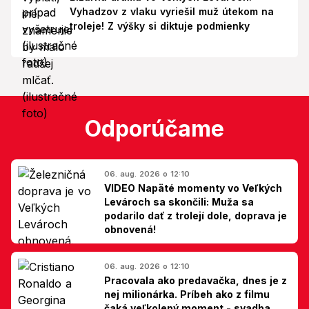
Vyhadzov z vlaku vyriešil muž útekom na
troleje! Z výšky si diktuje podmienky
Odporúčame
06. aug. 2026 o 12:10
VIDEO Napäté momenty vo Veľkých
Levároch sa skončili: Muža sa
podarilo dať z trolejí dole, doprava je
obnovená!
06. aug. 2026 o 12:10
Pracovala ako predavačka, dnes je z
nej milionárka. Príbeh ako z filmu
čaká veľkolepý moment - svadba