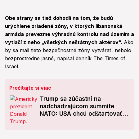
Obe strany sa tiež dohodli na tom, že budú
urýchlene zriadené zóny, v ktorých libanonská
armáda prevezme výhradnú kontrolu nad územím a
vytlačí z neho „všetkých neštátnych aktérov“.
Ako
by sa mali tieto bezpečnostné zóny vytvárať, nebolo
bezprostredne jasné, napísal denník The Times of
Israel.
Prečítajte si viac
Trump sa zúčastní na
nadchádzajúcom summite
NATO: USA chcú odštartovať
radikálnu reformu NATO