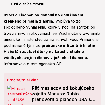
ľudí a tisíce zranili.
Izrael a Libanon sa dohodli na dodržiavaní
krehkého prímeria z apríla.
Vyplýva to zo
spoločného vyhlásenia, ktoré v noci na štvrtok po
trojstranných rokovaniach vo Washingtone zverejnilo
americké ministerstvo zahraničných vecí. Prímerie je
podmienené tým, že
proiránske militantné hnutie
Hizballáh zastaví útoky na Izrael a stiahne
všetkých svojich členov z južného Libanonu.
Informovala o tom agentúra AP.
Prečítajte si viac
Päť mesiacov od šokujúceho
zajatia Madura: Rubio
prehovoril o plánoch USA s