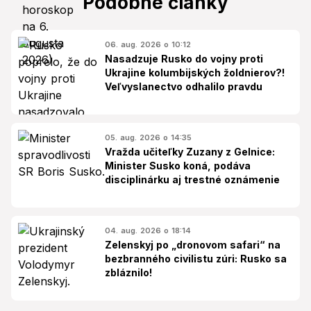
Podobné články
06. aug. 2026 o 10:12
Nasadzuje Rusko do vojny proti
Ukrajine kolumbijských žoldnierov?!
Veľvyslanectvo odhalilo pravdu
05. aug. 2026 o 14:35
Vražda učiteľky Zuzany z Gelnice:
Minister Susko koná, podáva
disciplinárku aj trestné oznámenie
04. aug. 2026 o 18:14
Zelenskyj po „dronovom safari“ na
bezbranného civilistu zúri: Rusko sa
zbláznilo!