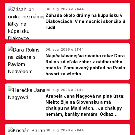
06. aug. 2026 o 21:44
Záhada okolo drámy na kúpalisku v
Diakovciach: V nemocnici skončilo 8
ľudí!
06. aug. 2026 o 21:44
Najočakávanejšia svadba roka: Dara
Rolins zdieľala záber z nádherného
miesta. Zamilovaný pohľad na Pavla
hovorí za všetko
06. aug. 2026 o 21:44
Arabela Jana Nagyová na plné ústa:
Niekto žije na Slovensku a má
chalupu na Maldivách... Ja chalupy
nemám, baráky nemám! Odkaz
Slovákom
06. aug. 2026 o 21:44