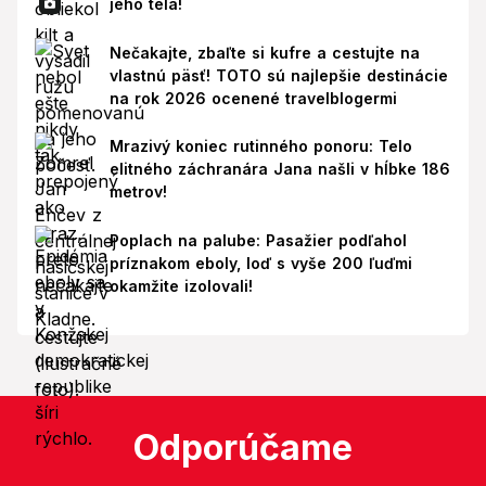
jeho tela!
Nečakajte, zbaľte si kufre a cestujte na
vlastnú päsť! TOTO sú najlepšie destinácie
na rok 2026 ocenené travelblogermi
Mrazivý koniec rutinného ponoru: Telo
elitného záchranára Jana našli v hĺbke 186
metrov!
Poplach na palube: Pasažier podľahol
príznakom eboly, loď s vyše 200 ľuďmi
okamžite izolovali!
Odporúčame