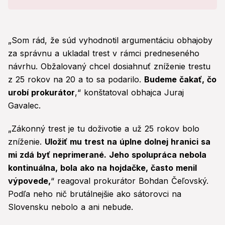
„Som rád, že súd vyhodnotil argumentáciu obhajoby
za správnu a ukladal trest v rámci predneseného
návrhu. Obžalovaný chcel dosiahnuť zníženie trestu
z 25 rokov na 20 a to sa podarilo.
Budeme čakať, čo
urobí prokurátor
,“ konštatoval obhajca Juraj
Gavalec.
„Zákonný trest je tu doživotie a už 25 rokov bolo
zníženie.
Uložiť mu trest na úplne dolnej hranici sa
mi zdá byť neprimerané. Jeho spolupráca nebola
kontinuálna, bola ako na hojdačke, často menil
výpovede,
“ reagoval prokurátor Bohdan Čeľovský.
Podľa neho nič brutálnejšie ako sátorovci na
Slovensku nebolo a ani nebude.