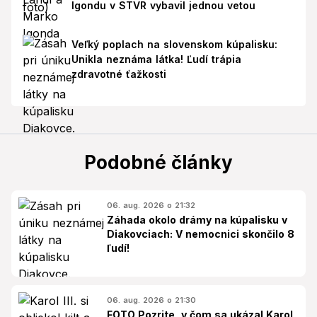
Igondu v STVR vybavil jednou vetou
Veľký poplach na slovenskom kúpalisku:
Unikla neznáma látka! Ľudí trápia
zdravotné ťažkosti
Podobné články
06. aug. 2026 o 21:32
Záhada okolo drámy na kúpalisku v
Diakovciach: V nemocnici skončilo 8
ľudí!
06. aug. 2026 o 21:30
FOTO Pozrite, v čom sa ukázal Karol