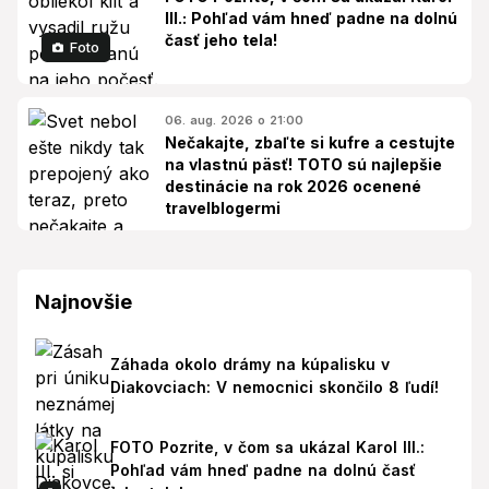
III.: Pohľad vám hneď padne na dolnú
časť jeho tela!
Foto
06. aug. 2026 o 21:00
Nečakajte, zbaľte si kufre a cestujte
na vlastnú päsť! TOTO sú najlepšie
destinácie na rok 2026 ocenené
travelblogermi
Najnovšie
Záhada okolo drámy na kúpalisku v
Diakovciach: V nemocnici skončilo 8 ľudí!
FOTO Pozrite, v čom sa ukázal Karol III.:
Pohľad vám hneď padne na dolnú časť