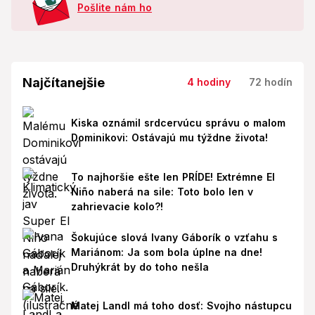
Pošlite nám ho
Najčítanejšie
4 hodiny
72 hodín
Kiska oznámil srdcervúcu správu o malom
Dominikovi: Ostávajú mu týždne života!
To najhoršie ešte len PRÍDE! Extrémne El
Niño naberá na sile: Toto bolo len v
zahrievacie kolo?!
Šokujúce slová Ivany Gáborík o vzťahu s
Mariánom: Ja som bola úplne na dne!
Druhýkrát by do toho nešla
Matej Landl má toho dosť: Svojho nástupcu