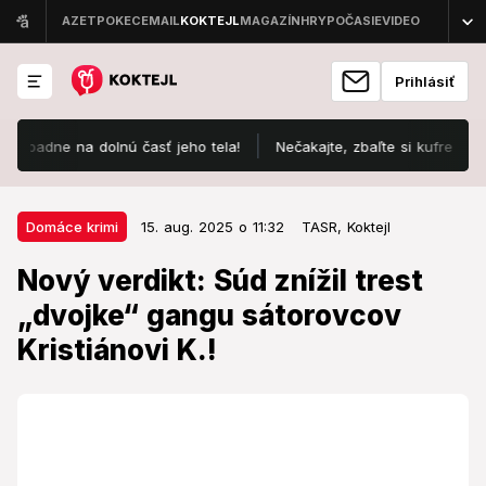
Prihlásiť
dne na dolnú časť jeho tela!
Nečakajte, zbaľte si kufre a cestujt
15. aug. 2025 o 11:32
Domáce krimi
Domáce krimi
15. aug. 2025 o 11:32
TASR,
Koktejl
Nový verdikt: Súd znížil trest
Nový verdikt: Súd znížil trest
„dvojke“ gangu sátorovcov
„dvojke“ gangu sátorovcov
Kristiánovi K.!
Kristiánovi K.!
ŠTS rozhodoval len o výške trestu.