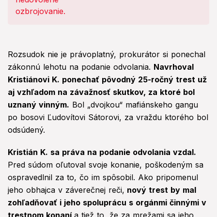
Rozsudok nie je právoplatný, prokurátor si ponechal
zákonnú lehotu na podanie odvolania.
Navrhoval
Kristiánovi K. ponechať pôvodný 25-ročný trest už
aj vzhľadom na závažnosť skutkov, za ktoré bol
uznaný vinným.
Bol „dvojkou“ mafiánskeho gangu
po bosovi Ľudovítovi Sátorovi, za vraždu ktorého bol
odsúdený.
Kristián K. sa práva na podanie odvolania vzdal.
Pred súdom oľutoval svoje konanie, poškodeným sa
ospravedlnil za to, čo im spôsobil. Ako pripomenul
jeho obhajca v záverečnej reči,
nový trest by mal
zohľadňovať i jeho spoluprácu s orgánmi činnými v
trestnom konaní
a tiež to, že za mrežami sa jeho