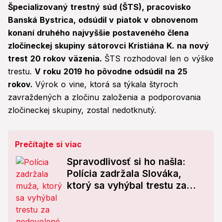
Špecializovaný trestný súd (ŠTS), pracovisko
Banská Bystrica, odsúdil v piatok v obnovenom
konaní druhého najvyššie postaveného člena
zločineckej skupiny sátorovci Kristiána K. na nový
trest 20 rokov väzenia.
ŠTS rozhodoval len o výške
trestu.
V roku 2019 ho pôvodne odsúdil na 25
rokov.
Výrok o vine, ktorá sa týkala štyroch
zavraždených a zločinu založenia a podporovania
zločineckej skupiny, zostal nedotknutý.
Prečítajte si viac
Spravodlivosť si ho našla:
Polícia zadržala Slováka,
ktorý sa vyhýbal trestu za
nedovolené ozbrojovanie