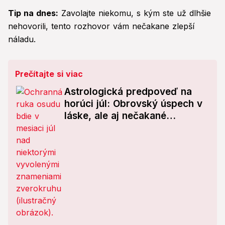
Tip na dnes:
Zavolajte niekomu, s kým ste už dlhšie
nehovorili, tento rozhovor vám nečakane zlepší
náladu.
Prečítajte si viac
Astrologická predpoveď na
horúci júl: Obrovský úspech v
láske, ale aj nečakané
zdravotné problémy! Čo
vesmír nadelil vám?