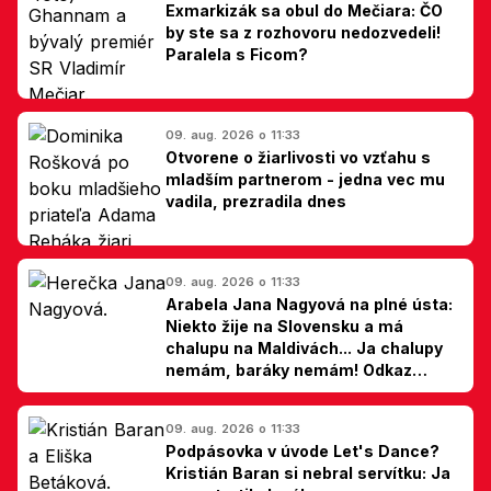
Exmarkizák sa obul do Mečiara: ČO
by ste sa z rozhovoru nedozvedeli!
Paralela s Ficom?
09. aug. 2026 o 11:33
Otvorene o žiarlivosti vo vzťahu s
mladším partnerom - jedna vec mu
vadila, prezradila dnes
09. aug. 2026 o 11:33
Arabela Jana Nagyová na plné ústa:
Niekto žije na Slovensku a má
chalupu na Maldivách... Ja chalupy
nemám, baráky nemám! Odkaz
Slovákom
09. aug. 2026 o 11:33
Podpásovka v úvode Let's Dance?
Kristián Baran si nebral servítku: Ja