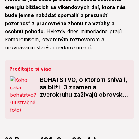
energiu blížiacich sa víkendových dní, ktorá nás
bude jemne nabádať spomaliť a presunúť
pozornosť z pracovného zhonu na vzťahy a
osobnú pohodu.
Hviezdy dnes mimoriadne prajú
kompromisom, otvoreným rozhovorom a
urovnávaniu starých nedorozumení.
Prečítajte si viac
BOHATSTVO, o ktorom snívali,
sa blíži: 3 znamenia
zverokruhu zažívajú obrovský
finančný boom! Ste medzi nimi
aj vy?