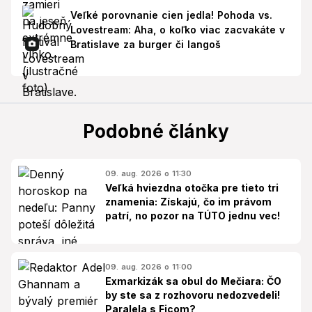
Veľké porovnanie cien jedla! Pohoda vs.
Lovestream: Aha, o koľko viac zacvakáte v
Bratislave za burger či langoš
Podobné články
09. aug. 2026 o 11:30
Veľká hviezdna otočka pre tieto tri
znamenia: Získajú, čo im právom
patrí, no pozor na TÚTO jednu vec!
09. aug. 2026 o 11:00
Exmarkizák sa obul do Mečiara: ČO
by ste sa z rozhovoru nedozvedeli!
Paralela s Ficom?