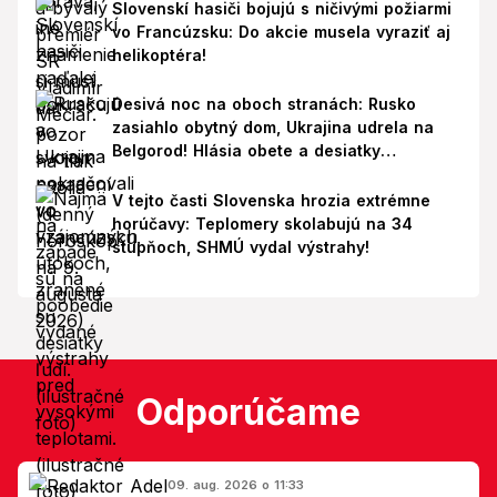
Slovenskí hasiči bojujú s ničivými požiarmi
vo Francúzsku: Do akcie musela vyraziť aj
helikoptéra!
Desivá noc na oboch stranách: Rusko
zasiahlo obytný dom, Ukrajina udrela na
Belgorod! Hlásia obete a desiatky
zranených
V tejto časti Slovenska hrozia extrémne
horúčavy: Teplomery skolabujú na 34
stupňoch, SHMÚ vydal výstrahy!
Odporúčame
09. aug. 2026 o 11:33