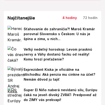
Najčítanejšie
4 hodiny
72 hodín
Sťahovanie do zahraničia?! Maroš Kramár
porovnal Slovensko s Českom: U nás je
špina a zima, u nich...
Veľký nedeľný horoskop: Levom prasknú
nervy a Váhy dostanú facku od reality!
Komu hrozí preťaženie?
Exprezident Kiska je oficiálne na
dôchodku: Aká penzia mu cinkne na účet?
Nemám dôvod ju tajiť
Super El Niño naberá nevídanú silu, Európu
čaká na jeseň divoký ZVRAT: Predpoveď až
do ZIMY vás prekvapí!