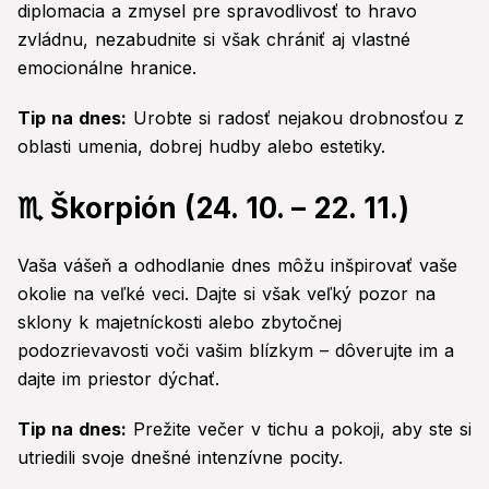
diplomacia a zmysel pre spravodlivosť to hravo
zvládnu, nezabudnite si však chrániť aj vlastné
emocionálne hranice.
Tip na dnes:
Urobte si radosť nejakou drobnosťou z
oblasti umenia, dobrej hudby alebo estetiky.
♏ Škorpión (24. 10. – 22. 11.)
Vaša vášeň a odhodlanie dnes môžu inšpirovať vaše
okolie na veľké veci. Dajte si však veľký pozor na
sklony k majetníckosti alebo zbytočnej
podozrievavosti voči vašim blízkym – dôverujte im a
dajte im priestor dýchať.
Tip na dnes:
Prežite večer v tichu a pokoji, aby ste si
utriedili svoje dnešné intenzívne pocity.