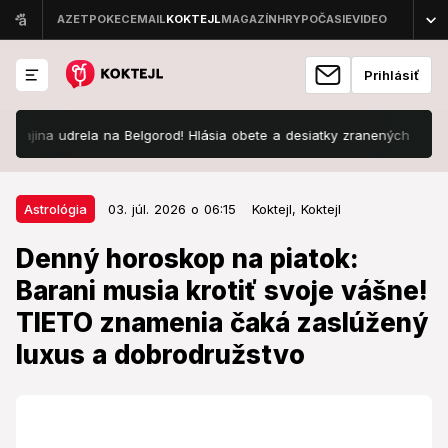
Prihlásiť
rela na Belgorod! Hlásia obete a desiatky zranených
V tejto čas
03. júl. 2026 o 06:15
Astrológia
Astrológia
03. júl. 2026 o 06:15
Koktejl,
Koktejl
Denný horoskop na piatok: Barani
Denný horoskop na piatok:
musia krotiť svoje vášne! TIETO
Barani musia krotiť svoje vášne!
znamenia čaká zaslúžený luxus a
TIETO znamenia čaká zaslúžený
dobrodružstvo
luxus a dobrodružstvo
Či už vás čaká náročné finišovanie s projektmi v
práci, alebo už len v duchu plánujete víkendový relax,
prečítajte si, čo si pre vás vesmír na prahu tohto