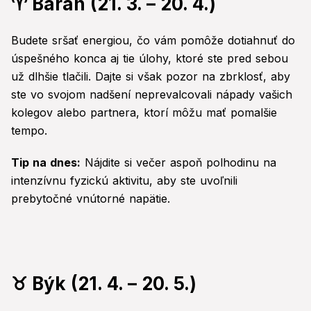
♈ Baran (21. 3. – 20. 4.)
Budete sršať energiou, čo vám pomôže dotiahnuť do
úspešného konca aj tie úlohy, ktoré ste pred sebou
už dlhšie tlačili. Dajte si však pozor na zbrklosť, aby
ste vo svojom nadšení neprevalcovali nápady vašich
kolegov alebo partnera, ktorí môžu mať pomalšie
tempo.
Tip na dnes:
Nájdite si večer aspoň polhodinu na
intenzívnu fyzickú aktivitu, aby ste uvoľnili
prebytočné vnútorné napätie.
♉ Býk (21. 4. – 20. 5.)