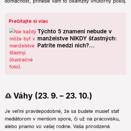
domácnosť, prinesie vám to okamžitý vnútorný pokoj.
Prečítajte si viac
Týchto 5 znamení nebude v
manželstve NIKDY šťastných:
Patríte medzi nich?
Astrológovia majú jasnú radu!
♎ Váhy (23. 9. – 23. 10.)
Je veľmi pravdepodobné, že sa budete musieť stať
mediátorom v menšom spore, či už na pracovisku,
alebo priamo vo vašej rodine. Vaša prirodzená