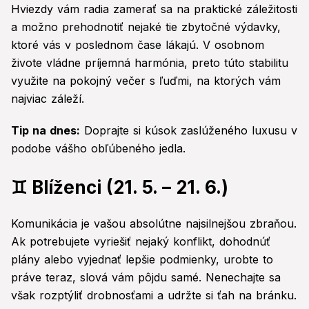
Hviezdy vám radia zamerať sa na praktické záležitosti
a možno prehodnotiť nejaké tie zbytočné výdavky,
ktoré vás v poslednom čase lákajú. V osobnom
živote vládne príjemná harmónia, preto túto stabilitu
využite na pokojný večer s ľuďmi, na ktorých vám
najviac záleží.
Tip na dnes:
Doprajte si kúsok zaslúženého luxusu v
podobe vášho obľúbeného jedla.
♊ Blíženci (21. 5. – 21. 6.)
Komunikácia je vašou absolútne najsilnejšou zbraňou.
Ak potrebujete vyriešiť nejaký konflikt, dohodnúť
plány alebo vyjednať lepšie podmienky, urobte to
práve teraz, slová vám pôjdu samé. Nenechajte sa
však rozptýliť drobnosťami a udržte si ťah na bránku.