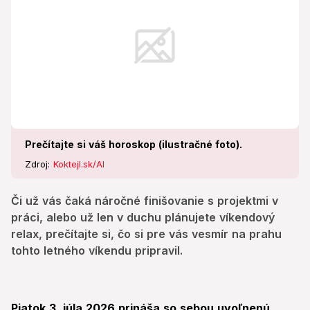
letného víkendu pripravil.
Prečítajte si váš horoskop (ilustračné foto).
Zdroj:
Koktejl.sk/AI
Či už vás čaká náročné finišovanie s projektmi v
práci, alebo už len v duchu plánujete víkendový
relax, prečítajte si, čo si pre vás vesmír na prahu
tohto letného víkendu pripravil.
Piatok 3. júla 2026 prináša so sebou uvoľnenú