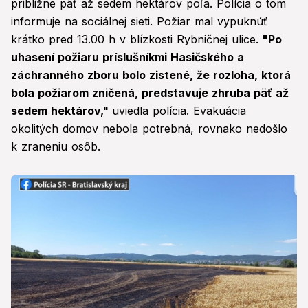
približne päť až sedem hektárov poľa. Polícia o tom
informuje na sociálnej sieti. Požiar mal vypuknúť
krátko pred 13.00 h v blízkosti Rybničnej ulice.
"Po
uhasení požiaru príslušníkmi Hasičského a
záchranného zboru bolo zistené, že rozloha, ktorá
bola požiarom zničená, predstavuje zhruba päť až
sedem hektárov,"
uviedla polícia. Evakuácia
okolitých domov nebola potrebná, rovnako nedošlo
k zraneniu osôb.