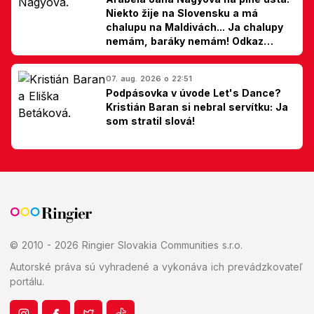
Niekto žije na Slovensku a má
chalupu na Maldivách... Ja chalupy
nemám, baráky nemám! Odkaz
Slovákom
07. aug. 2026 o 22:51
Podpásovka v úvode Let's Dance?
Kristián Baran si nebral servítku: Ja
som stratil slová!
© 2010 - 2026 Ringier Slovakia Communities s.r.o.
Autorské práva sú vyhradené a vykonáva ich prevádzkovateľ
portálu.