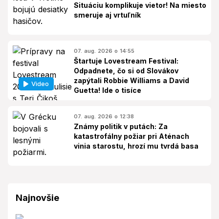
Situáciu komplikuje vietor! Na miesto
smeruje aj vrtuľník
07. aug. 2026 o 14:55
Štartuje Lovestream Festival:
Odpadnete, čo si od Slovákov
zapýtali Robbie Williams a David
Video
Guetta! Ide o tisíce
07. aug. 2026 o 12:38
Známy politik v putách: Za
katastrofálny požiar pri Aténach
vinia starostu, hrozí mu tvrdá basa
Najnovšie