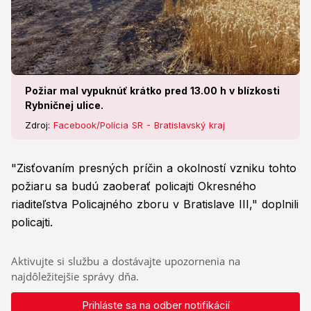
Požiar mal vypuknúť krátko pred 13.00 h v blízkosti
Rybničnej ulice.
Zdroj:
Facebook/Polícia SR - Bratislavský kraj
"Zisťovaním presných príčin a okolností vzniku tohto
požiaru sa budú zaoberať policajti Okresného
riaditeľstva Policajného zboru v Bratislave III," doplnili
policajti.
Aktivujte si službu a dostávajte upozornenia na
najdôležitejšie správy dňa.
Prihláste sa na odber notifikácií