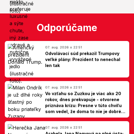
Odporúčame
07. aug. 2026 o 22:51
Odvolávací súd prekazil Trumpovy
veľké plány: Prezident to nenechal
len tak
07. aug. 2026 o 22:51
Vo vzťahu so Zuzkou je viac ako 20
rokov, dnes prekvapuje - otvorene
priznáva krízu: Presne v túto chvíľu
som vedel, že doma to nie je dobré,
hovorí Milan Ondrík
07. aug. 2026 o 22:51
Arabela Jana Nagyová na plné ústa: