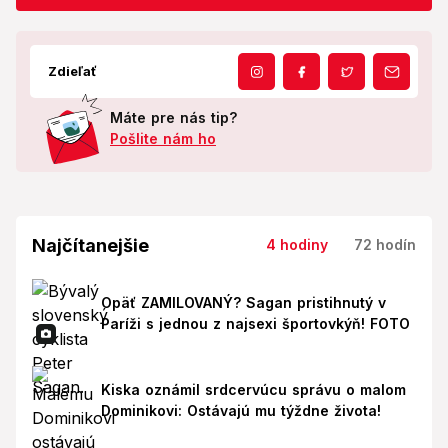
Zdieľať
Máte pre nás tip?
Pošlite nám ho
Najčítanejšie
4 hodiny
72 hodín
Opäť ZAMILOVANÝ? Sagan pristihnutý v
Paríži s jednou z najsexi športovkýň! FOTO
Kiska oznámil srdcervúcu správu o malom
Dominikovi: Ostávajú mu týždne života!