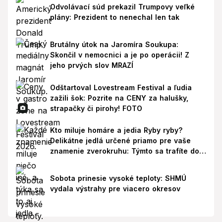
Odvolávací súd prekazil Trumpovy veľké
plány: Prezident to nenechal len tak
Brutálny útok na Jaromíra Soukupa:
Skončil v nemocnici a je po operácii! Z
jeho prvých slov MRAZÍ
Odštartoval Lovestream Festival a ľudia
zažili šok: Pozrite na CENY za halušky,
strapačky či pirohy! FOTO
Kto miluje homáre a jedia Ryby ryby?
Delikátne jedlá určené priamo pre vaše
znamenie zverokruhu: Týmto sa trafíte do
ich chutí!
Sobota prinesie vysoké teploty: SHMÚ
vydala výstrahy pre viacero okresov