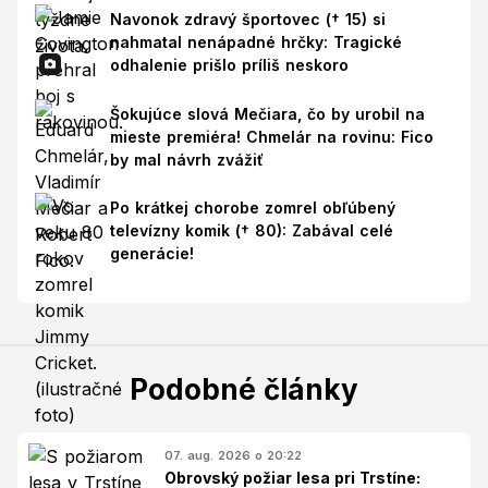
Navonok zdravý športovec († 15) si
nahmatal nenápadné hrčky: Tragické
odhalenie prišlo príliš neskoro
Šokujúce slová Mečiara, čo by urobil na
mieste premiéra! Chmelár na rovinu: Fico
by mal návrh zvážiť
Po krátkej chorobe zomrel obľúbený
televízny komik († 80): Zabával celé
generácie!
Podobné články
07. aug. 2026 o 20:22
Obrovský požiar lesa pri Trstíne: