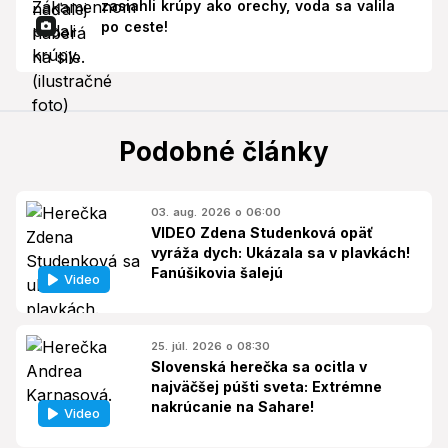
zasiahli krúpy ako orechy, voda sa valila
po ceste!
Podobné články
03. aug. 2026 o 06:00
VIDEO Zdena Studenková opäť
vyráža dych: Ukázala sa v plavkách!
Fanúšikovia šalejú
Video
25. júl. 2026 o 08:30
Slovenská herečka sa ocitla v
najväčšej púšti sveta: Extrémne
nakrúcanie na Sahare!
Video