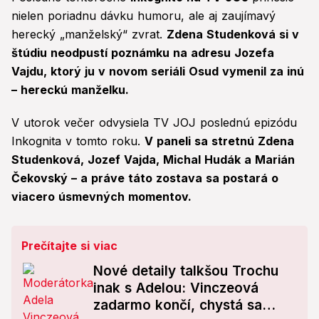
nielen poriadnu dávku humoru, ale aj zaujímavý
herecký „manželský“ zvrat.
Zdena Studenková si v
štúdiu neodpustí poznámku na adresu Jozefa
Vajdu, ktorý ju v novom seriáli Osud vymenil za inú
– hereckú manželku.
V utorok večer odvysiela TV JOJ poslednú epizódu
Inkognita v tomto roku.
V paneli sa stretnú Zdena
Studenková, Jozef Vajda, Michal Hudák a Marián
Čekovský – a práve táto zostava sa postará o
viacero úsmevných momentov.
Prečítajte si viac
Nové detaily talkšou Trochu
inak s Adelou: Vinczeová
zadarmo končí, chystá sa