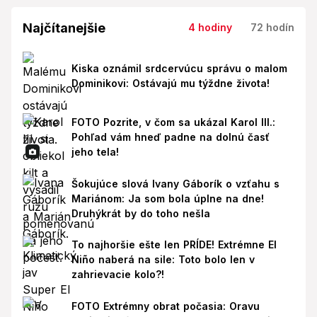
Najčítanejšie
4 hodiny
72 hodín
Kiska oznámil srdcervúcu správu o malom
Dominikovi: Ostávajú mu týždne života!
FOTO Pozrite, v čom sa ukázal Karol III.:
Pohľad vám hneď padne na dolnú časť
jeho tela!
Šokujúce slová Ivany Gáborík o vzťahu s
Mariánom: Ja som bola úplne na dne!
Druhýkrát by do toho nešla
To najhoršie ešte len PRÍDE! Extrémne El
Niño naberá na sile: Toto bolo len v
zahrievacie kolo?!
FOTO Extrémny obrat počasia: Oravu