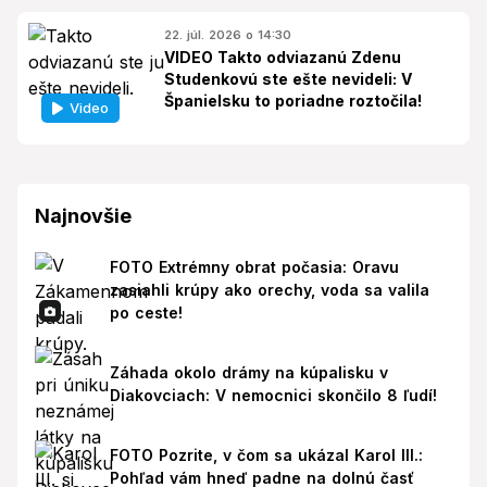
22. júl. 2026 o 14:30
VIDEO Takto odviazanú Zdenu
Studenkovú ste ešte nevideli: V
Španielsku to poriadne roztočila!
Video
Najnovšie
FOTO Extrémny obrat počasia: Oravu
zasiahli krúpy ako orechy, voda sa valila
po ceste!
Záhada okolo drámy na kúpalisku v
Diakovciach: V nemocnici skončilo 8 ľudí!
FOTO Pozrite, v čom sa ukázal Karol III.:
Pohľad vám hneď padne na dolnú časť