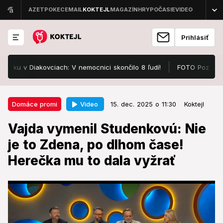
Prihlásiť
 Diakovciach: V nemocnici skončilo 8 ľudí!
FOTO Pozrite, v čom s
15. dec. 2025 o 11:30
Domáce promi
Video
Domáce promi
15. dec. 2025 o 11:30
Koktejl
Vajda vymenil Studenkovú: Nie je
Vajda vymenil Studenkovú: Nie
to Zdena, po dlhom čase! Herečka
je to Zdena, po dlhom čase!
mu to dala vyžrať
Herečka mu to dala vyžrať
Pocítil to.