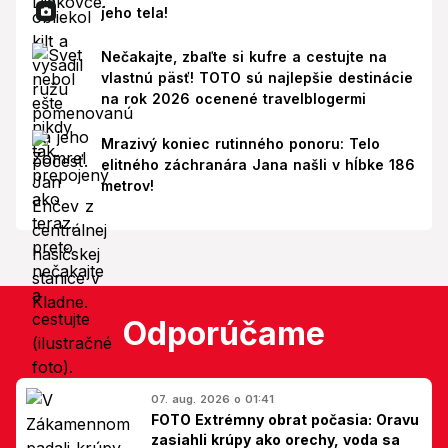
jeho tela!
Nečakajte, zbaľte si kufre a cestujte na
vlastnú päsť! TOTO sú najlepšie destinácie
na rok 2026 ocenené travelblogermi
Mrazivý koniec rutinného ponoru: Telo
elitného záchranára Jana našli v hĺbke 186
metrov!
Odporúčame
07. aug. 2026 o 01:41
FOTO Extrémny obrat počasia: Oravu
zasiahli krúpy ako orechy, voda sa