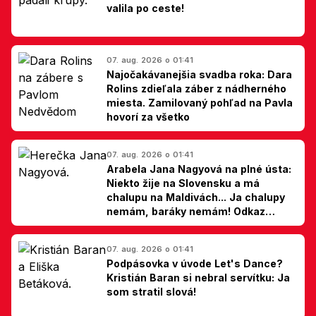
valila po ceste!
07. aug. 2026 o 01:41
Najočakávanejšia svadba roka: Dara
Rolins zdieľala záber z nádherného
miesta. Zamilovaný pohľad na Pavla
hovorí za všetko
07. aug. 2026 o 01:41
Arabela Jana Nagyová na plné ústa:
Niekto žije na Slovensku a má
chalupu na Maldivách... Ja chalupy
nemám, baráky nemám! Odkaz
Slovákom
07. aug. 2026 o 01:41
Podpásovka v úvode Let's Dance?
Kristián Baran si nebral servítku: Ja
som stratil slová!