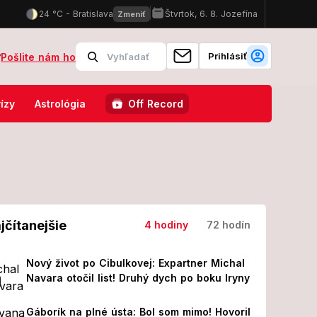
Prihlásiť
?
Pošlite nám ho
 Na mieste zasahujú protiteroristické zložky
Slovenskí policajti 
ízy
Astrológia
Off Record
jčítanejšie
4 hodiny
72 hodín
Nový život po Cibulkovej: Expartner Michal
Navara otočil list! Druhý dych po boku Iryny
Gáborík na plné ústa: Bol som mimo! Hovoril