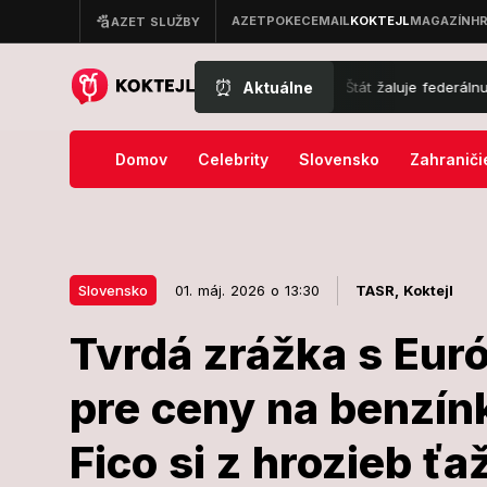
⏰
Aktuálne
Nový zvrat v kauze Epstein: Štát žaluje federálnu vládu, ho
Domov
Celebrity
Slovensko
Zahraniči
Slovensko
01. máj. 2026 o 13:30
TASR,
Koktejl
Tvrdá zrážka s Eur
01. máj. 2026 o 13:30
Slovensko
pre ceny na benzín
Tvrdá zrážka
Fico si z hrozieb ť