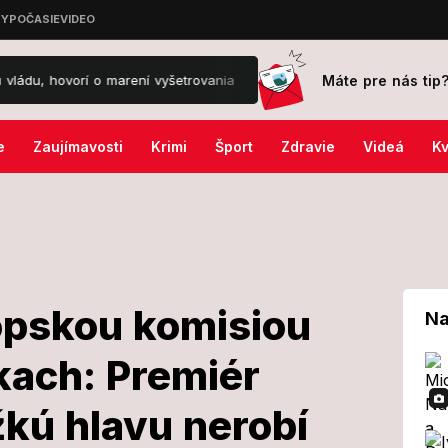
Máte pre nás tip
vorí o marení vyšetrovania
Mimoriadny poplach na známom letisku:
e
Zaujímavosti
Krimi
Šport
Zdravie
Videá
Kv
ópskou komisiou
Na
kach: Premiér
 s Európskou
ažkú hlavu nerobí