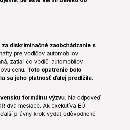
ltujeme. Je ešte veľmi ďaleko do
.
 za diskriminačné zaobchádzanie s
afty pre vodičov automobilov
ná, zatiaľ čo vodiči automobilov
rhovú cenu.
Toto opatrenie bolo
la sa jeho platnosť ďalej predĺžila.
lovensku formálnu výzvu.
Na odpoveď
SR dva mesiace. Ak exekutíva EÚ
ďalší právny krok vydať odôvodnené