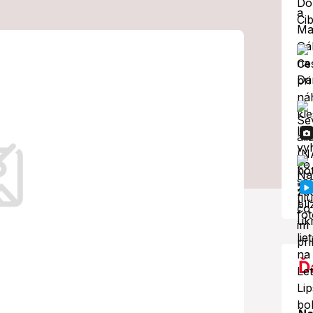
 ceny na
remiér Fico si z
 hlavu nerobí
vojaké ceny palív.
Ď