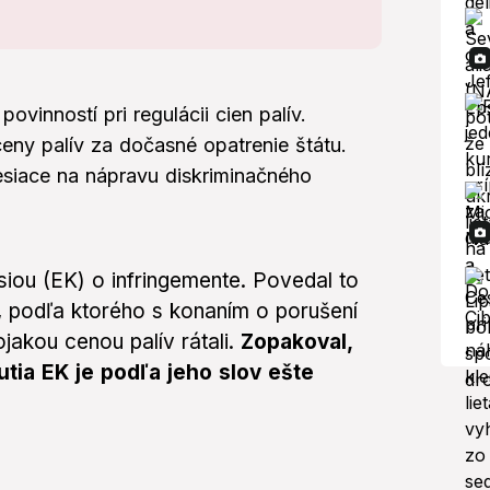
ovinností pri regulácii cien palív.
eny palív za dočasné opatrenie štátu.
siace na nápravu diskriminačného
iou (EK) o infringemente. Povedal to
 podľa ktorého s konaním o porušení
ojakou cenou palív rátali.
Zopakoval,
tia EK je podľa jeho slov ešte