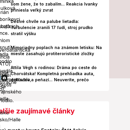
som žene, že to zabalím... Reakcia Ivanky
priniesla veľký zvrat
Desivé chvíle na palube lietadla:
Turbulencie zranili 17 ľudí, stroj prudko
stratil výšku
Mimoriadny poplach na známom letisku: Na
mieste zasahujú protiteroristické zložky
Attila Végh s rodinou: Dráma po ceste do
Chorvátska! Kompletná prehliadka auta,
dokladov a peňazí... Neuveríte, prečo
alšie zaujímavé články