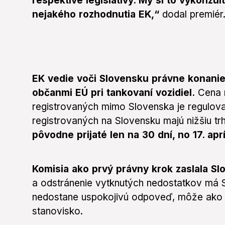
respektíve legislatívy. My si to vykonzu
nejakého rozhodnutia EK,“
dodal premiér
EK vedie voči Slovensku právne konanie
občanmi EÚ pri tankovaní vozidiel.
Cena n
registrovaných mimo Slovenska je regulova
registrovaných na Slovensku majú nižšiu t
pôvodne prijaté len na 30 dní, no 17. aprí
Komisia ako prvý právny krok zaslala S
a odstránenie vytknutých nedostatkov má 
nedostane uspokojivú odpoveď, môže ako 
stanovisko.