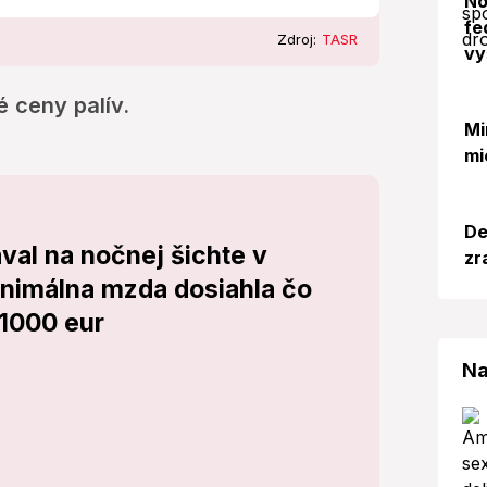
No
fe
Zdroj:
TASR
vy
é ceny palív.
Mi
mi
De
val na nočnej šichte v
zr
inimálna mzda dosiahla čo
 1000 eur
Na