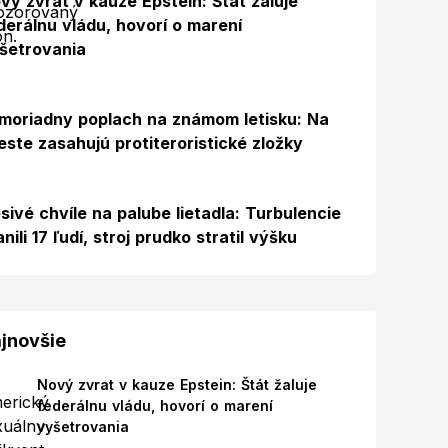
vý zvrat v kauze Epstein: Štát žaluje
derálnu vládu, hovorí o marení
šetrovania
Foto
moriadny poplach na známom letisku: Na
este zasahujú protiteroristické zložky
sivé chvíle na palube lietadla: Turbulencie
anili 17 ľudí, stroj prudko stratil výšku
jnovšie
Nový zvrat v kauze Epstein: Štát žaluje
federálnu vládu, hovorí o marení
vyšetrovania