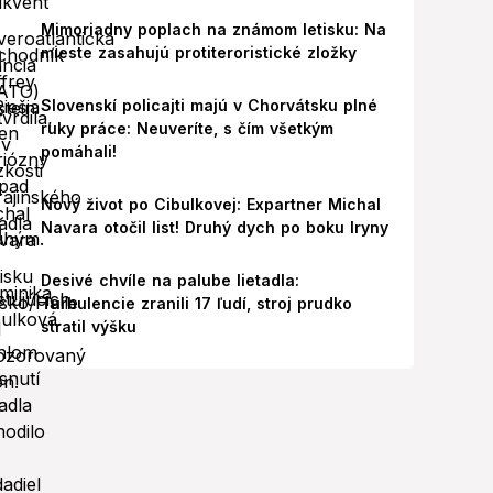
Mimoriadny poplach na známom letisku: Na
mieste zasahujú protiteroristické zložky
Slovenskí policajti majú v Chorvátsku plné
ruky práce: Neuveríte, s čím všetkým
pomáhali!
Nový život po Cibulkovej: Expartner Michal
Navara otočil list! Druhý dych po boku Iryny
Desivé chvíle na palube lietadla:
Turbulencie zranili 17 ľudí, stroj prudko
stratil výšku