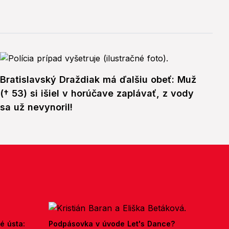
Bratislavský Draždiak má ďalšiu obeť: Muž
(† 53) si išiel v horúčave zaplávať, z vody
sa už nevynoril!
é ústa:
Podpásovka v úvode Let's Dance?