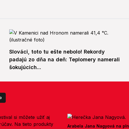
Slováci, toto tu ešte nebolo! Rekordy
padajú zo dňa na deň: Teplomery namerali
šokujúcich...
p
Arabela Jana Nagyová na pln