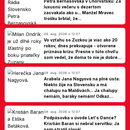
Petra Bernasovská v Chorvátsku: Za
luxusnú večeru s dezertom
zacvakala ako u... Manžel Mravec
trošku brblal, že...
08. aug. 2026 o 12:07
Vo vzťahu so Zuzkou je viac ako 20
rokov, dnes prekvapuje - otvorene
priznáva krízu: Presne v túto chvíľu
som vedel, že doma to nie je dobré,
hovorí Milan Ondrík
08. aug. 2026 o 12:07
Arabela Jana Nagyová na plné ústa:
Niekto žije na Slovensku a má
chalupu na Maldivách... Ja chalupy
nemám, baráky nemám! Odkaz
Slovákom
08. aug. 2026 o 12:07
Podpásovka v úvode Let's Dance?
Kristián Baran si nebral servítku: Ja
som stratil slová!