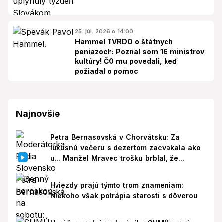
25. júl. 2026 o 14:00
Hammel TVRDO o štátnych
peniazoch: Poznal som 16 ministrov
kultúry! ČO mu povedali, keď
požiadal o pomoc
Najnovšie
Petra Bernasovská v Chorvátsku: Za
luxusnú večeru s dezertom zacvakala ako
u... Manžel Mravec trošku brblal, že...
Hviezdy prajú týmto trom znameniam:
Niekoho však potrápia starosti s dôverou