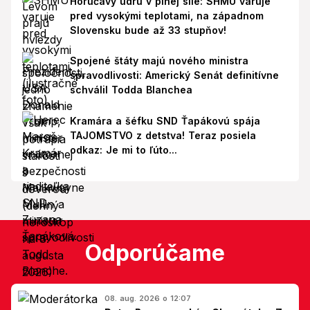
Horúčavy udrú v plnej sile: SHMÚ varuje
pred vysokými teplotami, na západnom
Slovensku bude až 33 stupňov!
Spojené štáty majú nového ministra
spravodlivosti: Americký Senát definitívne
schválil Todda Blanchea
Kramára a šéfku SND Ťapákovú spája
TAJOMSTVO z detstva! Teraz posiela
odkaz: Je mi to ľúto...
Odporúčame
08. aug. 2026 o 12:07