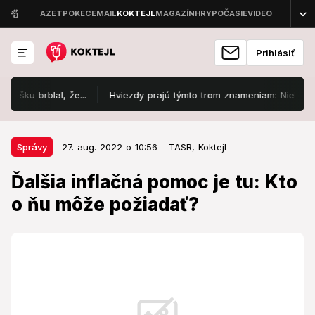
Prihlásiť
 brblal, že...
Hviezdy prajú týmto trom znameniam: Niekoho však 
27. aug. 2022 o 10:56
Správy
Správy
27. aug. 2022 o 10:56
TASR,
Koktejl
Ďalšia inflačná pomoc je tu: Kto o
Ďalšia inflačná pomoc je tu: Kto
ňu môže požiadať?
o ňu môže požiadať?
Jednorazová dotácia má reflektovať zvýšenú mieru
inflácie.