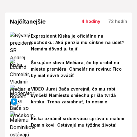
Najčítanejšie
4 hodiny
72 hodín
Exprezident Kiska je oficiálne na
dôchodku: Aká penzia mu cinkne na účet?
Nemám dôvod ju tajiť
Šokujúce slová Mečiara, čo by urobil na
mieste premiéra! Chmelár na rovinu: Fico
by mal návrh zvážiť
VIDEO Juraj Bača zverejnil, čo mu robí
synček! Namiesto smiechu prišla tvrdá
kritika: Treba zasiahnuť, to nesmie
Kiska oznámil srdcervúcu správu o malom
Dominikovi: Ostávajú mu týždne života!