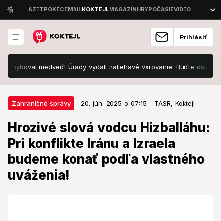
Prihlásiť
val medveď! Úrady vydali naliehavé varovanie: Buďte ostražití!
20. jún. 2025 o 07:15
Zahraničné správy
Zahraničné správy
20. jún. 2025 o 07:15
TASR,
Koktejl
Hrozivé slová vodcu Hizballáhu:
Hrozivé slová vodcu Hizballáhu:
Pri konflikte Iránu a Izraela
Pri konflikte Iránu a Izraela
budeme konať podľa vlastného
budeme konať podľa vlastného
uváženia!
uváženia!
Reagoval tak na varovania americkej prezidentskej
administratívy.