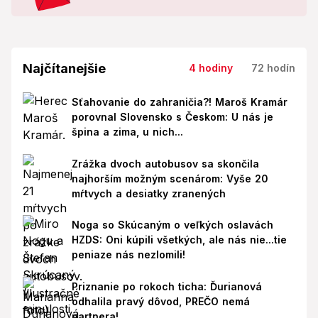
Najčítanejšie
4 hodiny
72 hodín
Sťahovanie do zahraničia?! Maroš Kramár
porovnal Slovensko s Českom: U nás je
špina a zima, u nich...
Zrážka dvoch autobusov sa skončila
najhorším možným scenárom: Vyše 20
mŕtvych a desiatky zranených
Noga so Skúcaným o veľkých oslavách
HZDS: Oni kúpili všetkých, ale nás nie...tie
peniaze nás nezlomili!
Priznanie po rokoch ticha: Ďurianová
odhalila pravý dôvod, PREČO nemá
partnera!