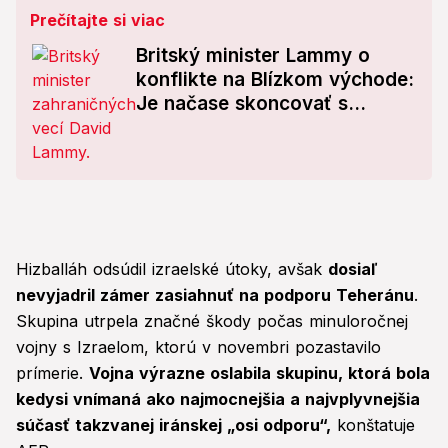
Prečítajte si viac
Britský minister Lammy o
konflikte na Blízkom východe:
Je načase skoncovať s...
Hizballáh odsúdil izraelské útoky, avšak
dosiaľ
nevyjadril zámer zasiahnuť na podporu Teheránu
.
Skupina utrpela značné škody počas minuloročnej
vojny s Izraelom, ktorú v novembri pozastavilo
prímerie.
Vojna výrazne oslabila skupinu, ktorá bola
kedysi vnímaná ako najmocnejšia a najvplyvnejšia
súčasť takzvanej iránskej „osi odporu“,
konštatuje