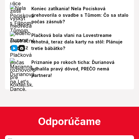
Koniec zatĺkania! Nela Pocisková
prehovorila o svadbe s Tůmom: Čo sa stalo
počas zásnub?
Plačková bola vlani na Lovestreame
tehotná, teraz dala karty na stôl: Plánuje
tretie bábätko?
Priznanie po rokoch ticha: Ďurianová
odhalila pravý dôvod, PREČO nemá
partnera!
Odporúčame