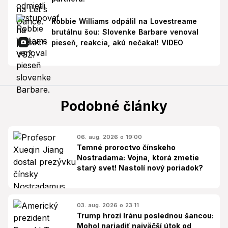
Robbie Williams odpálil na Lovestreame
brutálnu šou: Slovenke Barbare venoval
pieseň, reakcia, akú nečakal! VIDEO
Podobné články
06. aug. 2026 o 19:00
Temné proroctvo čínskeho
Nostradama: Vojna, ktorá zmetie
starý svet! Nastolí nový poriadok?
03. aug. 2026 o 23:11
Trump hrozí Iránu poslednou šancou:
Mohol nariadiť najväčší útok od