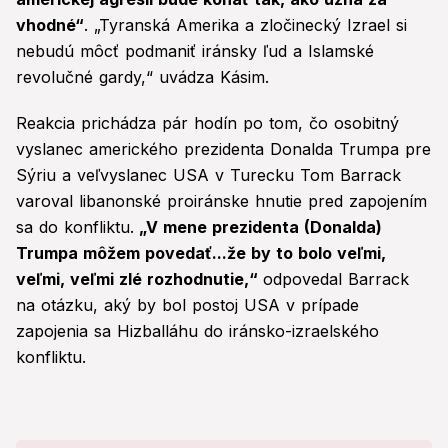
vhodné“
. „Tyranská Amerika a zločinecký Izrael si
nebudú môcť podmaniť iránsky ľud a Islamské
revolučné gardy,“ uvádza Kásim.
Reakcia prichádza pár hodín po tom, čo osobitný
vyslanec amerického prezidenta Donalda Trumpa pre
Sýriu a veľvyslanec USA v Turecku Tom Barrack
varoval libanonské proiránske hnutie pred zapojením
sa do konfliktu.
„V mene prezidenta (Donalda)
Trumpa môžem povedať...že by to bolo veľmi,
veľmi, veľmi zlé rozhodnutie,“
odpovedal Barrack
na otázku, aký by bol postoj USA v prípade
zapojenia sa Hizballáhu do iránsko-izraelského
konfliktu.