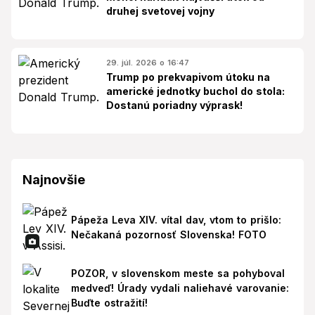
druhej svetovej vojny
29. júl. 2026 o 16:47
Trump po prekvapivom útoku na
americké jednotky buchol do stola:
Dostanú poriadny výprask!
Najnovšie
Pápeža Leva XIV. vítal dav, vtom to prišlo:
Nečakaná pozornosť Slovenska! FOTO
POZOR, v slovenskom meste sa pohyboval
medveď! Úrady vydali naliehavé varovanie:
Buďte ostražití!