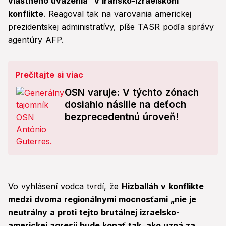
vlastného uváženia“ v iránsko-izraelskom
konflikte
. Reagoval tak na varovania americkej
prezidentskej administratívy, píše TASR podľa správy
agentúry AFP.
Prečítajte si viac
OSN varuje: V týchto zónach
dosiahlo násilie na deťoch
bezprecedentnú úroveň!
Vo vyhlásení vodca tvrdí, že
Hizballáh v konflikte
medzi dvoma regionálnymi mocnosťami „nie je
neutrálny a proti tejto brutálnej izraelsko-
americkej agresii bude konať tak, ako uzná za