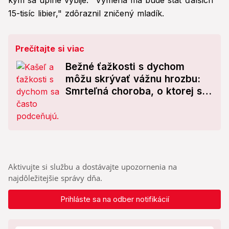
kým sa úplne vybije. "Výmena ma bude stáť ďalších
15-tisíc libier," zdôraznil zničený mladík.
Prečítajte si viac
Bežné ťažkosti s dychom
môžu skrývať vážnu hrozbu:
Smrteľná choroba, o ktorej ste
netušili!
Aktivujte si službu a dostávajte upozornenia na
najdôležitejšie správy dňa.
Prihláste sa na odber notifikácií