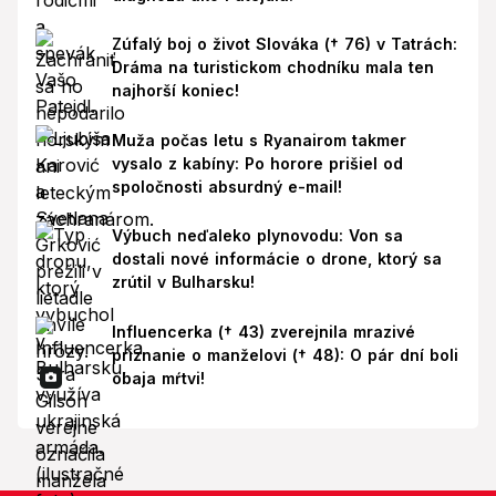
Zúfalý boj o život Slováka († 76) v Tatrách:
Dráma na turistickom chodníku mala ten
najhorší koniec!
Muža počas letu s Ryanairom takmer
vysalo z kabíny: Po horore prišiel od
spoločnosti absurdný e-mail!
Výbuch neďaleko plynovodu: Von sa
dostali nové informácie o drone, ktorý sa
zrútil v Bulharsku!
Influencerka († 43) zverejnila mrazivé
priznanie o manželovi († 48): O pár dní boli
obaja mŕtvi!