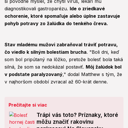
si pôvodne myslel, že chytil vírus, lekári mu
diagnostikovali gastroparézu.
Ide o zriedkavé
ochorenie, ktoré spomaľuje alebo úplne zastavuje
pohyb potravy zo žalúdka do tenkého čreva.
Stav mladému mužovi zabraňoval tráviť potravu,
čo viedlo k silným bolestiam brucha
. "Boli dni, keď
som bol pripútaný na lôžko, pretože bolesť bola taká
silná, že som sa nedokázal postaviť.
Môj žalúdok bol
v podstate paralyzovaný
," dodal Matthew s tým, že
v najhoršom období zvracal až 60-krát denne.
Prečítajte si viac
Trápi vás toto? Príznaky, ktoré
môžu značiť rakovinu