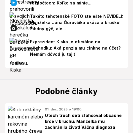
rozpočtoch: Koľko sa minie...
Takéto tehotenské FOTO ste ešte NEVIDELI:
Manželka Jána Ďurovčíka ukázala bruško!
Žiadny gýč, ale...
Exprezident Kiska je oficiálne na
dôchodku: Aká penzia mu cinkne na účet?
Nemám dôvod ju tajiť
Podobné články
01. dec. 2025 o 19:00
Otech troch detí zľahčoval občasné
kŕče v bruchu: Manželka mu
zachránila život! Vážna diagnóza