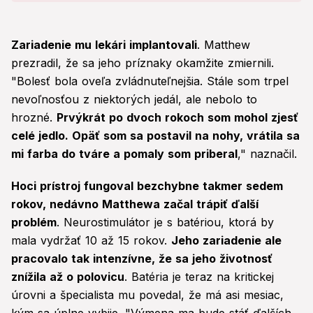
Zariadenie mu lekári implantovali
. Matthew
prezradil, že sa jeho príznaky okamžite zmiernili.
"Bolesť bola oveľa zvládnuteľnejšia. Stále som trpel
nevoľnosťou z niektorých jedál, ale nebolo to
hrozné.
Prvýkrát po dvoch rokoch som mohol zjesť
celé jedlo. Opäť som sa postavil na nohy, vrátila sa
mi farba do tváre a pomaly som priberal
," naznačil.
Hoci prístroj fungoval bezchybne takmer sedem
rokov, nedávno Matthewa začal trápiť ďalší
problém
. Neurostimulátor je s batériou, ktorá by
mala vydržať 10 až 15 rokov.
Jeho zariadenie ale
pracovalo tak intenzívne, že sa jeho životnosť
znížila až o polovicu
. Batéria je teraz na kritickej
úrovni a špecialista mu povedal, že má asi mesiac,