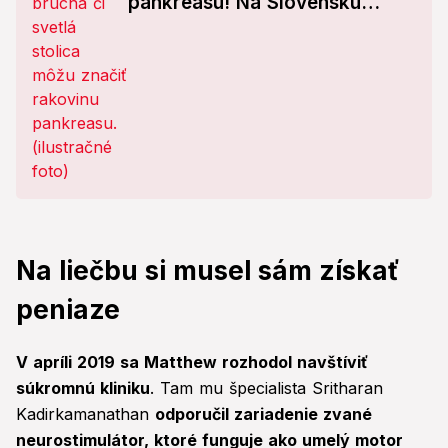
pankreasu! Na Slovensku
každoročne pribudne 1000
prípadov
Na liečbu si musel sám získať
peniaze
V apríli 2019 sa Matthew rozhodol navštíviť
súkromnú kliniku
. Tam mu špecialista Sritharan
Kadirkamanathan
odporučil zariadenie zvané
neurostimulátor, ktoré funguje ako umelý motor