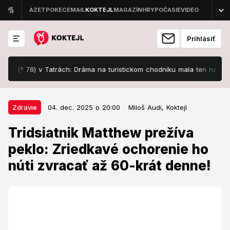
Prihlásiť
† 76) v Tatrách: Dráma na turistickom chodníku mala ten najhorší konie
04. dec. 2025 o 20:00
Zdravie
Zdravie
04. dec. 2025 o 20:00
Miloš Audi,
Koktejl
Tridsiatnik Matthew prežíva
Tridsiatnik Matthew prežíva
peklo: Zriedkavé ochorenie ho
peklo: Zriedkavé ochorenie ho
núti zvracať až 60-krát denne!
núti zvracať až 60-krát denne!
Liečba tohto stavu je extrémne nákladná.