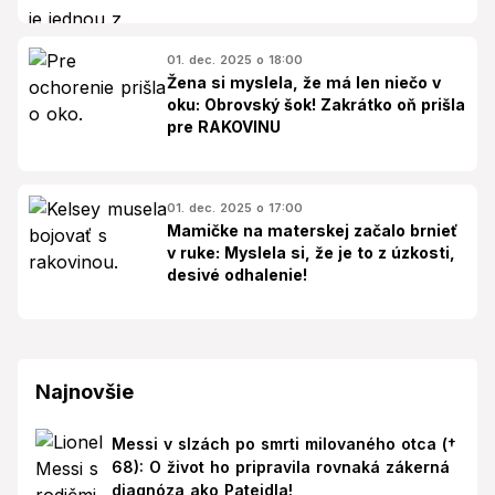
01. dec. 2025 o 18:00
Žena si myslela, že má len niečo v
oku: Obrovský šok! Zakrátko oň prišla
pre RAKOVINU
01. dec. 2025 o 17:00
Mamičke na materskej začalo brnieť
v ruke: Myslela si, že je to z úzkosti,
desivé odhalenie!
Najnovšie
Messi v slzách po smrti milovaného otca (†
68): O život ho pripravila rovnaká zákerná
diagnóza ako Patejdla!