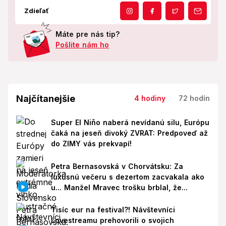
Zdieľať
Máte pre nás tip?
Pošlite nám ho
Najčítanejšie
4 hodiny
72 hodín
Super El Niño naberá nevídanú silu, Európu
čaká na jeseň divoký ZVRAT: Predpoveď až
do ZIMY vás prekvapí!
Petra Bernasovská v Chorvátsku: Za
luxusnú večeru s dezertom zacvakala ako
u... Manžel Mravec trošku brblal, že...
Tisíc eur na festival?! Návštevníci
Lovestreamu prehovorili o svojich