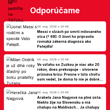
Odporúčame
08. aug. 2026 o 20:46
Messi v slzách po smrti milovaného
otca († 68): O život ho pripravila
rovnaká zákerná diagnóza ako
Patejdla!
08. aug. 2026 o 20:46
Vo vzťahu so Zuzkou je viac ako 20
rokov, dnes prekvapuje - otvorene
priznáva krízu: Presne v túto chvíľu
som vedel, že doma to nie je dobré,
hovorí Milan Ondrík
08. aug. 2026 o 20:46
Arabela Jana Nagyová na plné ústa:
Niekto žije na Slovensku a má
chalupu na Maldivách... Ja chalupy