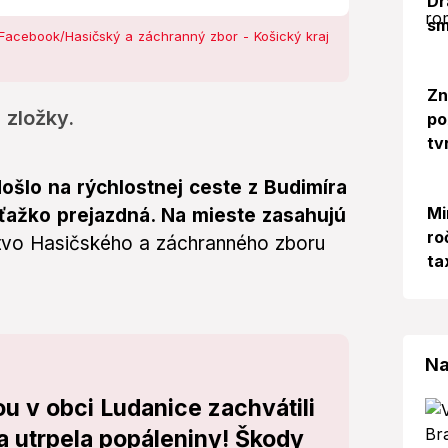
Dr
sm
Facebook/Hasičský a záchranný zbor - Košický kraj
Zn
 zložky.
po
tv
ošlo na rýchlostnej ceste z Budimíra
Mi
ťažko prejazdná. Na mieste zasahujú
ro
stvo Hasičského a záchranného zboru
ta
Na
u v obci Ludanice zachvátili
 utrpela popáleniny! Škody