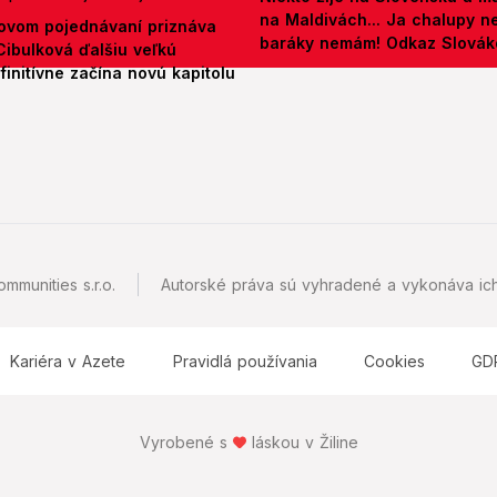
na Maldivách... Ja chalupy 
ovom pojednávaní priznáva
baráky nemám! Odkaz Slová
Cibulková ďalšiu veľkú
initívne začína novú kapitolu
mmunities s.r.o.
Autorské práva sú vyhradené a vykonáva ich
Kariéra v Azete
Pravidlá používania
Cookies
GD
Vyrobené s
láskou v Žiline