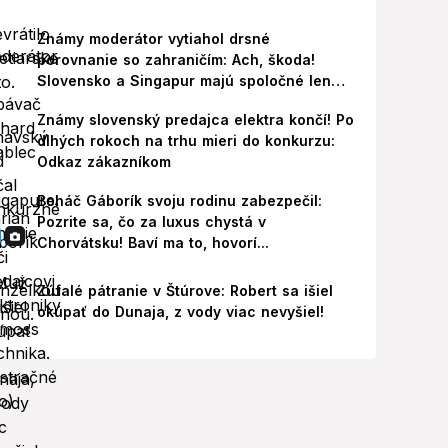
Známy moderátor vytiahol drsné
porovnanie so zahraničím: Ach, škoda!
Slovensko a Singapur majú spoločné len
jedno
Známy slovenský predajca elektra končí! Po
dlhých rokoch na trhu mieri do konkurzu:
Odkaz zákazníkom
Boháč Gáborík svoju rodinu zabezpečil:
Pozrite sa, čo za luxus chystá v
Chorvátsku! Baví ma to, hovorí...
Zúfalé pátranie v Štúrove: Robert sa išiel
okúpať do Dunaja, z vody viac nevyšiel!