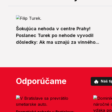
Šokujúca nehoda v centre Prahy!
Poslanec Turek po nehode vyvodil
dôsledky: Ak ma uznajú za vinného...
Odporúčame
🔥
Náš ti
Dramatická nehoda v Bratislave: