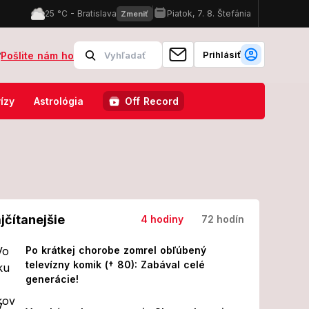
Prihlásiť
?
Pošlite nám ho
čím: Ach, škoda! Slovensko a Singapur majú spoločné len jedno
ízy
Astrológia
Off Record
jčítanejšie
4 hodiny
72 hodín
Po krátkej chorobe zomrel obľúbený
televízny komik († 80): Zabával celé
generácie!