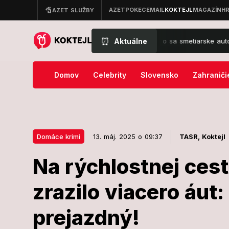
⏰
Aktuálne
Dramatická nehoda v Bratislave: Prevrátilo sa smetiarske auto, hlásia 
Domov
Celebrity
Slovensko
Zahraniči
Domáce krimi
13. máj. 2025 o 09:37
TASR,
Koktejl
Na rýchlostnej cest
13. máj. 2025 o 09:37
Domáce krimi
zrazilo viacero áut:
Na rýchlostne
prejazdný!