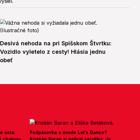
Desivá nehoda na pri Spišskom Štvrtku:
Vozidlo vyletelo z cesty! Hlásia jednu
obeť
é ústa:
Podpásovka v úvode Let's Dance?
á chalupu
Kristián Baran si nebral servítku: Ja