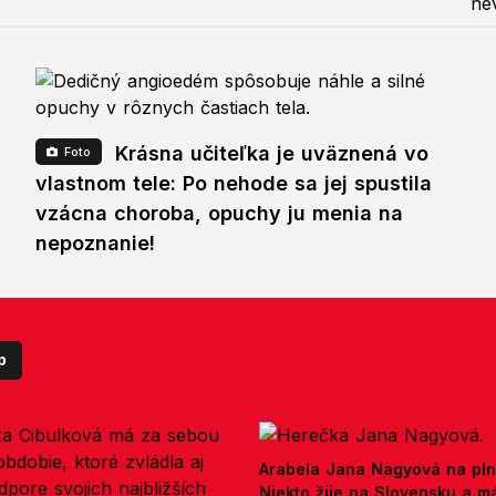
Krásna učiteľka je uväznená vo
Foto
vlastnom tele: Po nehode sa jej spustila
vzácna choroba, opuchy ju menia na
nepoznanie!
p
Arabela Jana Nagyová na pln
Niekto žije na Slovensku a m