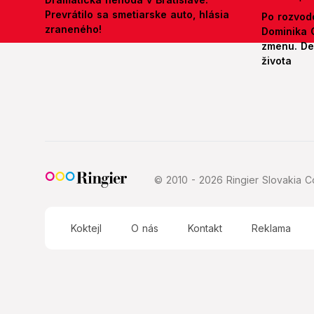
Prevrátilo sa smetiarske auto, hlásia
Po rozvod
zraneného!
Dominika 
zmenu. Def
života
© 2010 - 2026 Ringier Slovakia Co
Koktejl
O nás
Kontakt
Reklama