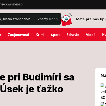
Máte pre nás tip
zraneného!
Známy moderátor vytiahol drsné porovnanie so zahrani
e
Zaujímavosti
Krimi
Šport
Zdravie
Videá
Kv
e pri Budimíri sa
Na
 Úsek je ťažko
j ceste pri