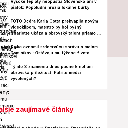
Vysoké teploty neopustia Slovensko ani v
piatok: Popoludní hrozia lokálne búrky!
FOTO Dcéra Karla Gotta prekvapila novým
videoklipom, maestro by bol pyšný:
Charlotte ukázala obrovský talent priamo v
Paríži!
Kiska oznámil srdcervúcu správu o malom
Dominikovi: Ostávajú mu týždne života!
Týmto 3 znameniu dnes padne k nohám
obrovská príležitosť: Patríte medzi
vyvolených?
alšie zaujímavé články