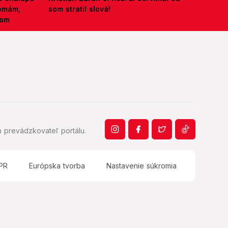
nemám,
som stratil slová!
kom
 prevádzkovateľ portálu.
PR
Európska tvorba
Nastavenie súkromia