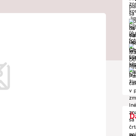
razilo viacero
ťažko prejazdný!
ranné zložky.
Ď