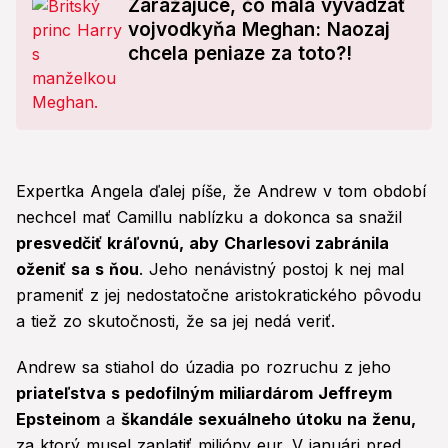
Zarážajúce, čo mala vyvádzať
vojvodkyňa Meghan: Naozaj
chcela peniaze za toto?!
Expertka Angela ďalej píše, že Andrew v tom období
nechcel mať Camillu nablízku a dokonca sa snažil
presvedčiť kráľovnú, aby Charlesovi zabránila
oženiť sa s ňou
. Jeho nenávistný postoj k nej mal
prameniť z jej nedostatočne aristokratického pôvodu
a tiež zo skutočnosti, že sa jej nedá veriť.
Andrew sa stiahol do úzadia po rozruchu z jeho
priateľstva s pedofilným miliardárom Jeffreym
Epsteinom
a
škandále sexuálneho útoku na ženu,
za ktorý musel zaplatiť milióny eur. V januári pred