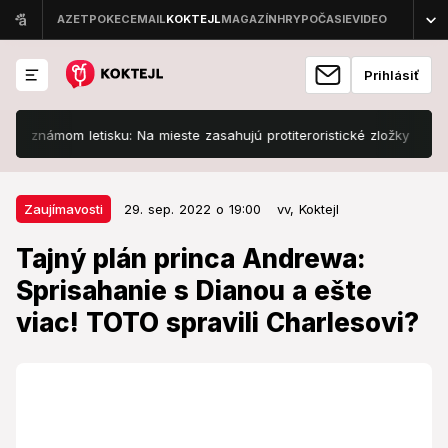
Prihlásiť
mom letisku: Na mieste zasahujú protiteroristické zložky
Slovens
29. sep. 2022 o 19:00
Zaujímavosti
Zaujímavosti
29. sep. 2022 o 19:00
vv,
Koktejl
Tajný plán princa Andrewa:
Tajný plán princa Andrewa:
Sprisahanie s Dianou a ešte viac!
Sprisahanie s Dianou a ešte
TOTO spravili Charlesovi?
viac! TOTO spravili Charlesovi?
Svetlo sveta uzreli ďalšie pikošky z kráľovskej rodiny.