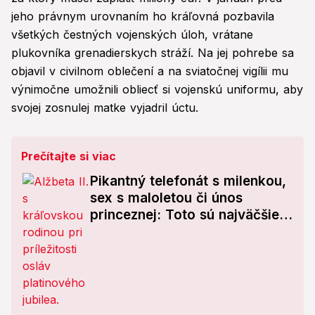
jeho právnym urovnaním ho kráľovná pozbavila
všetkých čestných vojenských úloh, vrátane
plukovníka grenadierskych stráží. Na jej pohrebe sa
objavil v civilnom oblečení a na sviatočnej vigílii mu
výnimočne umožnili obliecť si vojenskú uniformu, aby
svojej zosnulej matke vyjadril úctu.
Prečítajte si viac
Pikantný telefonát s milenkou,
sex s maloletou či únos
princeznej: Toto sú najväčšie
škandály kráľovskej rodiny