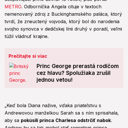
METRO
. Odborníčka Angela cituje v textoch
nemenovaný zdroj z Buckinghamského paláca, ktorý
tvrdí, že zneuctený vojvoda, ktorý bol do narodenia
svojho synovca v dedičskej línii druhý v poradí, veľmi
túžil vládnuť krajine.
Prečítajte si viac
Princ George prerastá rodičom
cez hlavu? Spolužiaka zrušil
jednou vetou!
„Keď bola Diana nažive, vďaka priateľstvu s
Andrewovou manželkou Sarah sa s ním sprisahala,
aby sa
pokúsili princa Charlesa odstrčiť nabok
.
Andrew by sa tak mohol stať regentom princa