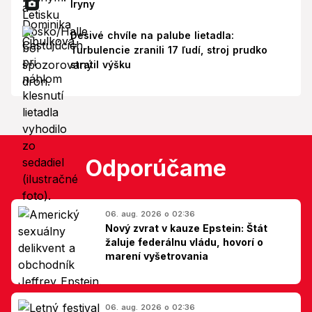
Iryny
Desivé chvíle na palube lietadla:
Turbulencie zranili 17 ľudí, stroj prudko
stratil výšku
Odporúčame
06. aug. 2026 o 02:36
Nový zvrat v kauze Epstein: Štát
žaluje federálnu vládu, hovorí o
marení vyšetrovania
06. aug. 2026 o 02:36