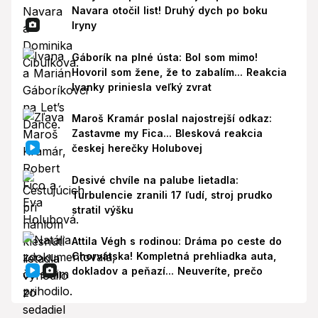
Navara otočil list! Druhý dych po boku
Iryny
Gáborík na plné ústa: Bol som mimo!
Hovoril som žene, že to zabalím... Reakcia
Ivanky priniesla veľký zvrat
Maroš Kramár poslal najostrejší odkaz:
Zastavme my Fica... Blesková reakcia
českej herečky Holubovej
Desivé chvíle na palube lietadla:
Turbulencie zranili 17 ľudí, stroj prudko
stratil výšku
Attila Végh s rodinou: Dráma po ceste do
Chorvátska! Kompletná prehliadka auta,
dokladov a peňazí... Neuveríte, prečo