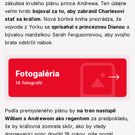
zákulisia krutého plánu princa Andrewa. Ten údajne
veľmi tvrdo
bojoval za to, aby zabránil Charlesovi
stať sa kráľom
. Nová búrlivá kniha prezrádza, že
vojvoda z Yorku sa
sprisahal s princeznou Dianou
a
bývalou manželkou Sarah Fergusonovou, aby svojho
brata odstrčil nabok.
Fotogaléria
14 fotografií
Podľa premysleného plánu by
na trón nastúpil
William s Andrewom ako regentom
za predpokladu,
že by kráľovná zomrela skôr, ako by vtedy
dospievajúci princ dovŕšil 18 rokov, píše portál