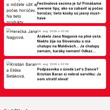
Festivalová sezóna je tu! Prinášame
overené tipy, ako sa zabaviť aj počas
horúčav, tieto kúsky sú jasný must-
have
06. aug. 2026 o 02:36
Arabela Jana Nagyová na plné ústa:
Niekto žije na Slovensku a má
chalupu na Maldivách... Ja chalupy
nemám, baráky nemám! Odkaz
Slovákom
06. aug. 2026 o 02:36
Podpásovka v úvode Let's Dance?
Kristián Baran si nebral servítku: Ja
som stratil slová!