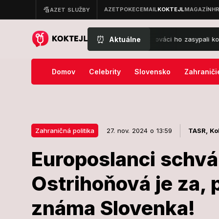
⏰
Aktuálne
áš cvakol klasické ráno na Liptove! Slováci ho zasypali komentármi:
Domov
Celebrity
Slovensko
Zahraniči
Zahraničná politika
27. nov. 2024 o 13:59
TASR,
Ko
Europoslanci schvál
27. nov. 2024 o 13:59
Zahraničná politika
Ostrihoňová je za, p
Europoslanci 
známa Slovenka!