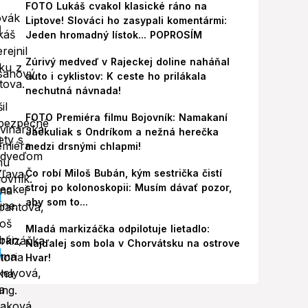
FOTO Lukáš cvakol klasické ráno na
Liptove! Slováci ho zasypali komentármi:
Jeden hromadný lístok... POPROSÍM
Zúrivý medveď v Rajeckej doline naháňal
auto i cyklistov: K ceste ho prilákala
nechutná návnada!
FOTO Premiéra filmu Bojovník: Namakaní
Jackuliak s Ondríkom a nežná herečka
medzi drsnými chlapmi!
Čo robí Miloš Bubán, kým sestrička čistí
stroj po kolonoskopii: Musím dávať pozor,
aby som to...
Mladá markizáčka odpilotuje lietadlo:
Najďalej som bola v Chorvátsku na ostrove
Hvar!