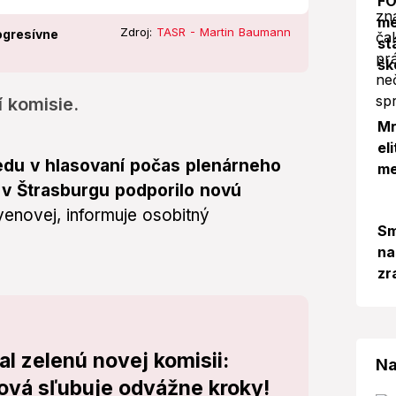
FO
me
Zdroj:
TASR - Martin Baumann
ogresívne
st
šk
 komisie.
Mr
el
du v hlasovaní počas plenárneho
me
 v Štrasburgu podporilo novú
enovej, informuje osobitný
Sm
na
zr
l zelenú novej komisii:
Na
ová sľubuje odvážne kroky!