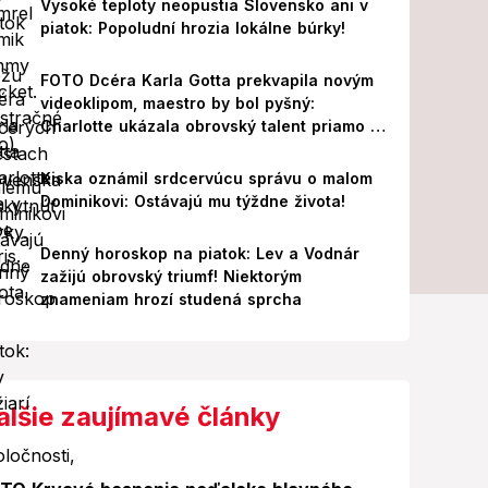
Vysoké teploty neopustia Slovensko ani v
piatok: Popoludní hrozia lokálne búrky!
FOTO Dcéra Karla Gotta prekvapila novým
videoklipom, maestro by bol pyšný:
Charlotte ukázala obrovský talent priamo v
Paríži!
Kiska oznámil srdcervúcu správu o malom
Dominikovi: Ostávajú mu týždne života!
Denný horoskop na piatok: Lev a Vodnár
zažijú obrovský triumf! Niektorým
znameniam hrozí studená sprcha
alšie zaujímavé články
Foto