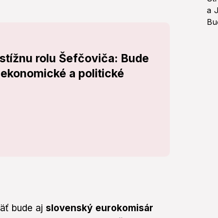
estížnu rolu Šefčoviča: Bude
ekonomické a politické
päť bude aj
slovenský eurokomisár