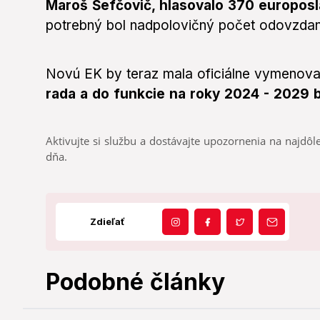
Maroš Šefčovič, hlasovalo 370 europos
potrebný bol nadpolovičný počet odovzdan
Novú EK by teraz mala oficiálne vymenova
rada a do funkcie na roky 2024 - 2029 b
Aktivujte si službu a dostávajte upozornenia na najdôle
dňa.
Zdieľať
Podobné články