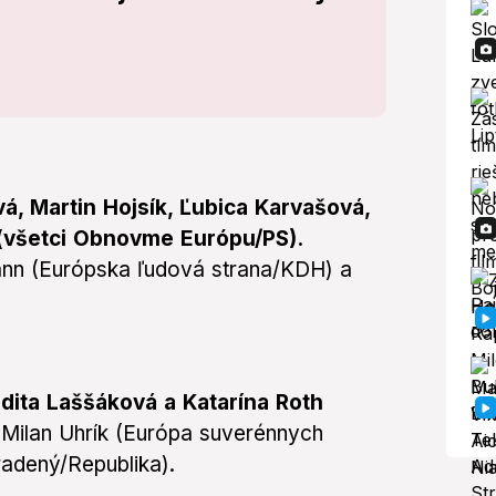
á, Martin Hojsík, Ľubica Karvašová,
 (všetci Obnovme Európu/PS).
ann (Európska ľudová strana/KDH) a
udita Laššáková a Katarína Roth
 Milan Uhrík (Európa suverénnych
adený/Republika).