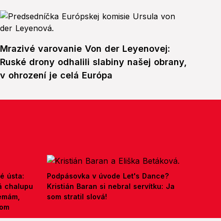
Mrazivé varovanie Von der Leyenovej:
Ruské drony odhalili slabiny našej obrany,
v ohrození je celá Európa
é ústa:
Podpásovka v úvode Let's Dance?
á chalupu
Kristián Baran si nebral servítku: Ja
nemám,
som stratil slová!
kom