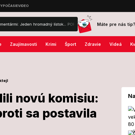
Máte pre nás tip
 Jeden hromadný lístok... POPROSÍM
Zúrivý medveď v Rajeckej doli
e
Zaujímavosti
Krimi
Šport
Zdravie
Videá
Kv
ktejl
ili novú komisiu:
Na
roti sa postavila
schválili novú