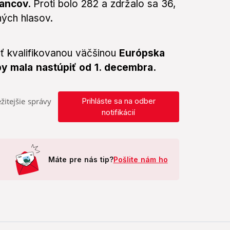
lancov.
Proti bolo 282 a zdržalo sa 36,
ých hlasov.
ť kvalifikovanou väčšinou
Európska
y mala nastúpiť od 1. decembra.
žitejšie správy
Prihláste sa na odber
notifikácií
Máte pre nás tip?
Pošlite nám ho