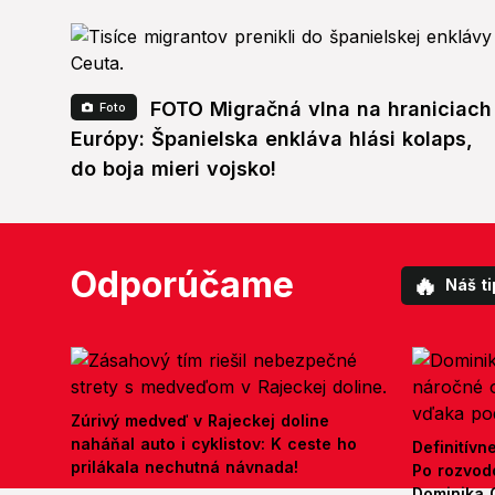
FOTO Migračná vlna na hraniciach
Foto
Európy: Španielska enkláva hlási kolaps,
do boja mieri vojsko!
Odporúčame
🔥
Náš ti
Zúrivý medveď v Rajeckej doline
naháňal auto i cyklistov: K ceste ho
Definitívn
prilákala nechutná návnada!
Po rozvod
Dominika 