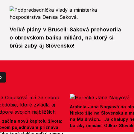
Veľké plány v Bruseli: Saková prehovorila
o obrovskom balíku miliárd, na ktorý si
brúsi zuby aj Slovensko!
p
Arabela Jana Nagyová na pln
Niekto žije na Slovensku a m
na Maldivách... Ja chalupy 
e začína novú kapitolu života:
baráky nemám! Odkaz Slová
ovom pojednávaní priznáva
Cibulková ďalšiu veľkú zmenu