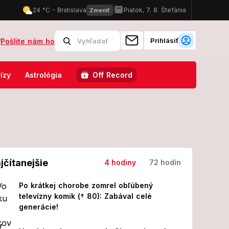
Prihlásiť
?
Pošlite nám ho
ne naháňal auto i cyklistov: K ceste ho prilákala nechutná návnada!
ízy
Astrológia
Off Record
jčítanejšie
4 hodiny
72 hodín
Po krátkej chorobe zomrel obľúbený
televízny komik († 80): Zabával celé
generácie!