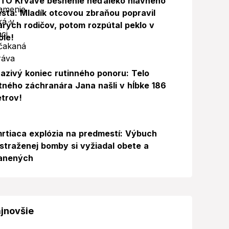
TO Krvavé besnenie neďaleko hlavného
sta: Mladík otcovou zbraňou popravil
arých rodičov, potom rozpútal peklo v
ole!
azivý koniec rutinného ponoru: Telo
itného záchranára Jana našli v hĺbke 186
trov!
rtiaca explózia na predmestí: Výbuch
straženej bomby si vyžiadal obete a
anených
jnovšie