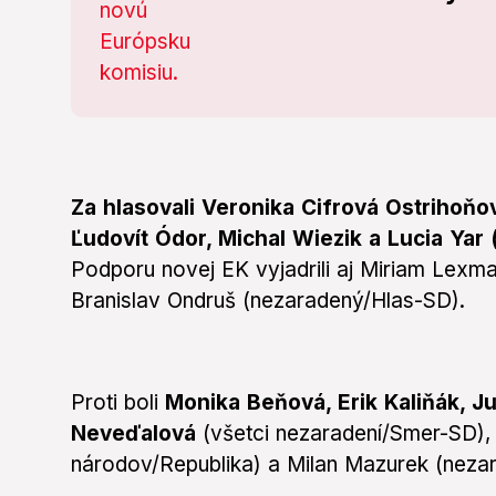
Za hlasovali Veronika Cifrová Ostrihoňov
Ľudovít Ódor, Michal Wiezik a Lucia Yar
Podporu novej EK vyjadrili aj Miriam Lexm
Branislav Ondruš (nezaradený/Hlas-SD).
Proti boli
Monika Beňová, Erik Kaliňák, J
Neveďalová
(všetci nezaradení/Smer-SD),
národov/Republika) a Milan Mazurek (nezar