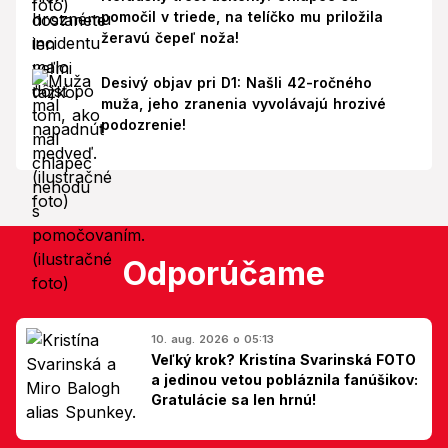
pomočil v triede, na telíčko mu priložila
žeravú čepeľ noža!
Desivý objav pri D1: Našli 42-ročného
muža, jeho zranenia vyvolávajú hrozivé
podozrenie!
Odporúčame
10. aug. 2026 o 05:13
Veľký krok? Kristína Svarinská FOTO
a jedinou vetou pobláznila fanúšikov:
Gratulácie sa len hrnú!