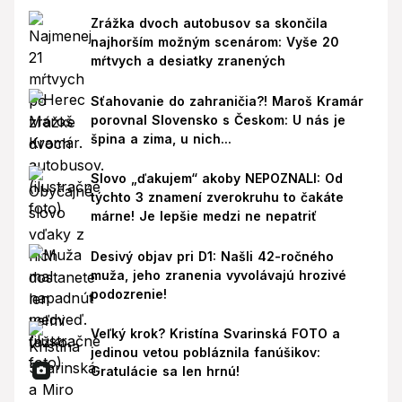
Zrážka dvoch autobusov sa skončila
najhorším možným scenárom: Vyše 20
mŕtvych a desiatky zranených
Sťahovanie do zahraničia?! Maroš Kramár
porovnal Slovensko s Českom: U nás je
špina a zima, u nich...
Slovo „ďakujem“ akoby NEPOZNALI: Od
týchto 3 znamení zverokruhu to čakáte
márne! Je lepšie medzi ne nepatriť
Desivý objav pri D1: Našli 42-ročného
muža, jeho zranenia vyvolávajú hrozivé
podozrenie!
Veľký krok? Kristína Svarinská FOTO a
jedinou vetou pobláznila fanúšikov:
Gratulácie sa len hrnú!