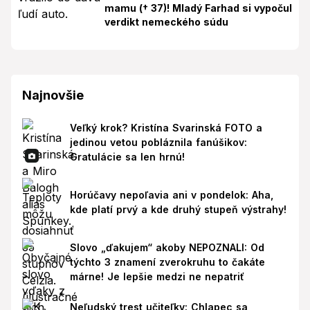
mamu († 37)! Mladý Farhad si vypočul
verdikt nemeckého súdu
Najnovšie
Veľký krok? Kristína Svarinská FOTO a
jedinou vetou pobláznila fanúšikov:
Gratulácie sa len hrnú!
Horúčavy nepoľavia ani v pondelok: Aha,
kde platí prvý a kde druhý stupeň výstrahy!
Slovo „ďakujem“ akoby NEPOZNALI: Od
týchto 3 znamení zverokruhu to čakáte
márne! Je lepšie medzi ne nepatriť
Neľudský trest učiteľky: Chlapec sa