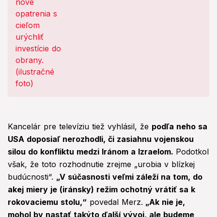
Kancelár pre televíziu tiež vyhlásil, že
podľa neho sa
USA doposiaľ nerozhodli, či zasiahnu vojenskou
silou do konfliktu medzi Iránom a Izraelom.
Podotkol
však, že toto rozhodnutie zrejme „urobia v blízkej
budúcnosti“.
„V súčasnosti veľmi záleží na tom, do
akej miery je (iránsky) režim ochotný vrátiť sa k
rokovaciemu stolu,“
povedal Merz.
„Ak nie je,
mohol by nastať takýto ďalší vývoj, ale budeme