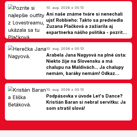
10. aug. 2026 o 05:13
Ani naše známe tváre si nenechali
ujsť Robbieho: Takto sa predviedla
Zuzana Plačková a zažiarila aj
expartnerka nášho politika - pozrite
si TOP outfity z Lovestreamu
10. aug. 2026 o 05:13
Arabela Jana Nagyová na plné ústa:
Niekto žije na Slovensku a má
chalupu na Maldivách... Ja chalupy
nemám, baráky nemám! Odkaz
Slovákom
10. aug. 2026 o 05:13
Podpásovka v úvode Let's Dance?
Kristián Baran si nebral servítku: Ja
som stratil slová!