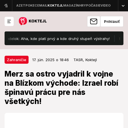
Prihlásiť
lok: Aha, kde platí prvý a kde druhý stupeň výstrahy!
Slovo „ďak
17. jún. 2025 o 18:46
Zahraničie
Zahraničie
17. jún. 2025 o 18:46
TASR,
Koktejl
Merz sa ostro vyjadril k vojne na
Merz sa ostro vyjadril k vojne
Blízkom východe: Izrael robí
na Blízkom východe: Izrael robí
špinavú prácu pre nás všetkých!
špinavú prácu pre nás
Podľa kancelára by útoky Izraela mohli potenciálne
všetkých!
viesť k zániku Iránskej islamskej republiky.