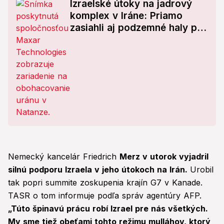
Izraelské útoky na jadrový
komplex v Iráne: Priamo
zasiahli aj podzemné haly pre
obohacovanie uránu
Nemecký kancelár Friedrich
Merz v utorok vyjadril
silnú podporu Izraela v jeho útokoch na Irán.
Urobil
tak popri summite zoskupenia krajín G7 v Kanade.
TASR o tom informuje podľa správ agentúry AFP.
„Túto špinavú prácu robí Izrael pre nás všetkých.
My sme tiež obeťami tohto režimu mulláhov, ktorý