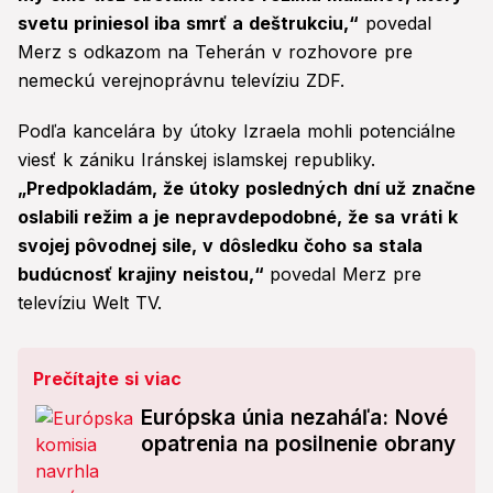
svetu priniesol iba smrť a deštrukciu,“
povedal
Merz s odkazom na Teherán v rozhovore pre
nemeckú verejnoprávnu televíziu ZDF.
Podľa kancelára by útoky Izraela mohli potenciálne
viesť k zániku Iránskej islamskej republiky.
„Predpokladám, že útoky posledných dní už značne
oslabili režim a je nepravdepodobné, že sa vráti k
svojej pôvodnej sile, v dôsledku čoho sa stala
budúcnosť krajiny neistou,“
povedal Merz pre
televíziu Welt TV.
Prečítajte si viac
Európska únia nezaháľa: Nové
opatrenia na posilnenie obrany