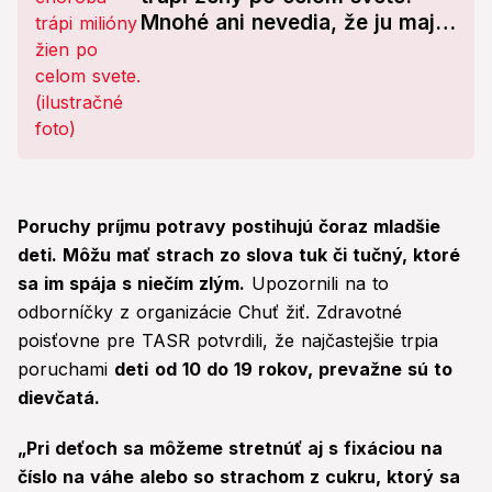
Mnohé ani nevedia, že ju majú!
Vážne príznaky
Poruchy príjmu potravy postihujú čoraz mladšie
deti. Môžu mať strach zo slova tuk či tučný, ktoré
sa im spája s niečím zlým.
Upozornili na to
odborníčky z organizácie Chuť žiť. Zdravotné
poisťovne pre TASR potvrdili, že najčastejšie trpia
poruchami
deti
od 10 do 19 rokov, prevažne sú to
dievčatá.
„Pri deťoch sa môžeme stretnúť aj s fixáciou na
číslo na váhe alebo so strachom z cukru, ktorý sa