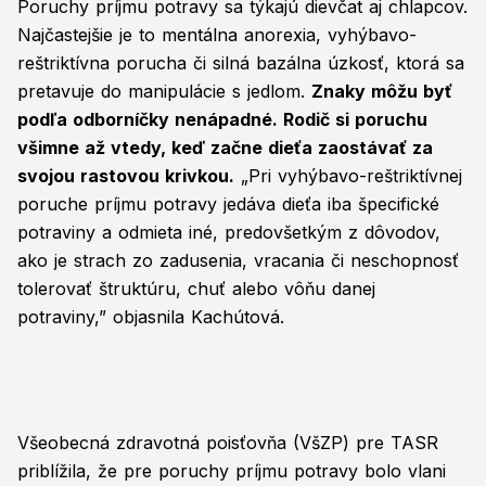
Poruchy príjmu potravy sa týkajú dievčat aj chlapcov.
Najčastejšie je to mentálna anorexia, vyhýbavo-
reštriktívna porucha či silná bazálna úzkosť, ktorá sa
pretavuje do manipulácie s jedlom.
Znaky môžu byť
podľa odborníčky nenápadné. Rodič si poruchu
všimne až vtedy, keď začne dieťa zaostávať za
svojou rastovou krivkou.
„Pri vyhýbavo-reštriktívnej
poruche príjmu potravy jedáva dieťa iba špecifické
potraviny a odmieta iné, predovšetkým z dôvodov,
ako je strach zo zadusenia, vracania či neschopnosť
tolerovať štruktúru, chuť alebo vôňu danej
potraviny,” objasnila Kachútová.
Všeobecná zdravotná poisťovňa (VšZP) pre TASR
priblížila, že pre poruchy príjmu potravy bolo vlani