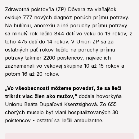
Zdravotná poisťovňa (ZP) Dôvera za vlaňajšok
eviduje 777 nových diagnóz porúch príjmu potravy.
Na bulímiu, anorexiu a iné poruchy príjmu potravy
sa minulý rok liečilo 844 detí vo veku do 19 rokov, z
toho 475 detí do 14 rokov. V Union ZP sa za
ostatných päť rokov liečilo na poruchy príjmu
potravy takmer 2200 poistencov, najviac ich
zaznamenali vo vekovej skupine 10 až 15 rokov a
potom 16 až 20 rokov.
„Vo všeobecnosti môžeme povedať, že sa lieči
trikrát viac žien ako mužov,“
dodala hovorkyňa
Unionu Beáta Dupaľová Ksenzsighová. Zo 655
chorých muselo byť vlani hospitalizovaných 30
poistencov - ostatní sa liečili ambulantne.