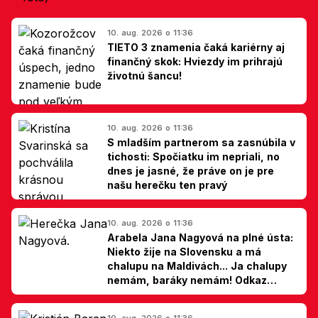
10. aug. 2026 o 11:36
TIETO 3 znamenia čaká kariérny aj
finančný skok: Hviezdy im prihrajú
životnú šancu!
10. aug. 2026 o 11:36
S mladším partnerom sa zasnúbila v
tichosti: Spočiatku im nepriali, no
dnes je jasné, že práve on je pre
našu herečku ten pravý
10. aug. 2026 o 11:36
Arabela Jana Nagyová na plné ústa:
Niekto žije na Slovensku a má
chalupu na Maldivách... Ja chalupy
nemám, baráky nemám! Odkaz
Slovákom
10. aug. 2026 o 11:36