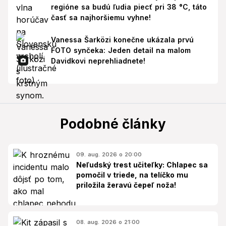
regióne sa budú ľudia piecť pri 38 °C, táto
časť sa najhoršiemu vyhne!
Vanessa Šarközi konečne ukázala prvú
FOTO synčeka: Jeden detail na malom
Davidkovi neprehliadnete!
Podobné články
09. aug. 2026 o 20:00
Neľudský trest učiteľky: Chlapec sa
pomočil v triede, na telíčko mu
priložila žeravú čepeľ noža!
08. aug. 2026 o 21:00