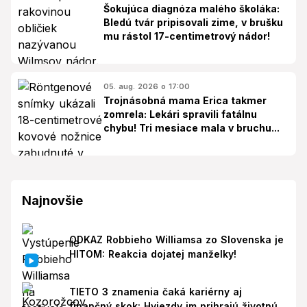
Šokujúca diagnóza malého školáka:
Bledú tvár pripisovali zime, v brušku
mu rástol 17-centimetrový nádor!
05. aug. 2026 o 17:00
Trojnásobná mama Erica takmer
zomrela: Lekári spravili fatálnu
chybu! Tri mesiace mala v bruchu...
Najnovšie
ODKAZ Robbieho Williamsa zo Slovenska je
HITOM: Reakcia dojatej manželky!
TIETO 3 znamenia čaká kariérny aj
finančný skok: Hviezdy im prihrajú životnú