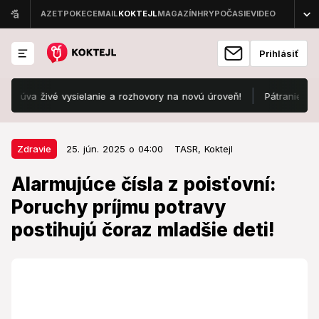
Prihlásiť
 živé vysielanie a rozhovory na novú úroveň!
Pátranie na juhu S
25. jún. 2025 o 04:00
Zdravie
Zdravie
25. jún. 2025 o 04:00
TASR,
Koktejl
Alarmujúce čísla z poisťovní:
Alarmujúce čísla z poisťovní:
Poruchy príjmu potravy postihujú
Poruchy príjmu potravy
čoraz mladšie deti!
postihujú čoraz mladšie deti!
Týka sa to dievčat aj chlapcov.