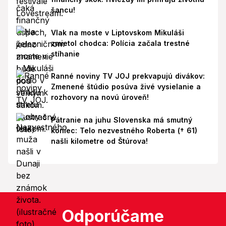
šancu!
Vlak na moste v Liptovskom Mikuláši
zmietol chodca: Polícia začala trestné
stíhanie
Ranné noviny TV JOJ prekvapujú divákov:
Zmenené štúdio posúva živé vysielanie a
rozhovory na novú úroveň!
Pátranie na juhu Slovenska má smutný
koniec: Telo nezvestného Roberta († 61)
našli kilometre od Štúrova!
Odporúčame