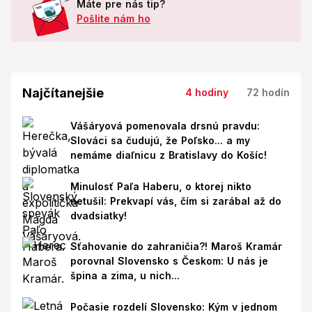
Máte pre nás tip?
Pošlite nám ho
Najčítanejšie
4 hodiny
72 hodín
Vášáryová pomenovala drsnú pravdu:
Slováci sa čudujú, že Poľsko... a my
nemáme diaľnicu z Bratislavy do Košíc!
Minulosť Paľa Haberu, o ktorej nikto
netušil: Prekvapí vás, čím si zarábal až do
dvadsiatky!
Sťahovanie do zahraničia?! Maroš Kramár
porovnal Slovensko s Českom: U nás je
špina a zima, u nich...
Počasie rozdelí Slovensko: Kým v jednom