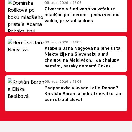
09. aug. 2026 o 12:03
Otvorene o žiarlivosti vo vzťahu s
mladším partnerom - jedna vec mu
vadila, prezradila dnes
09. aug. 2026 o 12:03
Arabela Jana Nagyová na plné ústa:
Niekto žije na Slovensku a má
chalupu na Maldivách... Ja chalupy
nemám, baráky nemám! Odkaz
Slovákom
09. aug. 2026 o 12:03
Podpásovka v úvode Let's Dance?
Kristián Baran si nebral servítku: Ja
som stratil slová!