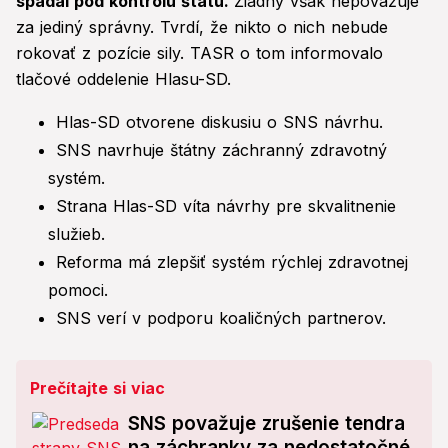
spadal pod kontrolu štátu.
Žiadny však nepovažuje
za jediný správny. Tvrdí, že nikto o nich nebude
rokovať z pozície sily. TASR o tom informovalo
tlačové oddelenie Hlasu-SD.
Hlas-SD otvorene diskusiu o SNS návrhu.
SNS navrhuje štátny záchranný zdravotný
systém.
Strana Hlas-SD víta návrhy pre skvalitnenie
služieb.
Reforma má zlepšiť systém rýchlej zdravotnej
pomoci.
SNS verí v podporu koaličných partnerov.
Prečítajte si viac
SNS považuje zrušenie tendra
na záchranky za nedostatočné