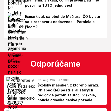
znamenia: Získajú, čo im právom patrí, no
pozor na TÚTO jednu vec!
Exmarkizák sa obul do Mečiara: ČO by ste
sa z rozhovoru nedozvedeli! Paralela s
Ficom?
Odporúčame
09. aug. 2026 o 12:03
Školský masaker, z ktorého mrazí:
Chlapec (14) postrieľal starých
rodičov a potom zaútočil v škole,
polícia odhalila desivé pozadie!