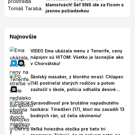
klamstvách! Šéf SNS ide za Ficom s
jasnou požiadavkou
Najnovšie
VIDEO Ema ukázala menu z Tenerife, ceny
nápojov sú HITOM: Všetko je lacnejšie ako
v Chorvátsku!
Školský masaker, z ktorého mrazí: Chlapec
(14) postrieľal starých rodičov a potom
zaútočil v škole, polícia odhalila desivé
pozadie!
Spravodlivosť pre brutálne napadnutého
taxikára: Tínedžeri (17), ktorí mu zasadili 13
bodných rán, už čelia obvineniu!
Veľká hviezdna otočka pre tieto tri