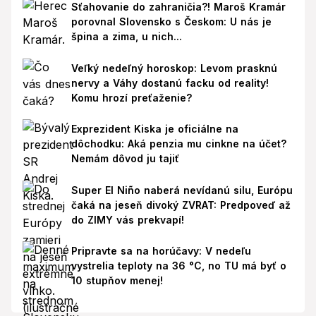
Sťahovanie do zahraničia?! Maroš Kramár
porovnal Slovensko s Českom: U nás je
špina a zima, u nich...
Veľký nedeľný horoskop: Levom prasknú
nervy a Váhy dostanú facku od reality!
Komu hrozí preťaženie?
Exprezident Kiska je oficiálne na
dôchodku: Aká penzia mu cinkne na účet?
Nemám dôvod ju tajiť
Super El Niño naberá nevídanú silu, Európu
čaká na jeseň divoký ZVRAT: Predpoveď až
do ZIMY vás prekvapí!
Pripravte sa na horúčavy: V nedeľu
vystrelia teploty na 36 °C, no TU má byť o
10 stupňov menej!