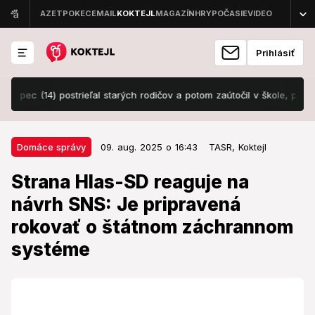
Prihlásiť
 (14) postrieľal starých rodičov a potom zaútočil v škole, polícia odha
09. aug. 2025 o 16:43
Domáce správy
Domáce správy
09. aug. 2025 o 16:43
TASR,
Koktejl
Strana Hlas-SD reaguje na návrh
Strana Hlas-SD reaguje na
SNS: Je pripravená rokovať o
návrh SNS: Je pripravená
štátnom záchrannom systéme
rokovať o štátnom záchrannom
Hlas-SD podporuje skvalitnenie záchrannej služby cez
systéme
štátnu správu.