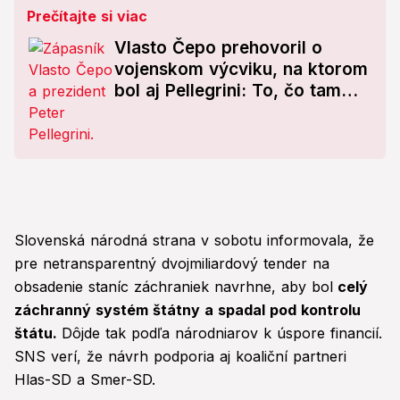
Prečítajte si viac
Vlasto Čepo prehovoril o
vojenskom výcviku, na ktorom
bol aj Pellegrini: To, čo tam
robili, vôbec nečakal!
Slovenská národná strana v sobotu informovala, že
pre netransparentný dvojmiliardový tender na
obsadenie staníc záchraniek navrhne, aby bol
celý
záchranný systém štátny a spadal pod kontrolu
štátu.
Dôjde tak podľa národniarov k úspore financií.
SNS verí, že návrh podporia aj koaliční partneri
Hlas-SD a Smer-SD.