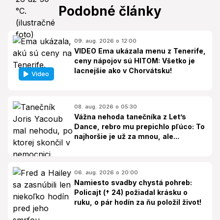
Podobné články
09. aug. 2026 o 12:00
VIDEO Ema ukázala menu z Tenerife,
ceny nápojov sú HITOM: Všetko je
lacnejšie ako v Chorvátsku!
Video
08. aug. 2026 o 05:30
Vážna nehoda tanečníka z Let’s
Dance, rebro mu prepichlo pľúco: To
najhoršie je už za mnou, ale...
06. aug. 2026 o 20:00
Namiesto svadby chystá pohreb:
Policajt († 24) požiadal krásku o
ruku, o pár hodín za ňu položil život!