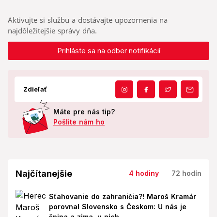
Aktivujte si službu a dostávajte upozornenia na
najdôležitejšie správy dňa.
Prihláste sa na odber notifikácií
Zdieľať
Máte pre nás tip?
Pošlite nám ho
Najčítanejšie
4 hodiny
72 hodín
Sťahovanie do zahraničia?! Maroš Kramár
porovnal Slovensko s Českom: U nás je
špina a zima, u nich...