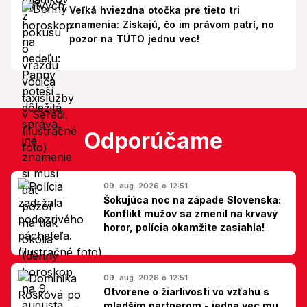
Veľká hviezdna otočka pre tieto tri
znamenia: Získajú, čo im právom patrí, no
pozor na TÚTO jednu vec!
Odporúčame
09. aug. 2026 o 12:51
Šokujúca noc na západe Slovenska:
Konflikt mužov sa zmenil na krvavý
horor, polícia okamžite zasiahla!
09. aug. 2026 o 12:51
Otvorene o žiarlivosti vo vzťahu s
mladším partnerom - jedna vec mu