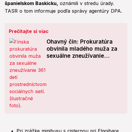
španielskom Baskicku,
oznámili v stredu úrady.
TASR o tom informuje podľa správy agentúry DPA.
Prečítajte si viac
Ohavný čin: Prokuratúra
obvinila mladého muža za
sexuálne zneužívanie
stoviek detí!
Pri zrážke minibusu s cisternou pri Elgoibare