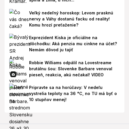
Veľký nedeľný horoskop: Levom prasknú
nervy a Váhy dostanú facku od reality!
Komu hrozí preťaženie?
Exprezident Kiska je oficiálne na
dôchodku: Aká penzia mu cinkne na účet?
Nemám dôvod ju tajiť
Robbie Williams odpálil na Lovestreame
brutálnu šou: Slovenke Barbare venoval
pieseň, reakcia, akú nečakal! VIDEO
Pripravte sa na horúčavy: V nedeľu
vystrelia teploty na 36 °C, no TU má byť o
10 stupňov menej!