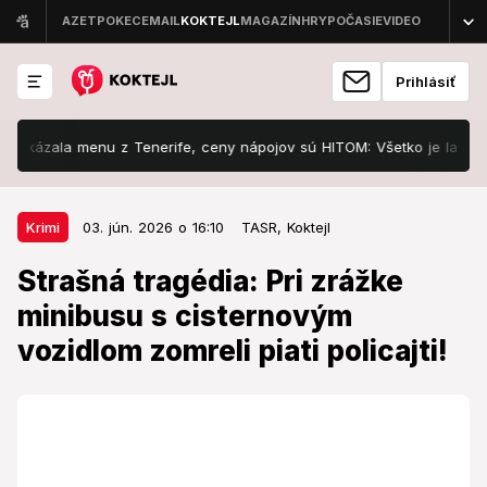
Prihlásiť
ala menu z Tenerife, ceny nápojov sú HITOM: Všetko je lacnejšie ako
03. jún. 2026 o 16:10
Krimi
Krimi
03. jún. 2026 o 16:10
TASR,
Koktejl
Strašná tragédia: Pri zrážke
Strašná tragédia: Pri zrážke
minibusu s cisternovým vozidlom
minibusu s cisternovým
zomreli piati policajti!
vozidlom zomreli piati policajti!
Zraneného vodiča cisternového vozidla previezli do
nemocnice.