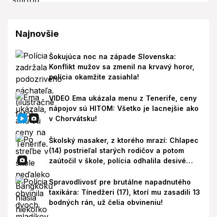
Najnovšie
Šokujúca noc na západe Slovenska:
Konflikt mužov sa zmenil na krvavý horor,
polícia okamžite zasiahla!
VIDEO Ema ukázala menu z Tenerife, ceny
nápojov sú HITOM: Všetko je lacnejšie ako
v Chorvátsku!
Školský masaker, z ktorého mrazí: Chlapec
(14) postrieľal starých rodičov a potom
zaútočil v škole, polícia odhalila desivé
pozadie!
Spravodlivosť pre brutálne napadnutého
taxikára: Tínedžeri (17), ktorí mu zasadili 13
bodných rán, už čelia obvineniu!