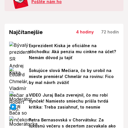
Pošlite nám ho
Najčítanejšie
4 hodiny
72 hodín
Exprezident Kiska je oficiálne na
dôchodku: Aká penzia mu cinkne na účet?
Nemám dôvod ju tajiť
Šokujúce slová Mečiara, čo by urobil na
mieste premiéra! Chmelár na rovinu: Fico
by mal návrh zvážiť
VIDEO Juraj Bača zverejnil, čo mu robí
synček! Namiesto smiechu prišla tvrdá
kritika: Treba zasiahnuť, to nesmie
Petra Bernasovská v Chorvátsku: Za
luxusnú večeru s dezertom zacvakala ako