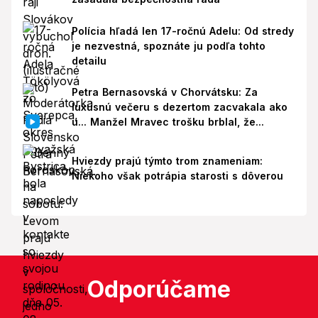
Polícia hľadá len 17-ročnú Adelu: Od stredy
je nezvestná, spoznáte ju podľa tohto
detailu
Petra Bernasovská v Chorvátsku: Za
luxusnú večeru s dezertom zacvakala ako
u... Manžel Mravec trošku brblal, že...
Hviezdy prajú týmto trom znameniam:
Niekoho však potrápia starosti s dôverou
Odporúčame