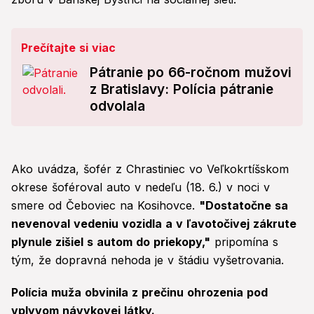
Prečítajte si viac
Pátranie po 66-ročnom mužovi
z Bratislavy: Polícia pátranie
odvolala
Ako uvádza, šofér z Chrastiniec vo Veľkokrtíšskom
okrese šoféroval auto v nedeľu (18. 6.) v noci v
smere od Čeboviec na Kosihovce.
"Dostatočne sa
nevenoval vedeniu vozidla a v ľavotočivej zákrute
plynule zišiel s autom do priekopy,"
pripomína s
tým, že dopravná nehoda je v štádiu vyšetrovania.
Polícia muža obvinila z prečinu ohrozenia pod
vplyvom návykovej látky.