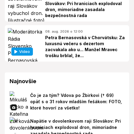
Slovákov: Pri hraniciach explodoval
dron, mimoriadne zasadala
bezpečnostná rada
08. aug. 2026 o 12:00
Petra Bernasovská v Chorvátsku: Za
luxusnú večeru s dezertom
zacvakala ako u... Manžel Mravec
Video
trošku brblal, že...
Najnovšie
Čo je za tým? Vdova po Žbirkovi († 69)
opäť s o 31 rokov mladším fešákom: FOTO,
ktoré hovorí za všetko!
Napätie v dovolenkovom raji Slovákov: Pri
hraniciach explodoval dron, mimoriadne
zasadala bezpečnostná rada