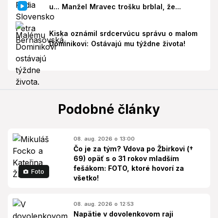
u... Manžel Mravec trošku brblal, že...
Kiska oznámil srdcervúcu správu o malom
Dominikovi: Ostávajú mu týždne života!
Podobné články
08. aug. 2026 o 13:00
Čo je za tým? Vdova po Žbirkovi (†
69) opäť s o 31 rokov mladším
fešákom: FOTO, ktoré hovorí za
Foto
všetko!
08. aug. 2026 o 12:53
Napätie v dovolenkovom raji