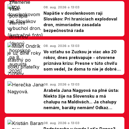
08. aug. 2026 o 13:03
Napätie v dovolenkovom raji
Slovákov: Pri hraniciach explodoval
dron, mimoriadne zasadala
bezpečnostná rada
08. aug. 2026 o 13:03
Vo vzťahu so Zuzkou je viac ako 20
rokov, dnes prekvapuje - otvorene
priznáva krízu: Presne v túto chvíľu
som vedel, že doma to nie je dobré,
hovorí Milan Ondrík
08. aug. 2026 o 13:03
Arabela Jana Nagyová na plné ústa:
Niekto žije na Slovensku a má
chalupu na Maldivách... Ja chalupy
nemám, baráky nemám! Odkaz
Slovákom
08. aug. 2026 o 13:03
Podpásovka v úvode Let's Dance?