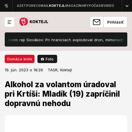
Prihlásiť
vom raji Slovákov: Pri hraniciach explodoval dron, mimoriadne zasad
Foto
Domáce krimi
19. jún. 2023 o 18:26
Domáce krimi
19. jún. 2023 o 18:26
Alkohol za volantom úradoval pri
TASR,
Koktejl
Krtíši: Mladík (19) zapríčinil
Alkohol za volantom úradoval
dopravnú nehodu
pri Krtíši: Mladík (19) zapríčinil
dopravnú nehodu
S autom skončil mimo cesty.