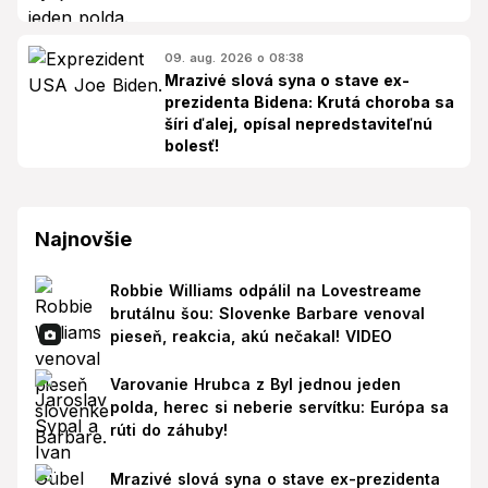
09. aug. 2026 o 08:38
Mrazivé slová syna o stave ex-
prezidenta Bidena: Krutá choroba sa
šíri ďalej, opísal nepredstaviteľnú
bolesť!
Najnovšie
Robbie Williams odpálil na Lovestreame
brutálnu šou: Slovenke Barbare venoval
pieseň, reakcia, akú nečakal! VIDEO
Varovanie Hrubca z Byl jednou jeden
polda, herec si neberie servítku: Európa sa
rúti do záhuby!
Mrazivé slová syna o stave ex-prezidenta