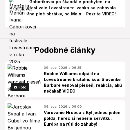
Gáboríkovci po škandále prichytení na
festivale Lovestream: Ivanka sa zabávala
na plné obrátky, no Majo... Pozrite VIDEO!
Podobné články
09. aug. 2026 o 09:25
Robbie Williams odpálil na
Lovestreame brutálnu šou: Slovenke
Barbare venoval pieseň, reakcia, akú
Foto
nečakal! VIDEO
09. aug. 2026 o 09:00
Varovanie Hrubca z Byl jednou jeden
polda, herec si neberie servítku:
Európa sa rúti do záhuby!