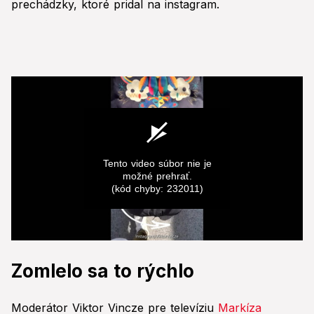
prechádzky, ktoré pridal na instagram.
Tento video súbor nie je
možné prehrať.
(kód chyby: 232011)
0
seconds
Zomlelo sa to rýchlo
of
0
seconds
Moderátor Viktor Vincze pre televíziu
Markíza