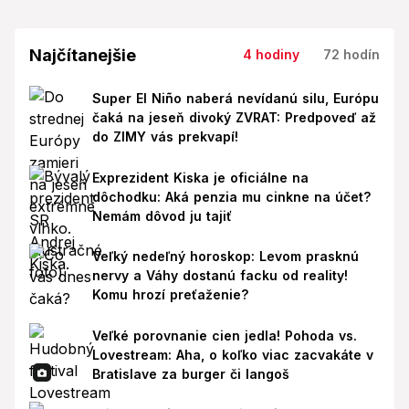
Najčítanejšie
4 hodiny
72 hodín
Super El Niño naberá nevídanú silu, Európu
čaká na jeseň divoký ZVRAT: Predpoveď až
do ZIMY vás prekvapí!
Exprezident Kiska je oficiálne na
dôchodku: Aká penzia mu cinkne na účet?
Nemám dôvod ju tajiť
Veľký nedeľný horoskop: Levom prasknú
nervy a Váhy dostanú facku od reality!
Komu hrozí preťaženie?
Veľké porovnanie cien jedla! Pohoda vs.
Lovestream: Aha, o koľko viac zacvakáte v
Bratislave za burger či langoš