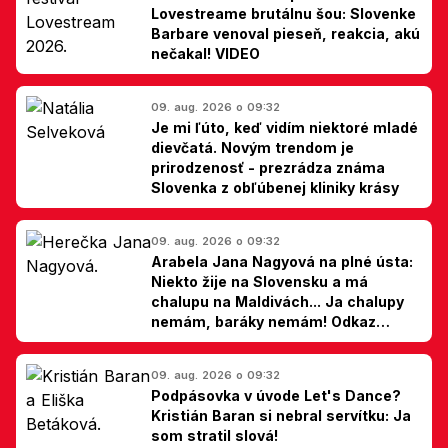
Lovestreame brutálnu šou: Slovenke
Barbare venoval pieseň, reakcia, akú
nečakal! VIDEO
09. aug. 2026 o 09:32
Je mi ľúto, keď vidím niektoré mladé
dievčatá. Novým trendom je
prirodzenosť - prezrádza známa
Slovenka z obľúbenej kliniky krásy
09. aug. 2026 o 09:32
Arabela Jana Nagyová na plné ústa:
Niekto žije na Slovensku a má
chalupu na Maldivách... Ja chalupy
nemám, baráky nemám! Odkaz
Slovákom
09. aug. 2026 o 09:32
Podpásovka v úvode Let's Dance?
Kristián Baran si nebral servítku: Ja
som stratil slová!