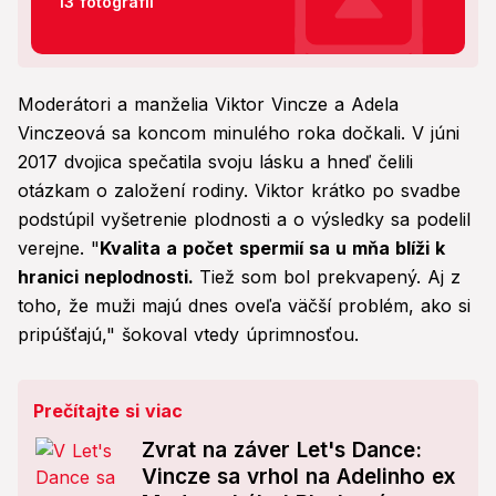
13 fotografií
Moderátori a manželia Viktor Vincze a Adela
Vinczeová sa koncom minulého roka dočkali. V júni
2017 dvojica spečatila svoju lásku a hneď čelili
otázkam o založení rodiny. Viktor krátko po svadbe
podstúpil vyšetrenie plodnosti a o výsledky sa podelil
verejne. "
Kvalita a počet spermií sa u mňa blíži k
hranici neplodnosti.
Tiež som bol prekvapený. Aj z
toho, že muži majú dnes oveľa väčší problém, ako si
pripúšťajú," šokoval vtedy úprimnosťou.
Prečítajte si viac
Zvrat na záver Let's Dance:
Vincze sa vrhol na Adelinho ex