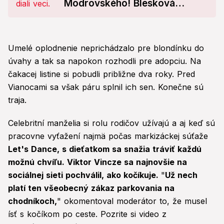
Modrovského! Blesková
reakcia
Umelé oplodnenie neprichádzalo pre blondínku do
úvahy a tak sa napokon rozhodli pre adopciu. Na
čakacej listine si pobudli približne dva roky. Pred
Vianocami sa však páru splnil ich sen. Konečne sú
traja.
Celebritní manželia si rolu rodičov užívajú a aj keď sú
pracovne vyťažení najmä počas markizáckej súťaže
Let's Dance, s dieťatkom sa snažia tráviť každú
možnú chvíľu. Viktor Vincze sa najnovšie na
sociálnej sieti pochválil, ako kočíkuje.
"
Už nech
platí ten všeobecný zákaz parkovania na
chodníkoch,
" okomentoval moderátor to, že musel
ísť s kočíkom po ceste. Pozrite si video z