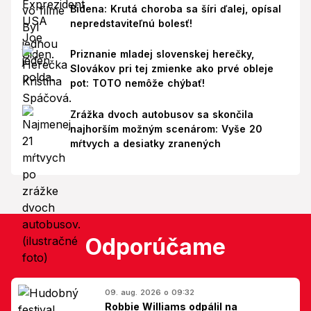
Bidena: Krutá choroba sa šíri ďalej, opísal
nepredstaviteľnú bolesť!
Priznanie mladej slovenskej herečky,
Slovákov pri tej zmienke ako prvé obleje
pot: TOTO nemôže chýbať!
Zrážka dvoch autobusov sa skončila
najhorším možným scenárom: Vyše 20
mŕtvych a desiatky zranených
Odporúčame
09. aug. 2026 o 09:32
Robbie Williams odpálil na