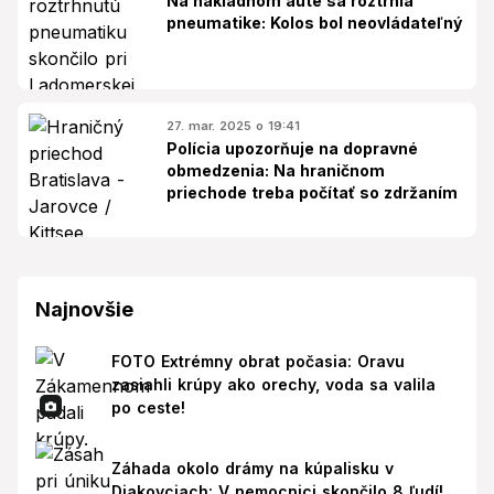
Na nákladnom aute sa roztrhla
pneumatike: Kolos bol neovládateľný
27. mar. 2025 o 19:41
Polícia upozorňuje na dopravné
obmedzenia: Na hraničnom
priechode treba počítať so zdržaním
Najnovšie
FOTO Extrémny obrat počasia: Oravu
zasiahli krúpy ako orechy, voda sa valila
po ceste!
Záhada okolo drámy na kúpalisku v
Diakovciach: V nemocnici skončilo 8 ľudí!