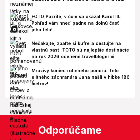
FOTO Pozrite, v čom sa ukázal Karol III.:
Pohľad vám hneď padne na dolnú časť
jeho tela!
Nečakajte, zbaľte si kufre a cestujte na
vlastnú päsť! TOTO sú najlepšie destinácie
na rok 2026 ocenené travelblogermi
Mrazivý koniec rutinného ponoru: Telo
elitného záchranára Jana našli v hĺbke 186
metrov!
Odporúčame