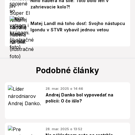
Niño naberá na sile: Toto bolo len v
zahrievacie kolo?!
Matej Landl má toho dosť: Svojho nástupcu
Igondu v STVR vybavil jednou vetou
Podobné články
28. mar. 2025 o 14:46
Andrej Danko bol vypovedať na
polícii: O čo išlo?
28. mar. 2025 o 13:52