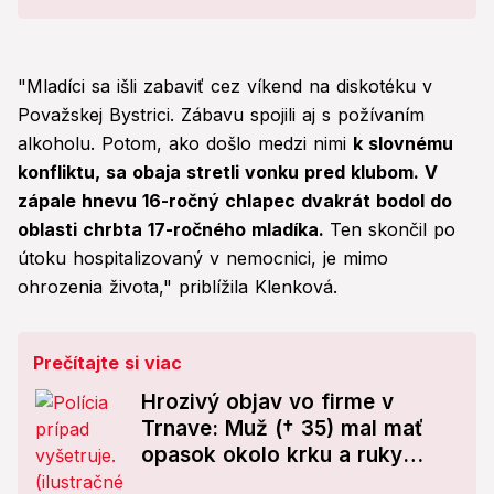
"Mladíci sa išli zabaviť cez víkend na diskotéku v
Považskej Bystrici. Zábavu spojili aj s požívaním
alkoholu. Potom, ako došlo medzi nimi
k slovnému
konfliktu, sa obaja stretli vonku pred klubom. V
zápale hnevu 16-ročný chlapec dvakrát bodol do
oblasti chrbta 17-ročného mladíka.
Ten skončil po
útoku hospitalizovaný v nemocnici, je mimo
ohrozenia života," priblížila Klenková.
Prečítajte si viac
Hrozivý objav vo firme v
Trnave: Muž († 35) mal mať
opasok okolo krku a ruky
zviazané za chrbtom