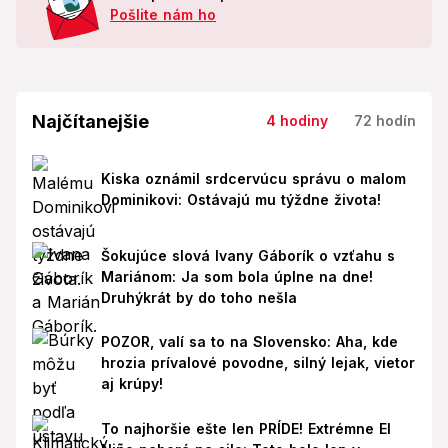
Pošlite nám ho
Najčítanejšie
4 hodiny
72 hodín
Kiska oznámil srdcervúcu správu o malom
Dominikovi: Ostávajú mu týždne života!
Šokujúce slová Ivany Gáborík o vzťahu s
Mariánom: Ja som bola úplne na dne!
Druhýkrát by do toho nešla
POZOR, valí sa to na Slovensko: Aha, kde
hrozia prívalové povodne, silný lejak, vietor
aj krúpy!
To najhoršie ešte len PRÍDE! Extrémne El