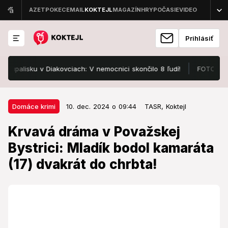
Prihlásiť
lisku v Diakovciach: V nemocnici skončilo 8 ľudí!
FOTO Pozrite, 
10. dec. 2024 o 09:44
Domáce krimi
Domáce krimi
10. dec. 2024 o 09:44
TASR,
Koktejl
Krvavá dráma v Považskej
Krvavá dráma v Považskej
Bystrici: Mladík bodol kamaráta
Bystrici: Mladík bodol kamaráta
(17) dvakrát do chrbta!
(17) dvakrát do chrbta!
Hádka kamarátov vyústila do krviprelievania.