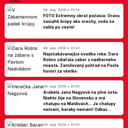
06. aug. 2026 o 23:42
FOTO Extrémny obrat počasia: Oravu
zasiahli krúpy ako orechy, voda sa
valila po ceste!
06. aug. 2026 o 23:42
Najočakávanejšia svadba roka: Dara
Rolins zdieľala záber z nádherného
miesta. Zamilovaný pohľad na Pavla
hovorí za všetko
06. aug. 2026 o 23:42
Arabela Jana Nagyová na plné ústa:
Niekto žije na Slovensku a má
chalupu na Maldivách... Ja chalupy
nemám, baráky nemám! Odkaz
Slovákom
06. aug. 2026 o 23:42